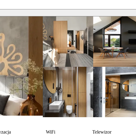
yzacja
WiFi
Telewizor