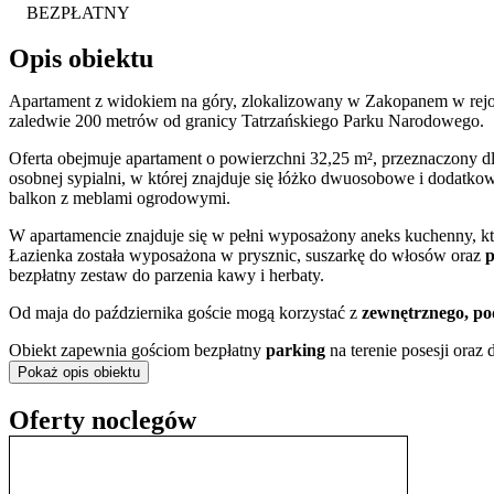
BEZPŁATNY
Opis obiektu
Apartament z widokiem na góry, zlokalizowany w Zakopanem w rejon
zaledwie 200 metrów od granicy Tatrzańskiego Parku Narodowego.
Oferta obejmuje apartament o powierzchni 32,25 m², przeznaczony dl
osobnej sypialni, w której znajduje się łóżko dwuosobowe i dodatk
balkon z meblami ogrodowymi.
W apartamencie znajduje się w pełni wyposażony aneks kuchenny, kt
Łazienka została wyposażona w prysznic, suszarkę do włosów oraz
p
bezpłatny zestaw do parzenia kawy i herbaty.
Od maja do października goście mogą korzystać z
zewnętrznego, p
Obiekt zapewnia gościom bezpłatny
parking
na terenie posesji oraz
ogrzewanie podłogowe, co zapewnia komfort przez cały rok. Do dodat
Pokaż opis obiektu
możliwość samodzielnego zameldowania o dowolnej porze dzięki za
niepełnosprawnościami, oferując windę i podjazdy.
Oferty noclegów
Dla rodzin z dziećmi przygotowano udogodnienia takie jak krzesełko
dodatkową opłatą w wysokości 50 zł za dobę. Goście mogą również 
doliczana jest opłata miejscowa w wysokości 2 zł za osobę za dobę.