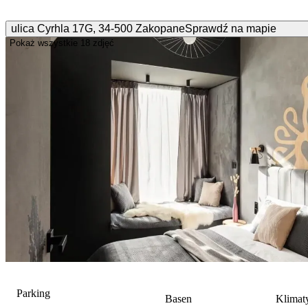
ulica Cyrhla
17G
,
34-500
Zakopane
Sprawdź na mapie
Pokaż wszystkie
18 zdjęć
Parking
Basen
Klimat