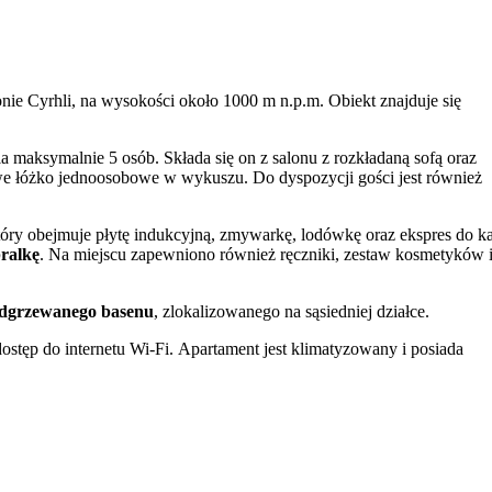
ie Cyrhli, na wysokości około 1000 m n.p.m. Obiekt znajduje się
a maksymalnie 5 osób. Składa się on z salonu z rozkładaną sofą oraz
owe łóżko jednoosobowe w wykuszu. Do dyspozycji gości jest również
óry obejmuje płytę indukcyjną, zmywarkę, lodówkę oraz ekspres do k
ralkę
. Na miejscu zapewniono również ręczniki, zestaw kosmetyków 
odgrzewanego basenu
, zlokalizowanego na sąsiedniej działce.
 dostęp do internetu Wi-Fi. Apartament jest klimatyzowany i posiada
kowych udogodnień należą sejf, telewizor z konsolą do gier retro ora
mkom na kod. Budynek jest przystosowany dla osób z
 do karmienia. Istnieje możliwość wypożyczenia łóżeczka turystyczneg
zamówić śniadanie w cenie 50 zł od osoby za dobę. Do ceny pobytu