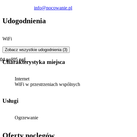
kompleks militarny Podziemne Miasto na Wyspie Wolin.
info@nocowanie.pl
Udogodnienia
WiFi
Zobacz wszystkie udogodnienia (3)
04 paź
04 paź
05 paź
05 paź
Charakterystyka miejsca
Internet
WiFi w przestrzeniach wspólnych
Usługi
Ogrzewanie
Oferty noclegów