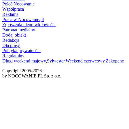
Poleć Nocowanie
Współpraca
Reklama
Praca w Nocowanie.pl
Zgłoszenia nieprawidłowości
Patronat medialny
Dodaj obiekt
Redakcja
Dla prasy
Polityka prywatności
Regulaminy
Długi weekend majowy
,
Sylwester
,
Weekend czerwcowy
,
Zakopane
Copyright 2005-
2026
by NOCOWANIE.PL Sp. z o.o.