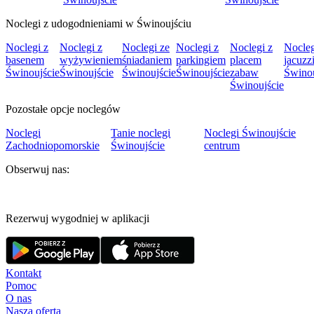
Noclegi z udogodnieniami w Świnoujściu
Noclegi z
Noclegi z
Noclegi ze
Noclegi z
Noclegi z
Nocleg
basenem
wyżywieniem
śniadaniem
parkingiem
placem
jacuzz
Świnoujście
Świnoujście
Świnoujście
Świnoujście
zabaw
Świnou
Świnoujście
Pozostałe opcje noclegów
Noclegi
Tanie noclegi
Noclegi Świnoujście
Zachodniopomorskie
Świnoujście
centrum
Obserwuj nas:
Rezerwuj wygodniej w aplikacji
Kontakt
Pomoc
O nas
Nasza oferta