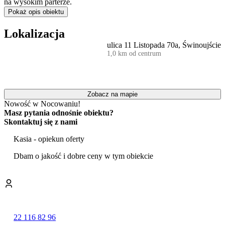
na wysokim parterze.
Pokaż opis obiektu
Obiekt oferuje zakwaterowanie w 2-osobowym apartamencie z
jedną sypialnią. Wnętrze zostało funkcjonalnie zaaranżowane i
Lokalizacja
wyposażone w meble do zabudowy. Do dyspozycji jest w pełni
ulica 11 Listopada 70a, Świnoujście
zaopatrzona kuchnia, nowoczesna łazienka oraz
pralka
. W części
1,0 km od centrum
dziennej znajduje się telewizor z ekranem o przekątnej 60 cali.
Budynek jest w pełni przystosowany do potrzeb gości, oferując
udogodnienia takie jak
winda
. Do apartamentu przypisane jest
również
miejsce parkingowe w garażu podziemnym
.
Zobacz na mapie
Nowość w Nocowaniu!
Lokalizacja apartamentu zapewnia łatwy dostęp do kluczowych
Masz pytania odnośnie obiektu?
punktów miasta – centrum oddalone jest o około 10 minut
Skontaktuj się z nami
spacerem, a dworzec kolejowy o 500 m. Na terenie samego
kompleksu mieszkalnego działają sklepy, co podnosi wygodę
Kasia - opiekun oferty
codziennych zakupów i organizacji pobytu.
Dbam o jakość i dobre ceny w tym obiekcie
Goście mogą korzystać z bezpłatnego, bezprzewodowego dostępu
do internetu.
W odległości 1,4 km od obiektu znajduje się szeroka, piaszczysta
Plaża w Świnoujściu oraz tętniąca życiem Promenada. Warto
również wybrać się na spacer do historycznego Parku Zdrojowego.
Dla miłośników aktywnego wypoczynku w pobliżu działa Park
22 116 82 96
Linowy BLUSZCZ, a zainteresowani historią mogą zwiedzić