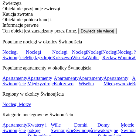
Zwierzęta
Obiekt nie przyjmuje zwierząt.
Kaucja zwrotna
Obiekt nie pobiera kaucji.
Informacje prawne
Ten obiekt jest zarządzany przez firmę.
Dowiedz się więcej
Popularne noclegi w okolicy Świnoujścia
Noclegi
Noclegi
Noclegi
Noclegi
Noclegi
Noclegi
Noclegi
Świnoujście
Międzyzdroje
Kołczewo
Wisełka
Wolin
Recław
Wapnica
Popularne apartamenty w okolicy Świnoujścia
Apartamenty
Apartamenty
Apartamenty
Apartamenty
Apartamenty
A
Świnoujście
Międzyzdroje
Kołczewo
Wisełka
Międzywodzie
R
Regiony w okolicy Świnoujścia
Noclegi Morze
Kategorie noclegowe w Świnoujściu
Apartamenty
Kwatery i
Wille
Domki
Domy
Motele
Świnoujście
pokoje
Świnoujście
Świnoujście
wakacyjne
Świnouj
Świnoujście
Świnoujście