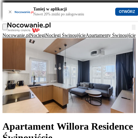
Taniej w aplikacji
×
OTWÓRZ
Nawet 20% zniżki po zalogowaniu
Nocowanie.pl
Noclegi
Noclegi Świnoujście
Apartamenty Świnoujście
Apartament Willora Residence
Świnoujście