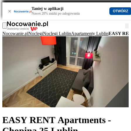
Taniej w aplikacji
×
OTWÓRZ
Nawet 20% zniżki po zalogowaniu
Nocowanie.pl
Noclegi
Noclegi Lublin
Apartamenty Lublin
EASY RENT
EASY RENT Apartments -
Chopina 25 Lublin