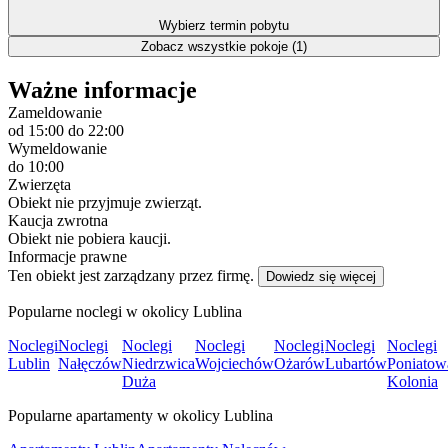
Wybierz termin pobytu
Zobacz wszystkie pokoje (1)
Ważne informacje
Zameldowanie
od 15:00
do 22:00
Wymeldowanie
do 10:00
Zwierzęta
Obiekt nie przyjmuje zwierząt.
Kaucja zwrotna
Obiekt nie pobiera kaucji.
Informacje prawne
Ten obiekt jest zarządzany przez firmę.
Dowiedz się więcej
Popularne noclegi w okolicy Lublina
Noclegi
Noclegi
Noclegi
Noclegi
Noclegi
Noclegi
Noclegi
Lublin
Nałęczów
Niedrzwica
Wojciechów
Ożarów
Lubartów
Poniatow
Duża
Kolonia
Popularne apartamenty w okolicy Lublina