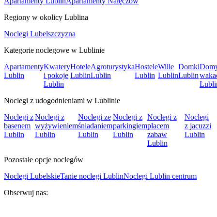
Apartamenty Lublin
Apartamenty Nałęczów
Regiony w okolicy Lublina
Noclegi Lubelszczyzna
Kategorie noclegowe w Lublinie
Apartamenty
Kwatery
Hotele
Agroturystyka
Hostele
Wille
Domki
Dom
Lublin
i pokoje
Lublin
Lublin
Lublin
Lublin
Lublin
waka
Lublin
Lubli
Noclegi z udogodnieniami w Lublinie
Noclegi z
Noclegi z
Noclegi ze
Noclegi z
Noclegi z
Noclegi
basenem
wyżywieniem
śniadaniem
parkingiem
placem
z jacuzzi
Lublin
Lublin
Lublin
Lublin
zabaw
Lublin
Lublin
Pozostałe opcje noclegów
Noclegi Lubelskie
Tanie noclegi Lublin
Noclegi Lublin centrum
Obserwuj nas: