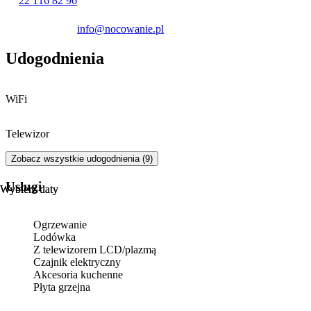
22 116 82 96
info@nocowanie.pl
Udogodnienia
WiFi
Telewizor
Zobacz wszystkie udogodnienia (9)
Usługi
Wybierz daty
Wybierz daty
Ogrzewanie
Lodówka
Z telewizorem LCD/plazmą
Czajnik elektryczny
Akcesoria kuchenne
Płyta grzejna