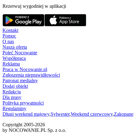
Rezerwuj wygodniej w aplikacji
Kontakt
Pomoc
O nas
Nasza oferta
Poleć Nocowanie
Współpraca
Reklama
Praca w Nocowanie.pl
Zgłoszenia nieprawidłowości
Patronat medialny
Dodaj obiekt
Redakcja
Dla prasy
Polityka prywatności
Regulaminy
Długi weekend majowy
,
Sylwester
,
Weekend czerwcowy
,
Zakopane
Copyright 2005-
2026
by NOCOWANIE.PL Sp. z o.o.