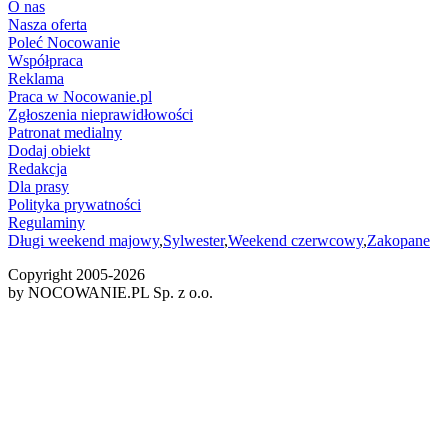
O nas
Nasza oferta
Poleć Nocowanie
Współpraca
Reklama
Praca w Nocowanie.pl
Zgłoszenia nieprawidłowości
Patronat medialny
Dodaj obiekt
Redakcja
Dla prasy
Polityka prywatności
Regulaminy
Długi weekend majowy
,
Sylwester
,
Weekend czerwcowy
,
Zakopane
Copyright 2005-
2026
by NOCOWANIE.PL Sp. z o.o.