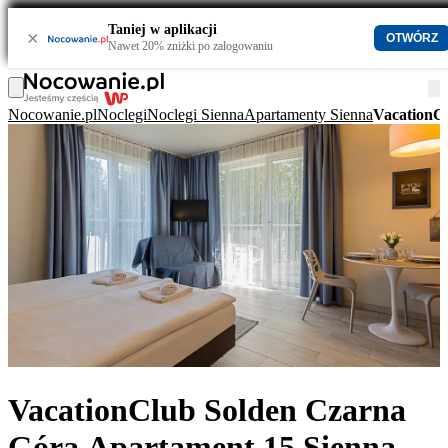
Taniej w aplikacji
×
OTWÓRZ
Nawet 20% zniżki po zalogowaniu
Nocowanie.pl
Noclegi
Noclegi Sienna
Apartamenty Sienna
VacationC
VacationClub Solden Czarna
Góra Apartament 15 Sienna