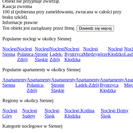
Obiekt nie przyjmuje zwierząt.
Kaucja zwrotna
100 zł (pobierana przy zameldowaniu, zwracana w całości przy
braku szkód).
Informacje prawne
Ten obiekt jest zarządzany przez firmę.
Dowiedz się więcej
Popularne noclegi w okolicy Siennej
Noclegi
Noclegi
Noclegi
Noclegi
Noclegi
Noclegi
Noclegi
Nocl
Sienna
Polanica-
Stronie
Lądek-
Bystrzyca
Międzygórze
Kłodzko
Las
Zdrój
Śląskie
Zdrój
Kłodzka
Popularne apartamenty w okolicy Siennej
Apartamenty
Apartamenty
Apartamenty
Apartamenty
Apartamenty
Apar
Sienna
Polanica-
Stronie
Lądek-Zdrój
Bystrzyca
Mię
Zdrój
Śląskie
Kłodzka
Regiony w okolicy Siennej
Noclegi
Noclegi
Noclegi
Noclegi Kotlina
Noclegi Dolny
Góry
Sudety
Śląsk
Kłodzka
Śląsk
Kategorie noclegowe w Siennej