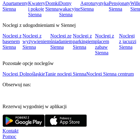
Apartamenty
Kwatery
Domki
Domy
Agroturystyka
Pensjonaty
Will
Sienna
i pokoje
Sienna
wakacyjne
Sienna
Sienna
Sien
Sienna
Sienna
Noclegi z udogodnieniami w Siennej
Noclegi z
Noclegi z
Noclegi ze
Noclegi z
Noclegi z
Noclegi
basenem
wyżywieniem
śniadaniem
parkingiem
placem
z jacuzzi
Sienna
Sienna
Sienna
Sienna
zabaw
Sienna
Sienna
Pozostałe opcje noclegów
Noclegi Dolnośląskie
Tanie noclegi Sienna
Noclegi Sienna centrum
Obserwuj nas:
Rezerwuj wygodniej w aplikacji
Kontakt
Pomoc