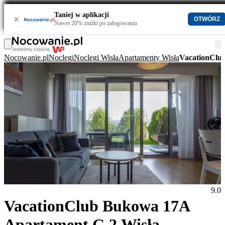
Taniej w aplikacji
×
OTWÓRZ
Nawet 20% zniżki po zalogowaniu
Nocowanie.pl
Noclegi
Noclegi Wisła
Apartamenty Wisła
VacationClu
9.0
VacationClub Bukowa 17A
Apartament G.2 Wisła