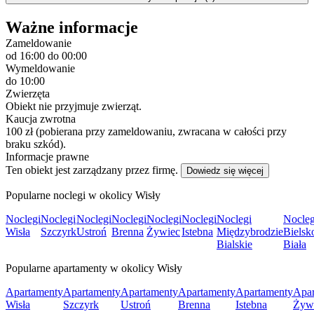
Ważne informacje
Zameldowanie
od 16:00
do 00:00
Wymeldowanie
do 10:00
Zwierzęta
Obiekt nie przyjmuje zwierząt.
Kaucja zwrotna
100 zł (pobierana przy zameldowaniu, zwracana w całości przy
braku szkód).
Informacje prawne
Ten obiekt jest zarządzany przez firmę.
Dowiedz się więcej
Popularne noclegi w okolicy Wisły
Noclegi
Noclegi
Noclegi
Noclegi
Noclegi
Noclegi
Noclegi
Nocleg
Wisła
Szczyrk
Ustroń
Brenna
Żywiec
Istebna
Międzybrodzie
Bielsk
Bialskie
Biała
Popularne apartamenty w okolicy Wisły
Apartamenty
Apartamenty
Apartamenty
Apartamenty
Apartamenty
Apar
Wisła
Szczyrk
Ustroń
Brenna
Istebna
Żyw