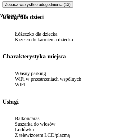
Zobacz wszystkie udogodnienia (13)
Wybierz daty
Wybierz daty
usługi dla dzieci
Łóżeczko dla dziecka
Krzesło do karmienia dziecka
Charakterystyka miejsca
Własny parking
WiFi w przestrzeniach wspólnych
WIFI
Usługi
Balkon/taras
Suszarka do włosów
Lodówka
Z telewizorem LCD/plazmą