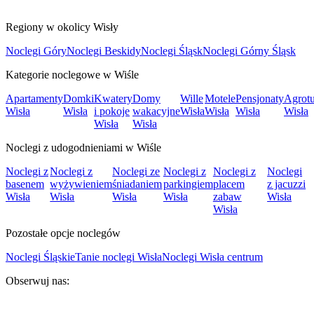
Regiony w okolicy Wisły
Noclegi Góry
Noclegi Beskidy
Noclegi Śląsk
Noclegi Górny Śląsk
Kategorie noclegowe w Wiśle
Apartamenty
Domki
Kwatery
Domy
Wille
Motele
Pensjonaty
Agrotu
Wisła
Wisła
i pokoje
wakacyjne
Wisła
Wisła
Wisła
Wisła
Wisła
Wisła
Noclegi z udogodnieniami w Wiśle
Noclegi z
Noclegi z
Noclegi ze
Noclegi z
Noclegi z
Noclegi
basenem
wyżywieniem
śniadaniem
parkingiem
placem
z jacuzzi
Wisła
Wisła
Wisła
Wisła
zabaw
Wisła
Wisła
Pozostałe opcje noclegów
Noclegi Śląskie
Tanie noclegi Wisła
Noclegi Wisła centrum
Obserwuj nas: