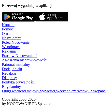
Rezerwuj wygodniej w aplikacji
Kontakt
Pomoc
O nas
Nasza oferta
Poleć Nocowanie
Współpraca
Reklama
Praca w Nocowanie.pl
Zgłoszenia nieprawidłowości
Patronat medialny
Dodaj obiekt
Redakcja
Dla prasy
Polityka prywatności
Regulaminy
Długi weekend majowy
,
Sylwester
,
Weekend czerwcowy
,
Zakopane
Copyright 2005-
2026
by NOCOWANIE.PL Sp. z o.o.