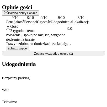
będący centrum kulturalnych wydarzeń miasta.
Opinie gości
Dla rodzin z dziećmi przygotowano możliwość odpłatnego
9.0
Bardzo dobry
1
opinia
wypożyczenia łóżeczka oraz krzesełka do karmienia. Doba
9
/10
9
/10
9
/10
9
/10
8
/10
hotelowa rozpoczyna się o godzinie 16:00 i trwa do 10:00 w dniu
Cena/jakość
Personel
Czystość
Udogodnienia
Lokalizacja
wyjazdu.
Gość
9.0
2 tygodnie temu
Położenie , spokojne miejsce, wygodne
siedzenie na tarasie
Trawy ozdobne w doniczkach zasłaniały
widok na góry, szkoda
Zobacz więcej
Zobacz wszystkie opinie (1)
Udogodnienia
Bezpłatny parking
WiFi
Telewizor