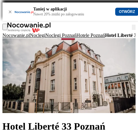
Taniej w aplikacji
×
OTWÓRZ
Nawet 20% zniżki po zalogowaniu
Nocowanie.pl
Noclegi
Noclegi Poznań
Hotele Poznań
Hotel Liberté 
Hotel Liberté 33 Poznań