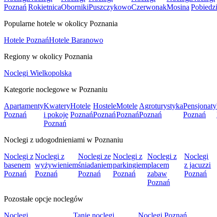
Poznań
Rokietnica
Oborniki
Puszczykowo
Czerwonak
Mosina
Pobiedz
Popularne hotele w okolicy Poznania
Hotele Poznań
Hotele Baranowo
Regiony w okolicy Poznania
Noclegi Wielkopolska
Kategorie noclegowe w Poznaniu
Apartamenty
Kwatery
Hotele
Hostele
Motele
Agroturystyka
Pensjonaty
Poznań
i pokoje
Poznań
Poznań
Poznań
Poznań
Poznań
Poznań
Noclegi z udogodnieniami w Poznaniu
Noclegi z
Noclegi z
Noclegi ze
Noclegi z
Noclegi z
Noclegi
basenem
wyżywieniem
śniadaniem
parkingiem
placem
z jacuzzi
Poznań
Poznań
Poznań
Poznań
zabaw
Poznań
Poznań
Pozostałe opcje noclegów
Noclegi
Tanie noclegi
Noclegi Poznań