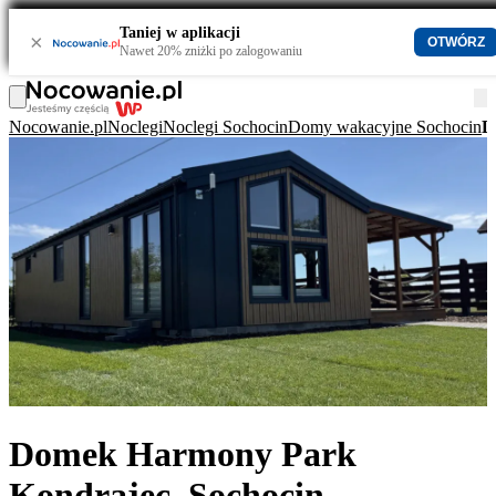
Taniej w aplikacji
×
OTWÓRZ
Nawet 20% zniżki po zalogowaniu
Nocowanie.pl
Noclegi
Noclegi Sochocin
Domy wakacyjne Sochocin
D
Domek Harmony Park
Kondrajec, Sochocin