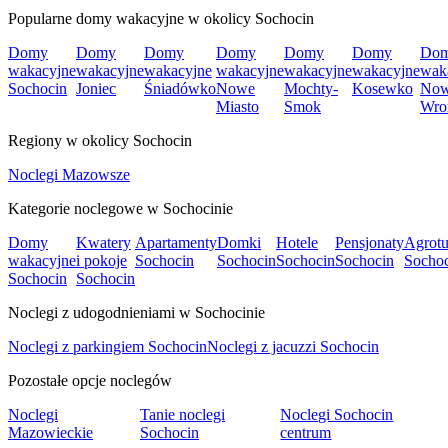
Popularne domy wakacyjne w okolicy Sochocin
Domy
Domy
Domy
Domy
Domy
Domy
Do
wakacyjne
wakacyjne
wakacyjne
wakacyjne
wakacyjne
wakacyjne
wak
Sochocin
Joniec
Śniadówko
Nowe
Mochty-
Kosewko
No
Miasto
Smok
Wro
Regiony w okolicy Sochocin
Noclegi Mazowsze
Kategorie noclegowe w Sochocinie
Domy
Kwatery
Apartamenty
Domki
Hotele
Pensjonaty
Agrotu
wakacyjne
i pokoje
Sochocin
Sochocin
Sochocin
Sochocin
Socho
Sochocin
Sochocin
Noclegi z udogodnieniami w Sochocinie
Noclegi z parkingiem Sochocin
Noclegi z jacuzzi Sochocin
Pozostałe opcje noclegów
Noclegi
Tanie noclegi
Noclegi Sochocin
Mazowieckie
Sochocin
centrum