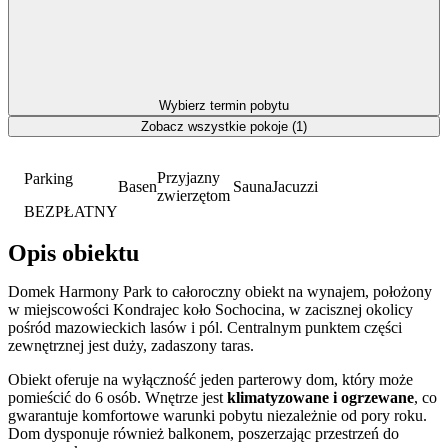
Wybierz termin pobytu
Zobacz wszystkie pokoje (1)
Przyjazny
Parking
Basen
Sauna
Jacuzzi
zwierzętom
BEZPŁATNY
Opis obiektu
Domek Harmony Park to całoroczny obiekt na wynajem, położony
w miejscowości Kondrajec koło Sochocina, w zacisznej okolicy
pośród mazowieckich lasów i pól. Centralnym punktem części
zewnętrznej jest duży, zadaszony taras.
Obiekt oferuje na wyłączność jeden parterowy dom, który może
pomieścić do 6 osób. Wnętrze jest
klimatyzowane i ogrzewane
, co
gwarantuje komfortowe warunki pobytu niezależnie od pory roku.
Dom dysponuje również balkonem, poszerzając przestrzeń do