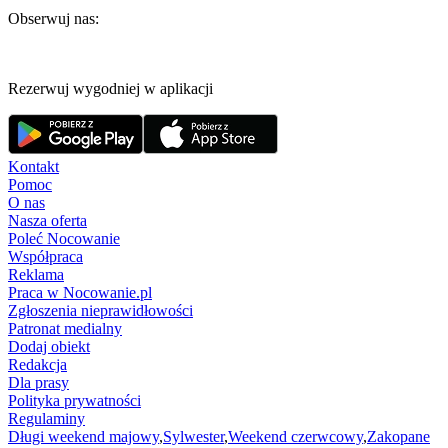
Obserwuj nas:
Rezerwuj wygodniej w aplikacji
Kontakt
Pomoc
O nas
Nasza oferta
Poleć Nocowanie
Współpraca
Reklama
Praca w Nocowanie.pl
Zgłoszenia nieprawidłowości
Patronat medialny
Dodaj obiekt
Redakcja
Dla prasy
Polityka prywatności
Regulaminy
Długi weekend majowy
,
Sylwester
,
Weekend czerwcowy
,
Zakopane