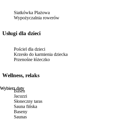
Siatkówka Plażowa
Wypożyczalnia rowerów
usługi dla dzieci
Pościel dla dzieci
Krzesło do karmienia dziecka
Przenośne łóżeczko
Wellness, relaks
Wybierz daty
Wybierz daty
Basen
Jacuzzi
Słoneczny taras
Sauna fińska
Baseny
Saunas