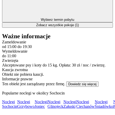
Wybierz termin pobytu
Zobacz wszystkie pokoje (1)
Ważne informacje
Zameldowanie
od 15:00
do 19:30
Wymeldowanie
do 11:00
Zwierzęta
Akceptowane psy i koty do 15 kg. Opłata: 30 zł / noc / zwierzę.
Kaucja zwrotna
Obiekt nie pobiera kaucji.
Informacje prawne
Ten obiekt jest zarządzany przez firmę.
Dowiedz się więcej
Popularne noclegi w okolicy Sochocin
Noclegi
Noclegi
Noclegi
Noclegi
Noclegi
Noclegi
Noclegi
Sochocin
Grzybowo
Joniec
Glinojeck
Załuski
Ciechanów
Śniadówko