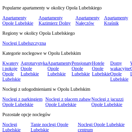
Popularne apartamenty w okolicy Opola Lubelskiego
Apartamenty
Apartamenty
Apartamenty
Apartamenty
Opole Lubelskie
Kazimierz Dolny
Nałęczów
Kraśnik
Regiony w okolicy Opola Lubelskiego
Noclegi Lubelszczyzna
Kategorie noclegowe w Opolu Lubelskim
Kwatery
Agroturystyka
Apartamenty
Pensjonaty
Hotele
Domy
i pokoje
Opole
Opole
Opole
Opole
wakacyjne
Opole
Lubelskie
Lubelskie
Lubelskie
Lubelskie
Opole
Lubelskie
Lubelskie
Noclegi z udogodnieniami w Opolu Lubelskim
Noclegi z parkingiem
Noclegi z placem zabaw
Noclegi z jacuzzi
Opole Lubelskie
Opole Lubelskie
Opole Lubelskie
Pozostałe opcje noclegów
Noclegi
Tanie noclegi Opole
Noclegi Opole Lubelskie
Lubelskie
Lubelskie
centrum