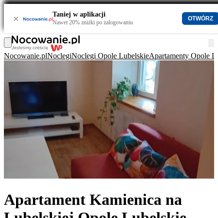
Taniej w aplikacji
×
OTWÓRZ
Nawet 20% zniżki po zalogowaniu
Nocowanie.pl
Noclegi
Noclegi Opole Lubelskie
Apartamenty Opole Lu
Apartament Kamienica na
Lubelskiej Opole Lubelskie