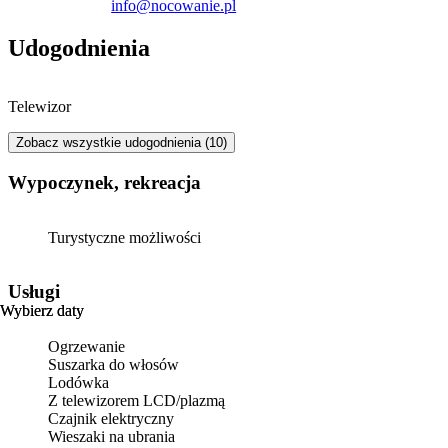
info@nocowanie.pl
Udogodnienia
Telewizor
Zobacz wszystkie udogodnienia (10)
Wypoczynek, rekreacja
Turystyczne możliwości
Usługi
Wybierz daty
Wybierz daty
Ogrzewanie
Suszarka do włosów
Lodówka
Z telewizorem LCD/plazmą
Czajnik elektryczny
Wieszaki na ubrania