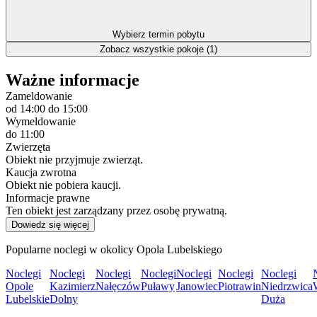
Wybierz termin pobytu
Zobacz wszystkie pokoje (1)
Ważne informacje
Zameldowanie
od 14:00
do 15:00
Wymeldowanie
do 11:00
Zwierzęta
Obiekt nie przyjmuje zwierząt.
Kaucja zwrotna
Obiekt nie pobiera kaucji.
Informacje prawne
Ten obiekt jest zarządzany przez osobę prywatną.
Dowiedz się więcej
Popularne noclegi w okolicy Opola Lubelskiego
Noclegi
Noclegi
Noclegi
Noclegi
Noclegi
Noclegi
Noclegi
Opole
Kazimierz
Nałęczów
Puławy
Janowiec
Piotrawin
Niedrzwica
Lubelskie
Dolny
Duża