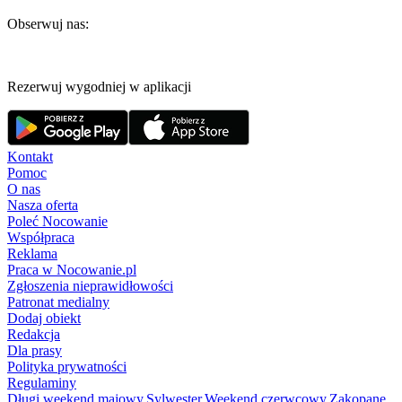
Obserwuj nas:
Rezerwuj wygodniej w aplikacji
Kontakt
Pomoc
O nas
Nasza oferta
Poleć Nocowanie
Współpraca
Reklama
Praca w Nocowanie.pl
Zgłoszenia nieprawidłowości
Patronat medialny
Dodaj obiekt
Redakcja
Dla prasy
Polityka prywatności
Regulaminy
Długi weekend majowy
,
Sylwester
,
Weekend czerwcowy
,
Zakopane