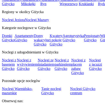
Giżycko
Mikołajki
Ryn
Węgorzewo
Kruklanki
Ryd
Regiony w okolicy Giżycka
Noclegi Jeziora
Noclegi Mazury
Kategorie noclegowe w Giżycku
Domki
Apartamenty
Domy
Kwatery
Agroturystyka
Pensjonaty
Wil
Giżycko
Giżycko
wakacyjne
i pokoje
Giżycko
Giżycko
Gi
Giżycko
Giżycko
Noclegi z udogodnieniami w Giżycku
Noclegi z
Noclegi z
Noclegi ze
Noclegi z
Noclegi z
Noclegi
basenem
wyżywieniem
śniadaniem
parkingiem
placem
z jacuzzi
Giżycko
Giżycko
Giżycko
Giżycko
zabaw
Giżycko
Giżycko
Pozostałe opcje noclegów
Noclegi Warmińsko-
Tanie noclegi
Noclegi Giżycko
mazurskie
Giżycko
centrum
Obserwuj nas: