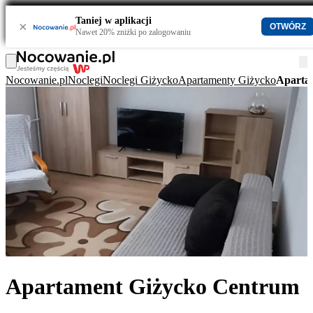
Taniej w aplikacji
×
OTWÓRZ
Nawet 20% zniżki po zalogowaniu
Nocowanie.pl
Noclegi
Noclegi Giżycko
Apartamenty Giżycko
Aparta
Apartament Giżycko Centrum