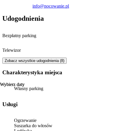
info@nocowanie.pl
Udogodnienia
Bezpłatny parking
Telewizor
Zobacz wszystkie udogodnienia (8)
Charakterystyka miejsca
Wybierz daty
Wybierz daty
Własny parking
Usługi
Ogrzewanie
Suszarka do włosów
Lodówka