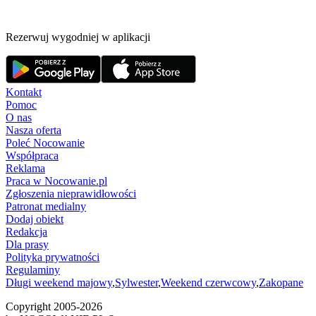
Rezerwuj wygodniej w aplikacji
Kontakt
Pomoc
O nas
Nasza oferta
Poleć Nocowanie
Współpraca
Reklama
Praca w Nocowanie.pl
Zgłoszenia nieprawidłowości
Patronat medialny
Dodaj obiekt
Redakcja
Dla prasy
Polityka prywatności
Regulaminy
Długi weekend majowy
,
Sylwester
,
Weekend czerwcowy
,
Zakopane
Copyright 2005-
2026