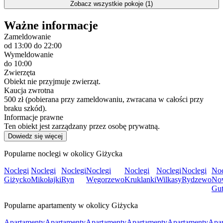
Zobacz wszystkie pokoje (1)
Ważne informacje
Zameldowanie
od 13:00
do 22:00
Wymeldowanie
do 10:00
Zwierzęta
Obiekt nie przyjmuje zwierząt.
Kaucja zwrotna
500 zł (pobierana przy zameldowaniu, zwracana w całości przy
braku szkód).
Informacje prawne
Ten obiekt jest zarządzany przez osobę prywatną.
Dowiedz się więcej
Popularne noclegi w okolicy Giżycka
Noclegi
Noclegi
Noclegi
Noclegi
Noclegi
Noclegi
Noclegi
Noc
Giżycko
Mikołajki
Ryn
Węgorzewo
Kruklanki
Wilkasy
Rydzewo
No
Gu
Popularne apartamenty w okolicy Giżycka
Apartamenty
Apartamenty
Apartamenty
Apartamenty
Apartamenty
Apar