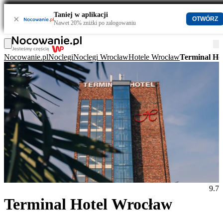
Taniej w aplikacji
×
OTWÓRZ
Nawet 20% zniżki po zalogowaniu
Nocowanie.pl
Noclegi
Noclegi Wrocław
Hotele Wrocław
Terminal Ho
9.7
Terminal Hotel Wrocław