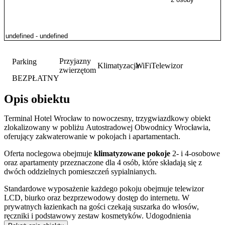
Przyjazny
Parking
Klimatyzacja
WiFi
Telewizor
zwierzętom
BEZPŁATNY
Opis obiektu
Terminal Hotel Wrocław to nowoczesny, trzygwiazdkowy obiekt
zlokalizowany w pobliżu Autostradowej Obwodnicy Wrocławia,
oferujący zakwaterowanie w pokojach i apartamentach.
Oferta noclegowa obejmuje
klimatyzowane pokoje
2- i 4-osobowe
oraz apartamenty przeznaczone dla 4 osób, które składają się z
dwóch oddzielnych pomieszczeń sypialnianych.
Standardowe wyposażenie każdego pokoju obejmuje telewizor
LCD, biurko oraz bezprzewodowy dostęp do internetu. W
prywatnych łazienkach na gości czekają suszarka do włosów,
ręczniki i podstawowy zestaw kosmetyków. Udogodnienia
uzupełnia czajnik elektryczny, umożliwiający samodzielne