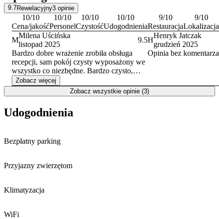
odwiedzić słynną Panoramę Racławicką, a także wjechać na punkt
9.7
Rewelacyjny
3
opinie
widokowy w wieżowcu
Sky Tower
, z którego roztacza się widok
10
/10
10
/10
10
/10
10
/10
9
/10
9
/10
na całe miasto.
Cena/jakość
Personel
Czystość
Udogodnienia
Restauracja
Lokalizacja
Milena Uścińska
Henryk Jatczak
M
9.5
H
listopad 2025
grudzień 2025
Bardzo dobre wrażenie zrobiła obsługa
Opinia bez komentarza
recepcji, sam pokój czysty wyposażony we
wszystko co niezbędne. Bardzo czysto,
wyposażona lodówka (napoje) co było
Zobacz więcej
bardzo pozytywną niespodzianką. Jedyny
Zobacz wszystkie opinie (3)
minus to lokalizacja od centrum, ale każdy
widzi co wybiera, bo dojazd jest genialny,
Udogodnienia
od razu wjazd na trasę! Cena naprawdę
bardzo konkurencyjna, za tak wysoki
standard
Bezpłatny parking
Przyjazny zwierzętom
Klimatyzacja
WiFi