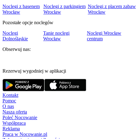
Noclegi z basenem
Noclegi z parkingiem
Noclegi z placem zabaw
Wrocław
Wrocław
Wrocław
Pozostałe opcje noclegów
Noclegi
Tanie noclegi
Noclegi Wrocław
Dolnośląskie
Wrocław
centrum
Obserwuj nas:
Rezerwuj wygodniej w aplikacji
Kontakt
Pomoc
O nas
Nasza oferta
Poleć Nocowanie
Współpraca
Reklama
Praca w Nocowanie.pl