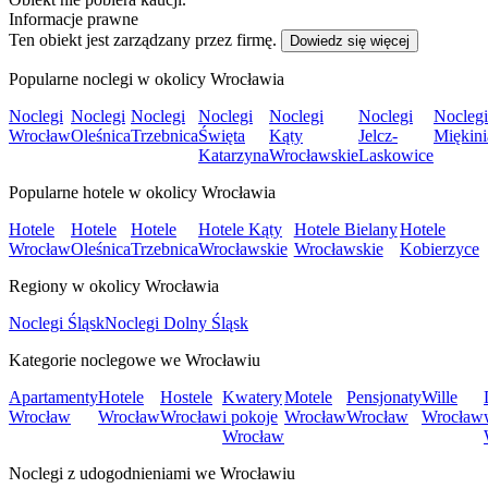
Informacje prawne
Ten obiekt jest zarządzany przez firmę.
Dowiedz się więcej
Popularne noclegi w okolicy Wrocławia
Noclegi
Noclegi
Noclegi
Noclegi
Noclegi
Noclegi
Noclegi
Wrocław
Oleśnica
Trzebnica
Święta
Kąty
Jelcz-
Miękini
Katarzyna
Wrocławskie
Laskowice
Popularne hotele w okolicy Wrocławia
Hotele
Hotele
Hotele
Hotele Kąty
Hotele Bielany
Hotele
Wrocław
Oleśnica
Trzebnica
Wrocławskie
Wrocławskie
Kobierzyce
Regiony w okolicy Wrocławia
Noclegi Śląsk
Noclegi Dolny Śląsk
Kategorie noclegowe we Wrocławiu
Apartamenty
Hotele
Hostele
Kwatery
Motele
Pensjonaty
Wille
Wrocław
Wrocław
Wrocław
i pokoje
Wrocław
Wrocław
Wrocław
Wrocław
Noclegi z udogodnieniami we Wrocławiu