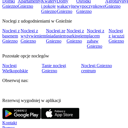
Domki
Apartamenty
Kwatery
Domy
Ośrodki
Agroturysty
Gniezno
Gniezno
i pokoje
wakacyjne
wypoczynkowe
Gniezno
Gniezno
Gniezno
Gniezno
Noclegi z udogodnieniami w Gnieźnie
Noclegi z
Noclegi z
Noclegi ze
Noclegi z
Noclegi z
Noclegi
basenem
wyżywieniem
śniadaniem
parkingiem
placem
z jacuzzi
Gniezno
Gniezno
Gniezno
Gniezno
zabaw
Gniezno
Gniezno
Pozostałe opcje noclegów
Noclegi
Tanie noclegi
Noclegi Gniezno
Wielkopolskie
Gniezno
centrum
Obserwuj nas:
Rezerwuj wygodniej w aplikacji
Kontakt
Pomoc