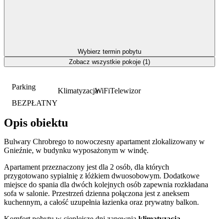
Wybierz termin pobytu
Zobacz wszystkie pokoje (1)
Parking
Klimatyzacja
WiFi
Telewizor
BEZPŁATNY
Opis obiektu
Bulwary Chrobrego to nowoczesny apartament zlokalizowany w
Gnieźnie, w budynku wyposażonym w windę.
Apartament przeznaczony jest dla 2 osób, dla których
przygotowano sypialnię z łóżkiem dwuosobowym. Dodatkowe
miejsce do spania dla dwóch kolejnych osób zapewnia rozkładana
sofa w salonie. Przestrzeń dzienna połączona jest z aneksem
kuchennym, a całość uzupełnia łazienka oraz prywatny balkon.
Komfort pobytu w cieplejsze dni zapewnia
klimatyzacja