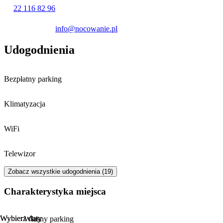
Jelonek oraz Aquapark GOSIR.
22 116 82 96
info@nocowanie.pl
Udogodnienia
Bezpłatny parking
Klimatyzacja
WiFi
Telewizor
Zobacz wszystkie udogodnienia (19)
Charakterystyka miejsca
Wybierz daty
Wybierz daty
Własny parking