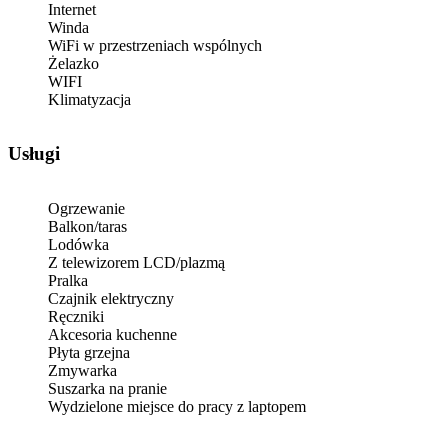
Internet
Winda
WiFi w przestrzeniach wspólnych
Żelazko
WIFI
Klimatyzacja
Usługi
Ogrzewanie
Balkon/taras
Lodówka
Z telewizorem LCD/plazmą
Pralka
Czajnik elektryczny
Ręczniki
Akcesoria kuchenne
Płyta grzejna
Zmywarka
Suszarka na pranie
Wydzielone miejsce do pracy z laptopem