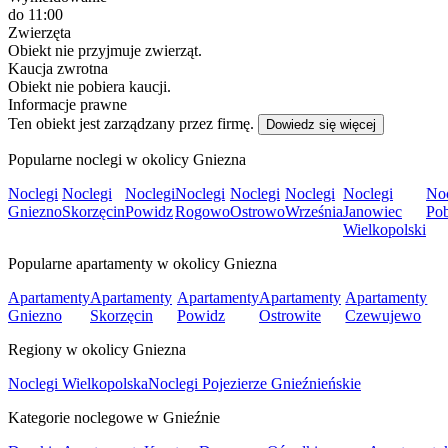
do 11:00
Zwierzęta
Obiekt nie przyjmuje zwierząt.
Kaucja zwrotna
Obiekt nie pobiera kaucji.
Informacje prawne
Ten obiekt jest zarządzany przez firmę.
Dowiedz się więcej
Popularne noclegi w okolicy Gniezna
Noclegi
Noclegi
Noclegi
Noclegi
Noclegi
Noclegi
Noclegi
Noc
Gniezno
Skorzęcin
Powidz
Rogowo
Ostrowo
Września
Janowiec
Pob
Wielkopolski
Popularne apartamenty w okolicy Gniezna
Apartamenty
Apartamenty
Apartamenty
Apartamenty
Apartamenty
Gniezno
Skorzęcin
Powidz
Ostrowite
Czewujewo
Regiony w okolicy Gniezna
Noclegi Wielkopolska
Noclegi Pojezierze Gnieźnieńskie
Kategorie noclegowe w Gnieźnie