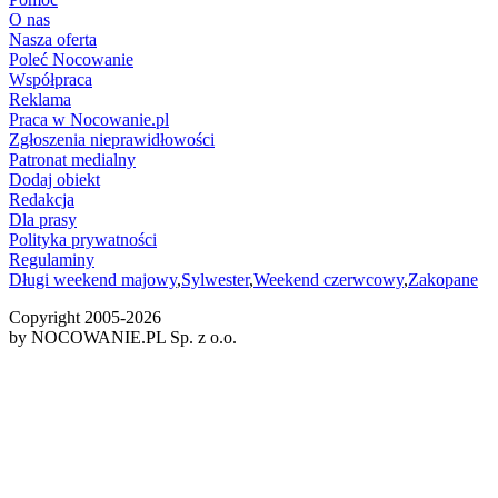
O nas
Nasza oferta
Poleć Nocowanie
Współpraca
Reklama
Praca w Nocowanie.pl
Zgłoszenia nieprawidłowości
Patronat medialny
Dodaj obiekt
Redakcja
Dla prasy
Polityka prywatności
Regulaminy
Długi weekend majowy
,
Sylwester
,
Weekend czerwcowy
,
Zakopane
Copyright 2005-
2026
by NOCOWANIE.PL Sp. z o.o.