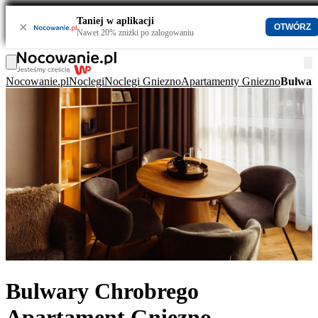
Taniej w aplikacji
×
OTWÓRZ
Nawet 20% zniżki po zalogowaniu
Nocowanie.pl
Noclegi
Noclegi Gniezno
Apartamenty Gniezno
Bulwar
Bulwary Chrobrego
Apartament Gniezno