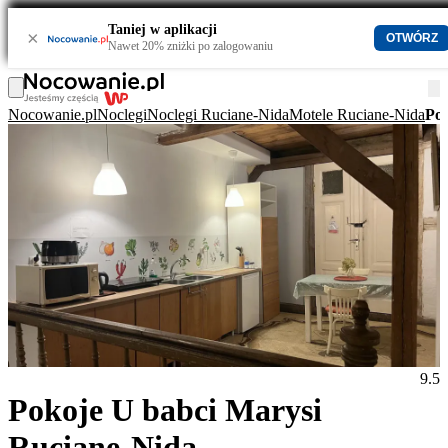
Taniej w aplikacji
×
OTWÓRZ
Nawet 20% zniżki po zalogowaniu
Nocowanie.pl
Noclegi
Noclegi Ruciane-Nida
Motele Ruciane-Nida
Pok
9.5
Pokoje U babci Marysi
Ruciane-Nida