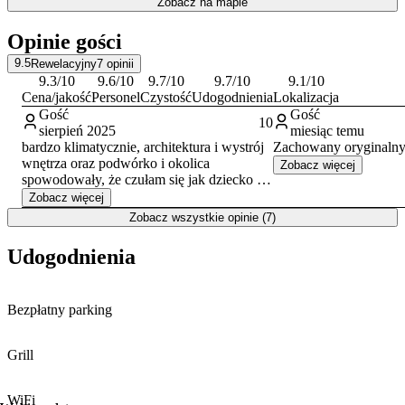
Zobacz na mapie
Opinie gości
9.5
Rewelacyjny
7
opinii
9.3
/10
9.6
/10
9.7
/10
9.7
/10
9.1
/10
Cena/jakość
Personel
Czystość
Udogodnienia
Lokalizacja
Gość
Gość
10
sierpień 2025
miesiąc temu
bardzo klimatycznie, architektura i wystrój
Zachowany oryginalny
wnętrza oraz podwórko i okolica
Zobacz więcej
spowodowały, że czułam się jak dziecko na
wakacjach u babci
Zobacz więcej
Zobacz wszystkie opinie (7)
Udogodnienia
Bezpłatny parking
Grill
WiFi