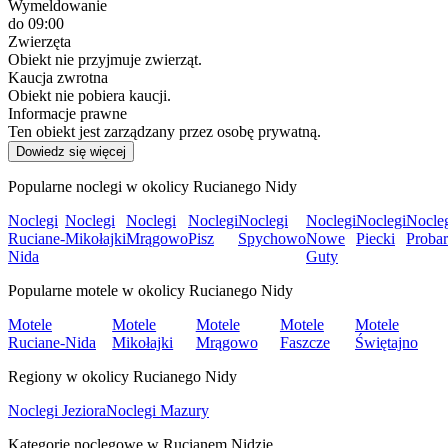
Wymeldowanie
do 09:00
Zwierzęta
Obiekt nie przyjmuje zwierząt.
Kaucja zwrotna
Obiekt nie pobiera kaucji.
Informacje prawne
Ten obiekt jest zarządzany przez osobę prywatną.
Dowiedz się więcej
Popularne noclegi w okolicy Rucianego Nidy
Noclegi
Noclegi
Noclegi
Noclegi
Noclegi
Noclegi
Noclegi
Nocle
Ruciane-
Mikołajki
Mrągowo
Pisz
Spychowo
Nowe
Piecki
Proba
Nida
Guty
Popularne motele w okolicy Rucianego Nidy
Motele
Motele
Motele
Motele
Motele
Ruciane-Nida
Mikołajki
Mrągowo
Faszcze
Świętajno
Regiony w okolicy Rucianego Nidy
Noclegi Jeziora
Noclegi Mazury
Kategorie noclegowe w Rucianem Nidzie