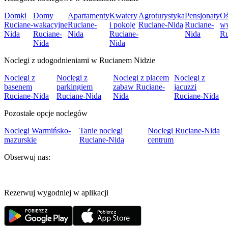
Domki
Domy
Apartamenty
Kwatery
Agroturystyka
Pensjonaty
Oś
Ruciane-
wakacyjne
Ruciane-
i pokoje
Ruciane-Nida
Ruciane-
w
Nida
Ruciane-
Nida
Ruciane-
Nida
Ru
Nida
Nida
Noclegi z udogodnieniami w Rucianem Nidzie
Noclegi z
Noclegi z
Noclegi z placem
Noclegi z
basenem
parkingiem
zabaw Ruciane-
jacuzzi
Ruciane-Nida
Ruciane-Nida
Nida
Ruciane-Nida
Pozostałe opcje noclegów
Noclegi Warmińsko-
Tanie noclegi
Noclegi Ruciane-Nida
mazurskie
Ruciane-Nida
centrum
Obserwuj nas:
Rezerwuj wygodniej w aplikacji