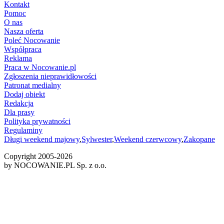
Kontakt
Pomoc
O nas
Nasza oferta
Poleć Nocowanie
Współpraca
Reklama
Praca w Nocowanie.pl
Zgłoszenia nieprawidłowości
Patronat medialny
Dodaj obiekt
Redakcja
Dla prasy
Polityka prywatności
Regulaminy
Długi weekend majowy
,
Sylwester
,
Weekend czerwcowy
,
Zakopane
Copyright 2005-
2026
by NOCOWANIE.PL Sp. z o.o.