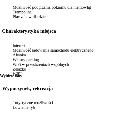
Możliwość podgrzania pokarmu dla niemowląt
Trampolina
Plac zabaw dla dzieci
Charakterystyka miejsca
Internet
Możliwość ładowania samochodu elektrycznego
Altanka
Własny parking
WiFi w przestrzeniach wspólnych
Żelazko
WIFI
Wybierz daty
Wybierz daty
Wypoczynek, rekreacja
Turystyczne możliwości
Łowienie ryb