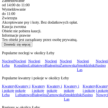
Zameldowanie
od 14:00
do 11:00
Wymeldowanie
do 11:00
Zwierzęta
Akceptowane psy i koty. Bez dodatkowych opłat.
Kaucja zwrotna
Obiekt nie pobiera kaucji.
Informacje prawne
Ten obiekt jest zarządzany przez osobę prywatną.
Dowiedz się więcej
Popularne noclegi w okolicy Łeby
Noclegi
Noclegi
Noclegi
Noclegi
Noclegi
Noclegi
Noclegi
Łeba
Kopalino
Lubiatowo
Białogóra
Żarnowska
Smołdziński
Sasino
Las
Popularne kwatery i pokoje w okolicy Łeby
Kwatery
Kwatery i
Kwatery
Kwatery i
Kwatery i
Kwatery
Kwater
i pokoje
pokoje
i pokoje
pokoje
pokoje
i pokoje
i pokoj
Łeba
Lubiatowo
Białogóra
Żarnowska
Smołdziński
Sasino
Nowęci
Las
Regiony w okolicy Łeby