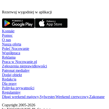
Rezerwuj wygodniej w aplikacji
Kontakt
Pomoc
O nas
Nasza oferta
Poleć Nocowanie
Współpraca
Reklama
Praca w Nocowanie.pl
Zgłoszenia nieprawidłowości
Patronat medialny
Dodaj obiekt
Redakcja
Dla prasy
Polityka prywatności
Regulaminy
Długi weekend majowy
,
Sylwester
,
Weekend czerwcowy
,
Zakopane
Copyright 2005-
2026