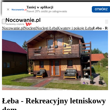
Taniej w aplikacji
×
OTWÓRZ
Nawet 20% zniżki po zalogowaniu
Nocowanie.pl
Noclegi
Noclegi Łeba
Kwatery i pokoje Łeba
Łeba - Re
Łeba - Rekreacyjny letniskowy
dom