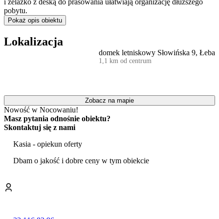
i żelazko z deską do prasowania ułatwiają organizację dłuższego
pobytu.
Pokaż opis obiektu
Ogrodzony teren wokół domu został zagospodarowany z myślą o
rekreacji. Dla najmłodszych przygotowano
plac zabaw
oraz
Lokalizacja
trampolinę. Dorośli mogą spędzać czas w altanie lub korzystać z
domek letniskowy Słowińska 9, Łeba
dostępnego na miejscu sprzętu do grillowania, co sprzyja
1,1 km od centrum
wieczornemu relaksowi na świeżym powietrzu.
Obiekt jest przyjazny zwierzętom, dzięki czemu goście mogą
zaplanować wakacje wspólnie ze swoimi czworonożnymi pupilami.
Zobacz na mapie
W całym domu zapewniono
dostęp do internetu Wi-Fi
, a w części
Nowość w Nocowaniu!
wypoczynkowej znajduje się telewizor typu Smart TV.
Masz pytania odnośnie obiektu?
Wyposażenie obejmuje również praktyczne dodatki, takie jak
Skontaktuj się z nami
suszarka do włosów, wentylator czy podstawowe kosmetyki
łazienkowe. Dla zapewnienia bezpieczeństwa dom wyposażono w
Kasia - opiekun oferty
czujnik tlenku węgla.
Dbam o jakość i dobre ceny w tym obiekcie
Atutem obiektu jest jego położenie, które pozwala na łatwe dotarcie
do kluczowych punktów Łeby. Spacer na plażę zajmuje około 10
minut (800 m), a odległość do portu oraz centrum miasta nie
przekracza 1 km.
Lokalizacja stanowi także dogodną bazę wypadową do zwiedzania
okolicy. W odległości zaledwie 1,5 km znajduje się granica