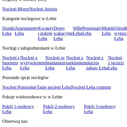
Noclegi Morze
Noclegi Jeziora
Kategorie noclegowe w Łebie
Domki
Apartamenty
Kwatery
Domy
Wille
Pensjonaty
Motele
Ośrodk
Łeba
Łeba
i pokoje
wakacyjne
Łeba
Łeba
Łeba
wypoc
Łeba
Łeba
Łeba
Noclegi z udogodnieniami w Łebie
Noclegi z
Noclegi z
Noclegi ze
Noclegi z
Noclegi z
Noclegi
basenem
wyżywieniem
śniadaniem
parkingiem
placem
z jacuzzi
Łeba
Łeba
Łeba
Łeba
zabaw Łeba
Łeba
Pozostałe opcje noclegów
Noclegi Pomorskie
Tanie noclegi Łeba
Noclegi Łeba centrum
Pokoje wieloosobowe w w Łebie
Pokój 1-osobowy
Pokój 2-osobowy
Pokój 3-osobowy
Łeba
Łeba
Łeba
Obserwuj nas: