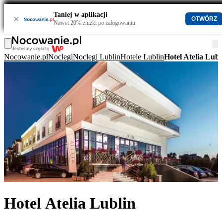
Taniej w aplikacji
×
OTWÓRZ
Nawet 20% zniżki po zalogowaniu
Nocowanie.pl
Noclegi
Noclegi Lublin
Hotele Lublin
Hotel Atelia Lubl
Hotel Atelia Lublin