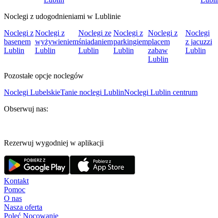
Noclegi z udogodnieniami w Lublinie
Noclegi z
Noclegi z
Noclegi ze
Noclegi z
Noclegi z
Noclegi
basenem
wyżywieniem
śniadaniem
parkingiem
placem
z jacuzzi
Lublin
Lublin
Lublin
Lublin
zabaw
Lublin
Lublin
Pozostałe opcje noclegów
Noclegi Lubelskie
Tanie noclegi Lublin
Noclegi Lublin centrum
Obserwuj nas:
Rezerwuj wygodniej w aplikacji
Kontakt
Pomoc
O nas
Nasza oferta
Poleć Nocowanie