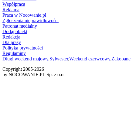
Współpraca
Reklama
Praca w Nocowanie.pl
Zgłoszenia nieprawidłowości
Patronat medialny
Dodaj obiekt
Redakcja
Dla prasy
Polityka prywatności
Regulaminy
Długi weekend majowy
,
Sylwester
,
Weekend czerwcowy
,
Zakopane
Copyright 2005-
2026
by NOCOWANIE.PL Sp. z o.o.