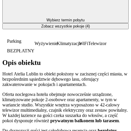
Wybierz termin pobytu
Zobacz wszystkie pokoje (4)
Parking
Wyżywienie
Klimatyzacja
WiFi
Telewizor
BEZPŁATNY
Opis obiektu
Hotel Atelia Lublin to obiekt położony w zacisznej części miasta, w
bezpośrednim sąsiedztwie dębowego lasu, oferujący
zakwaterowanie w pokojach i apartamentach.
Oferta noclegowa hotelu obejmuje nowocześnie urządzone,
klimatyzowane pokoje 2-osobowe oraz apartamenty, w tym w
wariancie studio. Wszystkie wnętrza wyposażono w 42-calowy
telewizor multimedialny, czajnik elektryczny oraz zestaw powitalny.
W każdej łazience na gości czeka suszarka do włosów, a część
pokoi dysponuje również
prywatnym balkonem lub tarasem
.
Do dyspozycji gości jest całodobowa recepcja oraz
bezpłatny,