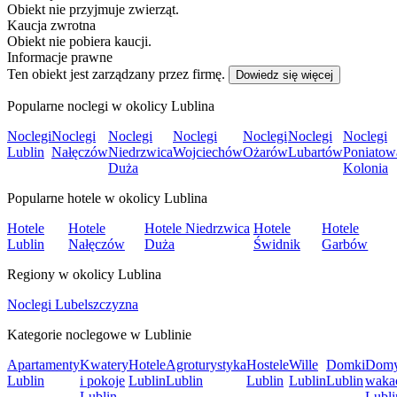
Obiekt nie przyjmuje zwierząt.
Kaucja zwrotna
Obiekt nie pobiera kaucji.
Informacje prawne
Ten obiekt jest zarządzany przez firmę.
Dowiedz się więcej
Popularne noclegi w okolicy Lublina
Noclegi
Noclegi
Noclegi
Noclegi
Noclegi
Noclegi
Noclegi
Lublin
Nałęczów
Niedrzwica
Wojciechów
Ożarów
Lubartów
Poniatow
Duża
Kolonia
Popularne hotele w okolicy Lublina
Hotele
Hotele
Hotele Niedrzwica
Hotele
Hotele
Lublin
Nałęczów
Duża
Świdnik
Garbów
Regiony w okolicy Lublina
Noclegi Lubelszczyzna
Kategorie noclegowe w Lublinie
Apartamenty
Kwatery
Hotele
Agroturystyka
Hostele
Wille
Domki
Dom
Lublin
i pokoje
Lublin
Lublin
Lublin
Lublin
Lublin
waka
Lublin
Lubli