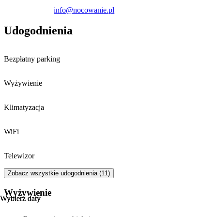
info@nocowanie.pl
Udogodnienia
Bezpłatny parking
Wyżywienie
Klimatyzacja
WiFi
Telewizor
Zobacz wszystkie udogodnienia (11)
Wyżywienie
Wybierz daty
Wybierz daty