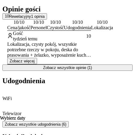
Promenada, a główną atrakcją pozostaje szeroka, piaszczysta plaża.
Opinie gości
10
Rewelacyjny
1
opinia
10
/10
10
/10
10
/10
10
/10
10
/10
Cena/jakość
Personel
Czystość
Udogodnienia
Lokalizacja
Gość
10
tydzień temu
Lokalizacja, czysty pokój, wszystkie
potrzebne rzeczy w pokoju, deska do
prasowania + żelazko, wyposażenie kuchni,
bezproblemowe zameldowanie i
Zobacz więcej
wymeldowanie, czysta pościel i ręczniki.
Zobacz wszystkie opinie (1)
Udogodnienia
WiFi
Telewizor
Wybierz daty
Wybierz daty
Zobacz wszystkie udogodnienia (6)