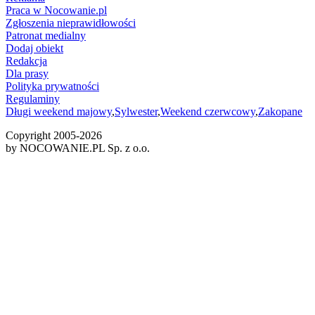
Praca w Nocowanie.pl
Zgłoszenia nieprawidłowości
Patronat medialny
Dodaj obiekt
Redakcja
Dla prasy
Polityka prywatności
Regulaminy
Długi weekend majowy
,
Sylwester
,
Weekend czerwcowy
,
Zakopane
Copyright 2005-
2026
by NOCOWANIE.PL Sp. z o.o.