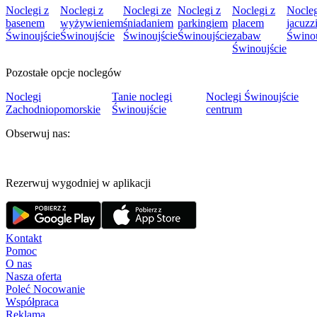
Noclegi z
Noclegi z
Noclegi ze
Noclegi z
Noclegi z
Nocleg
basenem
wyżywieniem
śniadaniem
parkingiem
placem
jacuzz
Świnoujście
Świnoujście
Świnoujście
Świnoujście
zabaw
Świnou
Świnoujście
Pozostałe opcje noclegów
Noclegi
Tanie noclegi
Noclegi Świnoujście
Zachodniopomorskie
Świnoujście
centrum
Obserwuj nas:
Rezerwuj wygodniej w aplikacji
Kontakt
Pomoc
O nas
Nasza oferta
Poleć Nocowanie
Współpraca
Reklama