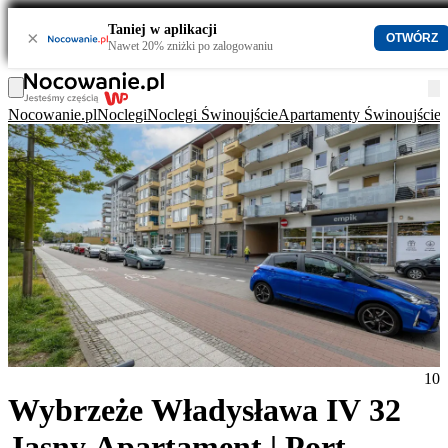
Taniej w aplikacji
×
OTWÓRZ
Nawet 20% zniżki po zalogowaniu
Nocowanie.pl
Noclegi
Noclegi Świnoujście
Apartamenty Świnoujście
10
Wybrzeże Władysława IV 32
Jasny Apartament | Port