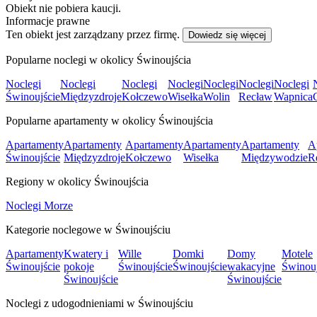
Obiekt nie pobiera kaucji.
Informacje prawne
Ten obiekt jest zarządzany przez firmę.
Dowiedz się więcej
Popularne noclegi w okolicy Świnoujścia
Noclegi
Noclegi
Noclegi
Noclegi
Noclegi
Noclegi
Noclegi
Świnoujście
Międzyzdroje
Kołczewo
Wisełka
Wolin
Recław
Wapnica
Popularne apartamenty w okolicy Świnoujścia
Apartamenty
Apartamenty
Apartamenty
Apartamenty
Apartamenty
A
Świnoujście
Międzyzdroje
Kołczewo
Wisełka
Międzywodzie
R
Regiony w okolicy Świnoujścia
Noclegi Morze
Kategorie noclegowe w Świnoujściu
Apartamenty
Kwatery i
Wille
Domki
Domy
Motele
Świnoujście
pokoje
Świnoujście
Świnoujście
wakacyjne
Świnouj
Świnoujście
Świnoujście
Noclegi z udogodnieniami w Świnoujściu