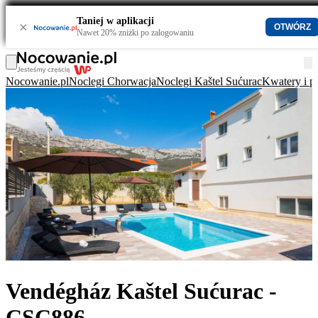
Taniej w aplikacji
×
OTWÓRZ
Nawet 20% zniżki po zalogowaniu
Nocowanie.pl
Noclegi Chorwacja
Noclegi Kaštel Sućurac
Kwatery i p
Vendégház Kaštel Sućurac -
CSC886