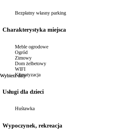
Bezpłatny własny parking
Charakterystyka miejsca
Meble ogrodowe
Ogród
Zimowy
Dom żelbetowy
WIFI
Klimatyzacja
Wybierz daty
Wybierz daty
usługi dla dzieci
Huśtawka
Wypoczynek, rekreacja