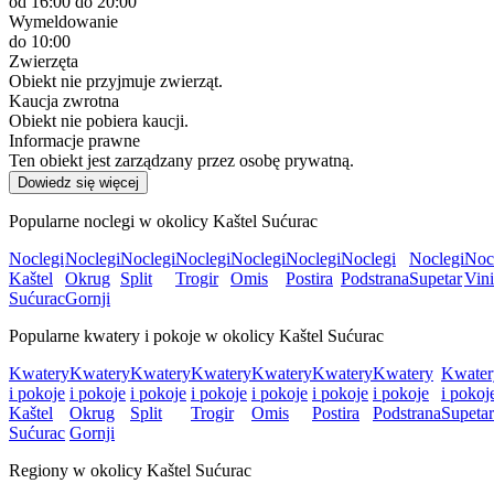
od 16:00
do 20:00
Wymeldowanie
do 10:00
Zwierzęta
Obiekt nie przyjmuje zwierząt.
Kaucja zwrotna
Obiekt nie pobiera kaucji.
Informacje prawne
Ten obiekt jest zarządzany przez osobę prywatną.
Dowiedz się więcej
Popularne noclegi w okolicy Kaštel Sućurac
Noclegi
Noclegi
Noclegi
Noclegi
Noclegi
Noclegi
Noclegi
Noclegi
Noc
Kaštel
Okrug
Split
Trogir
Omis
Postira
Podstrana
Supetar
Vini
Sućurac
Gornji
Popularne kwatery i pokoje w okolicy Kaštel Sućurac
Kwatery
Kwatery
Kwatery
Kwatery
Kwatery
Kwatery
Kwatery
Kwater
i pokoje
i pokoje
i pokoje
i pokoje
i pokoje
i pokoje
i pokoje
i pokoj
Kaštel
Okrug
Split
Trogir
Omis
Postira
Podstrana
Supetar
Sućurac
Gornji
Regiony w okolicy Kaštel Sućurac