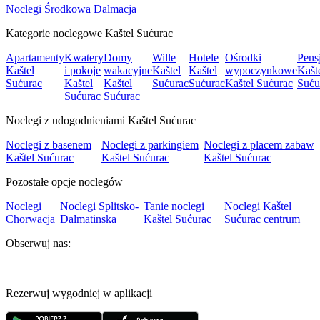
Noclegi Środkowa Dalmacja
Kategorie noclegowe Kaštel Sućurac
Apartamenty
Kwatery
Domy
Wille
Hotele
Ośrodki
Pens
Kaštel
i pokoje
wakacyjne
Kaštel
Kaštel
wypoczynkowe
Kašt
Sućurac
Kaštel
Kaštel
Sućurac
Sućurac
Kaštel Sućurac
Suću
Sućurac
Sućurac
Noclegi z udogodnieniami Kaštel Sućurac
Noclegi z basenem
Noclegi z parkingiem
Noclegi z placem zabaw
Kaštel Sućurac
Kaštel Sućurac
Kaštel Sućurac
Pozostałe opcje noclegów
Noclegi
Noclegi Splitsko-
Tanie noclegi
Noclegi Kaštel
Chorwacja
Dalmatinska
Kaštel Sućurac
Sućurac centrum
Obserwuj nas:
Rezerwuj wygodniej w aplikacji