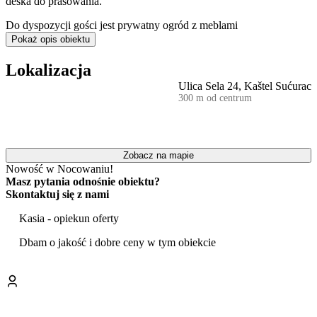
deska do prasowania.
Do dyspozycji gości jest prywatny ogród z meblami
wypoczynkowymi oraz huśtawką.
Pokaż opis obiektu
Jednym z głównych atutów obiektu jest
prywatna sauna
, która
Lokalizacja
pozwala na pełen relaks. Na terenie posesji przygotowano także
Ulica Sela 24, Kaštel Sućurac
miejsce do grillowania
, idealne na wspólne posiłki na świeżym
300 m od centrum
powietrzu. Dla osób preferujących aktywny wypoczynek dostępna
jest bezpłatna
wypożyczalnia rowerów
.
Dom zlokalizowany jest w odległości około 2 km od najbliższej
kamienistej plaży.
Zobacz na mapie
Nowość w Nocowaniu!
Goście podróżujący samochodem mogą korzystać z
bezpłatnego
Masz pytania odnośnie obiektu?
prywatnego parkingu
na terenie posesji. Udogodnieniem jest
Skontaktuj się z nami
wielojęzyczna obsługa, która komunikuje się również w języku
polskim. Doba hotelowa trwa od 16:00 do 10:00.
Kasia - opiekun oferty
Dbam o jakość i dobre ceny w tym obiekcie