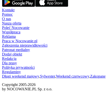
Kontakt
Pomoc
O nas
Nasza oferta
Poleć Nocowanie
Współpraca
Reklama
Praca w Nocowanie.pl
Zgłoszenia nieprawidłowości
Patronat medialny
Dodaj obiekt
Redakcja
Dla prasy
Polityka prywatności
Regulaminy
Długi weekend majowy
,
Sylwester
,
Weekend czerwcowy
,
Zakopane
Copyright 2005-
2026
by NOCOWANIE.PL Sp. z o.o.