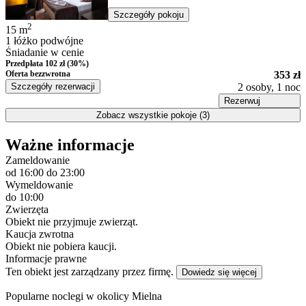
Szczegóły pokoju
2
15
m
1 łóżko podwójne
Śniadanie w cenie
Przedpłata 102 zł (30%)
Oferta bezzwrotna
353 zł
Szczegóły rezerwacji
2 osoby, 1 noc
Rezerwuj
Zobacz wszystkie pokoje (3)
Ważne informacje
Zameldowanie
od 16:00
do 23:00
Wymeldowanie
do 10:00
Zwierzęta
Obiekt nie przyjmuje zwierząt.
Kaucja zwrotna
Obiekt nie pobiera kaucji.
Informacje prawne
Ten obiekt jest zarządzany przez firmę.
Dowiedz się więcej
Popularne noclegi w okolicy Mielna