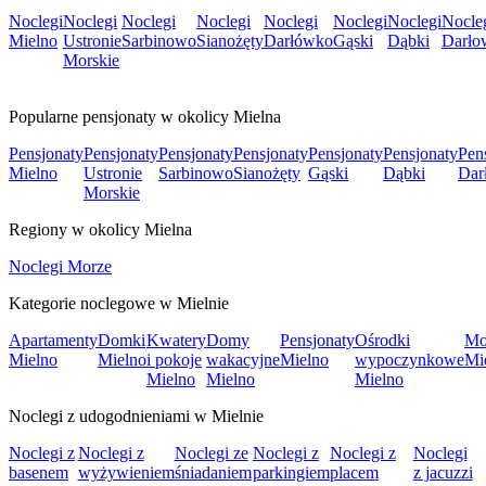
Noclegi
Noclegi
Noclegi
Noclegi
Noclegi
Noclegi
Noclegi
Nocle
Mielno
Ustronie
Sarbinowo
Sianożęty
Darłówko
Gąski
Dąbki
Darło
Morskie
Popularne pensjonaty w okolicy Mielna
Pensjonaty
Pensjonaty
Pensjonaty
Pensjonaty
Pensjonaty
Pensjonaty
Pen
Mielno
Ustronie
Sarbinowo
Sianożęty
Gąski
Dąbki
Dar
Morskie
Regiony w okolicy Mielna
Noclegi Morze
Kategorie noclegowe w Mielnie
Apartamenty
Domki
Kwatery
Domy
Pensjonaty
Ośrodki
Mo
Mielno
Mielno
i pokoje
wakacyjne
Mielno
wypoczynkowe
Mi
Mielno
Mielno
Mielno
Noclegi z udogodnieniami w Mielnie
Noclegi z
Noclegi z
Noclegi ze
Noclegi z
Noclegi z
Noclegi
basenem
wyżywieniem
śniadaniem
parkingiem
placem
z jacuzzi