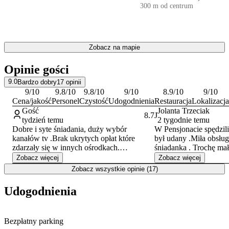
aktywnemu wypoczynkowi dzięki bliskości
szlaków rowerowych
.
300 m od centrum
Warto również zobaczyć Pomnik Morsa, będący jednym z symboli
miasta, a także historyczne bunkry z okresu II wojny światowej.
Doba hotelowa rozpoczyna się o godzinie 16:00 i kończy o 10:00.
Zobacz na mapie
Obsługa posługuje się językiem polskim, angielskim oraz
niemieckim.
Opinie gości
9.0
Bardzo dobry
17
opinii
9
/10
9.8
/10
9.8
/10
9
/10
8.9
/10
9
/10
Cena/jakość
Personel
Czystość
Udogodnienia
Restauracja
Lokalizacja
Gość
Jolanta Trzeciak
8.7
J
tydzień temu
2 tygodnie temu
Dobre i syte śniadania, duży wybór
W Pensjonacie spędzili
kanałów tv .Brak ukrytych opłat które
był udany .Miła obsług
zdarzały się w innych ośrodkach.
śniadanka . Trochę mał
Brak sztućców i talerzyków mimo
balkonu to jedyne cze
Zobacz więcej
Zobacz więcej
dostępnego czajnika i szklanek . Kosz tylko
brakowało.Zawsze pię
Zobacz wszystkie opinie (17)
na środki higieniczne .
całym pensjonacie .
Udogodnienia
Bezpłatny parking