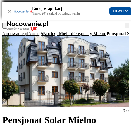
Taniej w aplikacji
×
OTWÓRZ
Nawet 20% zniżki po zalogowaniu
Nocowanie.pl
Noclegi
Noclegi Mielno
Pensjonaty Mielno
Pensjonat S
9.0
Pensjonat Solar Mielno