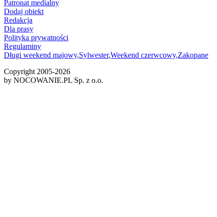
Patronat medialny
Dodaj obiekt
Redakcja
Dla prasy
Polityka prywatności
Regulaminy
Długi weekend majowy
,
Sylwester
,
Weekend czerwcowy
,
Zakopane
Copyright 2005-
2026
by NOCOWANIE.PL Sp. z o.o.