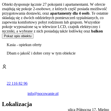
Obiekt dysponuje łącznie 27 pokojami i apartamentami. W ofercie
znajdują się pokoje 2-osobowe, z których część posiada możliwość
przygotowania dostawki, oraz
apartamenty dla 4 osób
. Te ostatnie
składają się z dwóch oddzielnych pomieszczeń sypialnianych, co
zapewnia komfortowy pobyt rodzinom lub grupom. Wszystkie
pokoje wyposażone są w telewizor LCD, czajnik elektryczny i
ręczniki, a wybrane z nich posiadają także lodówkę oraz
balkon
lub taras
.
Pokaż opis obiektu
Na terenie obiektu funkcjonuje bar z kawiarnią. Goście mogą
Kasia - opiekun oferty
również korzystać ze słonecznego tarasu.
Dbam o jakość i dobre ceny w tym obiekcie
Do dyspozycji gości oddano duży, zielony ogród, który stanowi
przestrzeń do rekreacji i odpoczynku na świeżym powietrzu. Z
myślą o najmłodszych przygotowano w nim
plac zabaw
. Obiekt
zapewnia również
bezpłatne miejsca parkingowe
na własnym
terenie. Dostęp do internetu Wi-Fi jest zapewniony w częściach
wspólnych pensjonatu.
22 116 82 96
Pensjonat położony jest w spokojnej części kurortu, co pozwala na
komfortowy wypoczynek z dala od zgiełku centrum.
info@nocowanie.pl
W najbliższym otoczeniu obiektu znajdują się liczne atrakcje. W
Lokalizacja
odległości krótkiego spaceru goście znajdą
Promenadę w Mielnie
oraz szeroką, piaszczystą plażę. Okolica sprzyja również
ulica Północna 17, Mielno