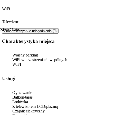
WiFi
Telewizor
24 sie
24 sie
25 sie
25 sie
Zobacz wszystkie udogodnienia (9)
Charakterystyka miejsca
Własny parking
WiFi w przestrzeniach wspólnych
WIFI
Usługi
Ogrzewanie
Balkon/taras
Lodówka
Z telewizorem LCD/plazmą
Czajnik elektryczny