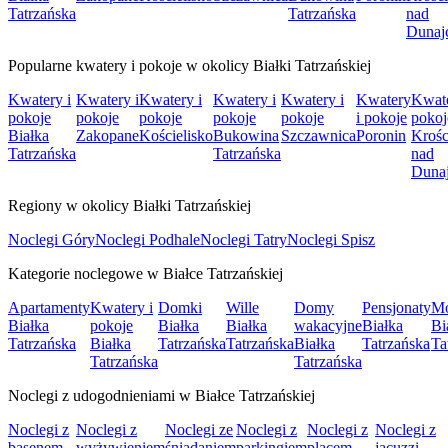
Tatrzańska
Tatrzańska
nad
Dunaj
Popularne kwatery i pokoje w okolicy Białki Tatrzańskiej
Kwatery i
Kwatery i
Kwatery i
Kwatery i
Kwatery i
Kwatery
Kwate
pokoje
pokoje
pokoje
pokoje
pokoje
i pokoje
pokoj
Białka
Zakopane
Kościelisko
Bukowina
Szczawnica
Poronin
Krośc
Tatrzańska
Tatrzańska
nad
Duna
Regiony w okolicy Białki Tatrzańskiej
Noclegi Góry
Noclegi Podhale
Noclegi Tatry
Noclegi Spisz
Kategorie noclegowe w Białce Tatrzańskiej
Apartamenty
Kwatery i
Domki
Wille
Domy
Pensjonaty
Mo
Białka
pokoje
Białka
Białka
wakacyjne
Białka
Bi
Tatrzańska
Białka
Tatrzańska
Tatrzańska
Białka
Tatrzańska
Ta
Tatrzańska
Tatrzańska
Noclegi z udogodnieniami w Białce Tatrzańskiej
Noclegi z
Noclegi z
Noclegi ze
Noclegi z
Noclegi z
Noclegi z
basenem
wyżywieniem
śniadaniem
parkingiem
placem
jacuzzi