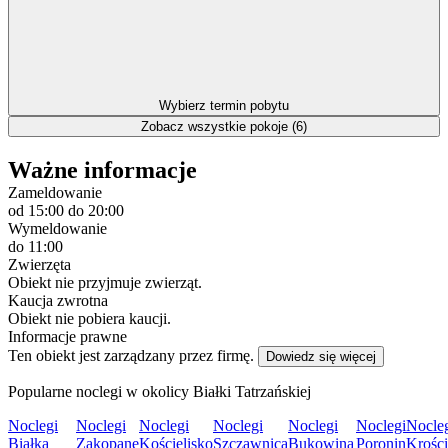
Wybierz termin pobytu
Zobacz wszystkie pokoje (6)
Ważne informacje
Zameldowanie
od 15:00
do 20:00
Wymeldowanie
do 11:00
Zwierzęta
Obiekt nie przyjmuje zwierząt.
Kaucja zwrotna
Obiekt nie pobiera kaucji.
Informacje prawne
Ten obiekt jest zarządzany przez firmę.
Dowiedz się więcej
Popularne noclegi w okolicy Białki Tatrzańskiej
Noclegi
Noclegi
Noclegi
Noclegi
Noclegi
Noclegi
Nocle
Białka
Zakopane
Kościelisko
Szczawnica
Bukowina
Poronin
Krośc