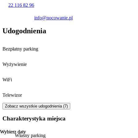
Terma Bania
, łączący w sobie park wodny i strefę relaksu.
22 116 82 96
Miłośnicy przyrody mogą wybrać się do pobliskiego rezerwatu
przyrody Przełom Białki, a dodatkową rozrywkę w sezonie
info@nocowanie.pl
zimowym zapewnia lodowisko Białka Lodowiska.
Udogodnienia
Bezpłatny parking
Wyżywienie
WiFi
Telewizor
Zobacz wszystkie udogodnienia (7)
Charakterystyka miejsca
Wybierz daty
Wybierz daty
Własny parking