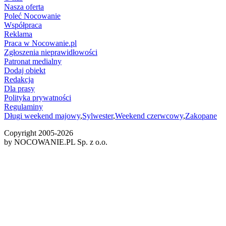
Nasza oferta
Poleć Nocowanie
Współpraca
Reklama
Praca w Nocowanie.pl
Zgłoszenia nieprawidłowości
Patronat medialny
Dodaj obiekt
Redakcja
Dla prasy
Polityka prywatności
Regulaminy
Długi weekend majowy
,
Sylwester
,
Weekend czerwcowy
,
Zakopane
Copyright 2005-
2026
by NOCOWANIE.PL Sp. z o.o.