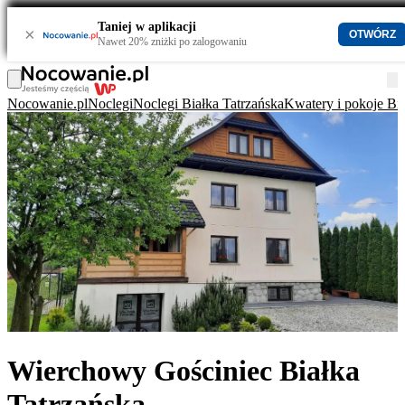
Taniej w aplikacji
×
OTWÓRZ
Nawet 20% zniżki po zalogowaniu
Nocowanie.pl
Noclegi
Noclegi Białka Tatrzańska
Kwatery i pokoje Bia
Wierchowy Gościniec Białka
Tatrzańska