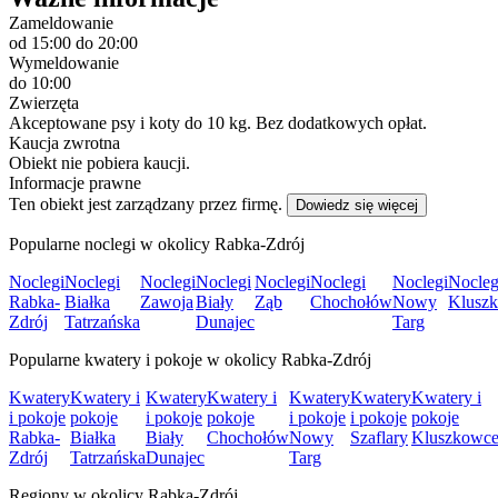
Zameldowanie
od 15:00
do 20:00
Wymeldowanie
do 10:00
Zwierzęta
Akceptowane psy i koty do 10 kg. Bez dodatkowych opłat.
Kaucja zwrotna
Obiekt nie pobiera kaucji.
Informacje prawne
Ten obiekt jest zarządzany przez firmę.
Dowiedz się więcej
Popularne noclegi w okolicy Rabka-Zdrój
Noclegi
Noclegi
Noclegi
Noclegi
Noclegi
Noclegi
Noclegi
Nocleg
Rabka-
Białka
Zawoja
Biały
Ząb
Chochołów
Nowy
Klusz
Zdrój
Tatrzańska
Dunajec
Targ
Popularne kwatery i pokoje w okolicy Rabka-Zdrój
Kwatery
Kwatery i
Kwatery
Kwatery i
Kwatery
Kwatery
Kwatery i
i pokoje
pokoje
i pokoje
pokoje
i pokoje
i pokoje
pokoje
Rabka-
Białka
Biały
Chochołów
Nowy
Szaflary
Kluszkowc
Zdrój
Tatrzańska
Dunajec
Targ
Regiony w okolicy Rabka-Zdrój