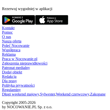
Rezerwuj wygodniej w aplikacji
Kontakt
Pomoc
O nas
Nasza oferta
Poleć Nocowanie
Współpraca
Reklama
Praca w Nocowanie.pl
Zgłoszenia nieprawidłowości
Patronat medialny
Dodaj obiekt
Redakcja
Dla prasy
Polityka prywatności
Regulaminy
Długi weekend majowy
,
Sylwester
,
Weekend czerwcowy
,
Zakopane
Copyright 2005-
2026
by NOCOWANIE.PL Sp. z o.o.