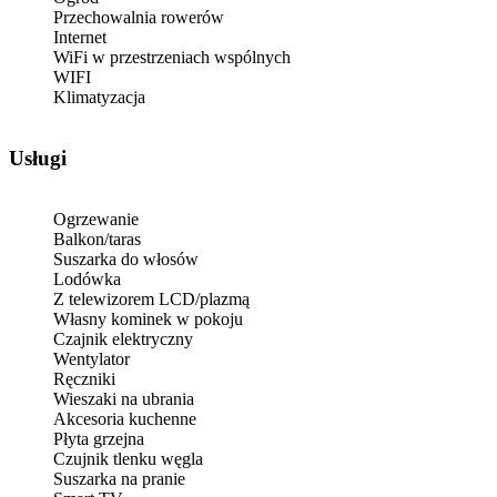
Przechowalnia rowerów
Internet
WiFi w przestrzeniach wspólnych
WIFI
Klimatyzacja
Usługi
Ogrzewanie
Balkon/taras
Suszarka do włosów
Lodówka
Z telewizorem LCD/plazmą
Własny kominek w pokoju
Czajnik elektryczny
Wentylator
Ręczniki
Wieszaki na ubrania
Akcesoria kuchenne
Płyta grzejna
Czujnik tlenku węgla
Suszarka na pranie