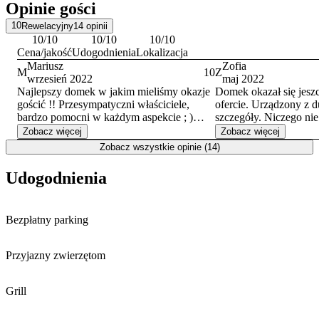
Opinie gości
kończy o 10:00 w dniu wyjazdu. Obiekt akceptuje płatności
gotówką oraz przelewem bankowym.
10
Rewelacyjny
14
opinii
10
/10
10
/10
10
/10
Cena/jakość
Udogodnienia
Lokalizacja
Mariusz
Zofia
M
10
Z
wrzesień 2022
maj 2022
Najlepszy domek w jakim mieliśmy okazje
Domek okazał się jesz
gościć !! Przesympatyczni właściciele,
ofercie. Urządzony z d
bardzo pomocni w każdym aspekcie ; )
szczegóły. Niczego ni
domek jedyny w swoim rodzaju, czuć że
zapiera dech. Wkoło ci
Zobacz więcej
Zobacz więcej
ma on swoją dusze i klimat. Cudowne
Naprawdę można się o
Zobacz wszystkie opinie (14)
zależało. Hamaki, leżak
miejsce, będziemy tam często wracać ! 😊
dopełniły całości. Ora
Udogodnienia
sympatyczny gospodar
mamy nadzieje wrócić
Bezpłatny parking
Przyjazny zwierzętom
Grill