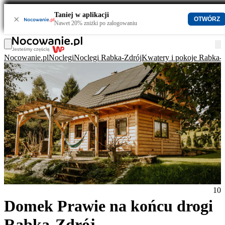
Taniej w aplikacji
×
OTWÓRZ
Nawet 20% zniżki po zalogowaniu
Nocowanie.pl
Noclegi
Noclegi Rabka-Zdrój
Kwatery i pokoje Rabka-
10
Domek Prawie na końcu drogi
Rabka-Zdrój