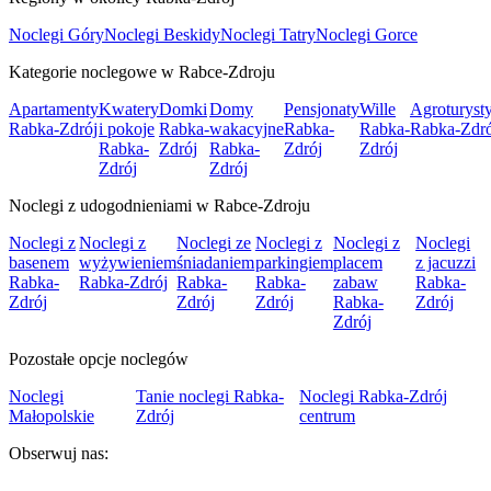
Noclegi Góry
Noclegi Beskidy
Noclegi Tatry
Noclegi Gorce
Kategorie noclegowe w Rabce-Zdroju
Apartamenty
Kwatery
Domki
Domy
Pensjonaty
Wille
Agroturyst
Rabka-Zdrój
i pokoje
Rabka-
wakacyjne
Rabka-
Rabka-
Rabka-Zdró
Rabka-
Zdrój
Rabka-
Zdrój
Zdrój
Zdrój
Zdrój
Noclegi z udogodnieniami w Rabce-Zdroju
Noclegi z
Noclegi z
Noclegi ze
Noclegi z
Noclegi z
Noclegi
basenem
wyżywieniem
śniadaniem
parkingiem
placem
z jacuzzi
Rabka-
Rabka-Zdrój
Rabka-
Rabka-
zabaw
Rabka-
Zdrój
Zdrój
Zdrój
Rabka-
Zdrój
Zdrój
Pozostałe opcje noclegów
Noclegi
Tanie noclegi Rabka-
Noclegi Rabka-Zdrój
Małopolskie
Zdrój
centrum
Obserwuj nas: