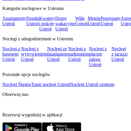
Kategorie noclegowe w Ustroniu
Apartamenty
Domki
Kwatery
Domy
Wille
Motele
Pensjonaty
Agrot
Ustroń
Ustroń
i pokoje
wakacyjne
Ustroń
Ustroń
Ustroń
Ustr
Ustroń
Ustroń
Noclegi z udogodnieniami w Ustroniu
Noclegi z
Noclegi z
Noclegi ze
Noclegi z
Noclegi z
Noclegi
basenem
wyżywieniem
śniadaniem
parkingiem
placem
z jacuzzi
Ustroń
Ustroń
Ustroń
Ustroń
zabaw
Ustroń
Ustroń
Pozostałe opcje noclegów
Noclegi Śląskie
Tanie noclegi Ustroń
Noclegi Ustroń centrum
Obserwuj nas:
Rezerwuj wygodniej w aplikacji