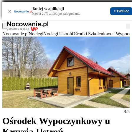
Taniej w aplikacji
×
OTWÓRZ
Nawet 20% zniżki po zalogowaniu
Nocowanie.pl
Noclegi
Noclegi Ustroń
Ośrodki Szkoleniowe i Wypoc
9.5
Ośrodek Wypoczynkowy u
Krzysia Ustroń