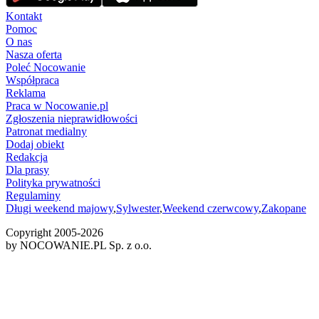
Kontakt
Pomoc
O nas
Nasza oferta
Poleć Nocowanie
Współpraca
Reklama
Praca w Nocowanie.pl
Zgłoszenia nieprawidłowości
Patronat medialny
Dodaj obiekt
Redakcja
Dla prasy
Polityka prywatności
Regulaminy
Długi weekend majowy
,
Sylwester
,
Weekend czerwcowy
,
Zakopane
Copyright 2005-
2026
by NOCOWANIE.PL Sp. z o.o.