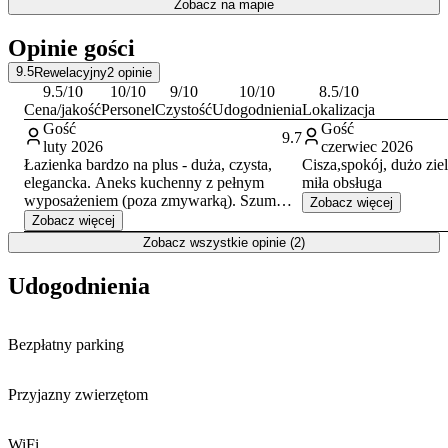
Zobacz na mapie
prowadzący na Górę Równicę, z której roztaczają się widoki na
Beskidy.
Opinie gości
Doba hotelowa rozpoczyna się o godzinie 15:00 i trwa do 11:00
9.5
Rewelacyjny
2
opinie
dnia następnego. Na miejscu akceptowana jest płatność gotówką.
9.5
/10
10
/10
9
/10
10
/10
8.5
/10
Cena/jakość
Personel
Czystość
Udogodnienia
Lokalizacja
Gość
Gość
9.7
luty 2026
czerwiec 2026
Łazienka bardzo na plus - duża, czysta,
Cisza,spokój, dużo ziel
elegancka. Aneks kuchenny z pełnym
miła obsługa
wyposażeniem (poza zmywarką). Szum
Zobacz więcej
strumienia przepływającego zaraz obok.
Zobacz więcej
Bardzo miła obsługa. Bliskość stoku
Zobacz wszystkie opinie (2)
narciarskiego.
Brak ręczników w cenie. Dojazd do samej
Udogodnienia
posesji może być stresujący dla świeżych
kierowców (mostek z płyt betonowych).
Bezpłatny parking
Przyjazny zwierzętom
WiFi