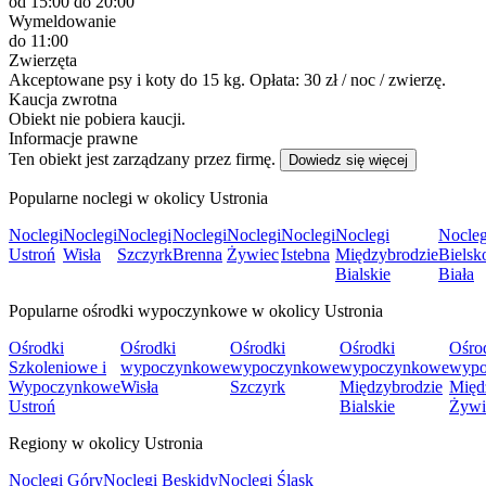
od 15:00
do 20:00
Wymeldowanie
do 11:00
Zwierzęta
Akceptowane psy i koty do 15 kg. Opłata: 30 zł / noc / zwierzę.
Kaucja zwrotna
Obiekt nie pobiera kaucji.
Informacje prawne
Ten obiekt jest zarządzany przez firmę.
Dowiedz się więcej
Popularne noclegi w okolicy Ustronia
Noclegi
Noclegi
Noclegi
Noclegi
Noclegi
Noclegi
Noclegi
Nocleg
Ustroń
Wisła
Szczyrk
Brenna
Żywiec
Istebna
Międzybrodzie
Bielsk
Bialskie
Biała
Popularne ośrodki wypoczynkowe w okolicy Ustronia
Ośrodki
Ośrodki
Ośrodki
Ośrodki
Ośro
Szkoleniowe i
wypoczynkowe
wypoczynkowe
wypoczynkowe
wypo
Wypoczynkowe
Wisła
Szczyrk
Międzybrodzie
Międ
Ustroń
Bialskie
Żywi
Regiony w okolicy Ustronia
Noclegi Góry
Noclegi Beskidy
Noclegi Śląsk