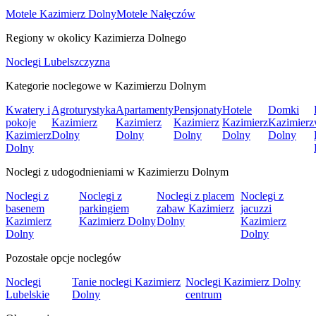
Motele Kazimierz Dolny
Motele Nałęczów
Regiony w okolicy Kazimierza Dolnego
Noclegi Lubelszczyzna
Kategorie noclegowe w Kazimierzu Dolnym
Kwatery i
Agroturystyka
Apartamenty
Pensjonaty
Hotele
Domki
pokoje
Kazimierz
Kazimierz
Kazimierz
Kazimierz
Kazimierz
Kazimierz
Dolny
Dolny
Dolny
Dolny
Dolny
Dolny
Noclegi z udogodnieniami w Kazimierzu Dolnym
Noclegi z
Noclegi z
Noclegi z placem
Noclegi z
basenem
parkingiem
zabaw Kazimierz
jacuzzi
Kazimierz
Kazimierz Dolny
Dolny
Kazimierz
Dolny
Dolny
Pozostałe opcje noclegów
Noclegi
Tanie noclegi Kazimierz
Noclegi Kazimierz Dolny
Lubelskie
Dolny
centrum