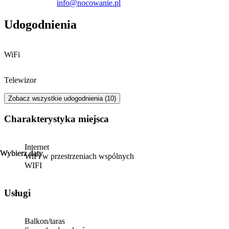
info@nocowanie.pl
Udogodnienia
WiFi
Telewizor
Zobacz wszystkie udogodnienia (10)
Charakterystyka miejsca
Internet
Wybierz daty
Wybierz daty
WiFi w przestrzeniach wspólnych
WIFI
Usługi
Balkon/taras