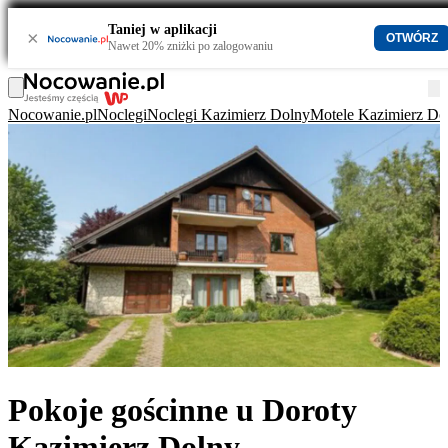
Taniej w aplikacji
×
OTWÓRZ
Nawet 20% zniżki po zalogowaniu
Nocowanie.pl
Noclegi
Noclegi Kazimierz Dolny
Motele Kazimierz Do
Pokoje gościnne u Doroty
Kazimierz Dolny