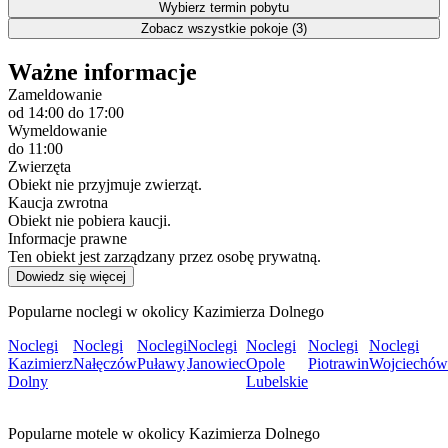
Wybierz termin pobytu
Zobacz wszystkie pokoje (3)
Ważne informacje
Zameldowanie
od 14:00
do 17:00
Wymeldowanie
do 11:00
Zwierzęta
Obiekt nie przyjmuje zwierząt.
Kaucja zwrotna
Obiekt nie pobiera kaucji.
Informacje prawne
Ten obiekt jest zarządzany przez osobę prywatną.
Dowiedz się więcej
Popularne noclegi w okolicy Kazimierza Dolnego
Noclegi
Noclegi
Noclegi
Noclegi
Noclegi
Noclegi
Noclegi
Kazimierz
Nałęczów
Puławy
Janowiec
Opole
Piotrawin
Wojciechów
Dolny
Lubelskie
Popularne motele w okolicy Kazimierza Dolnego