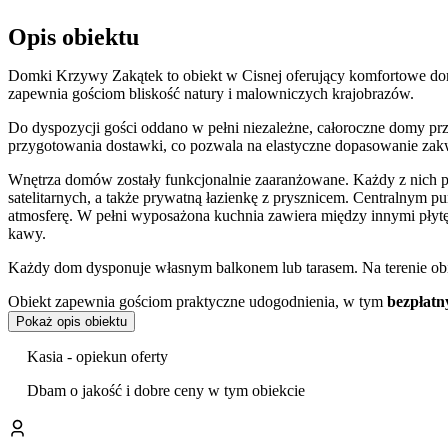
Opis obiektu
Domki Krzywy Zakątek to obiekt w Cisnej oferujący komfortowe dom
zapewnia gościom bliskość natury i malowniczych krajobrazów.
Do dyspozycji gości oddano w pełni niezależne, całoroczne domy prz
przygotowania dostawki, co pozwala na elastyczne dopasowanie zak
Wnętrza domów zostały funkcjonalnie zaaranżowane. Każdy z nich p
satelitarnych, a także prywatną łazienkę z prysznicem. Centralnym 
atmosferę. W pełni wyposażona kuchnia zawiera między innymi pły
kawy.
Każdy dom dysponuje własnym balkonem lub tarasem. Na terenie o
Obiekt zapewnia gościom praktyczne udogodnienia, w tym
bezpłatn
wyposażeniu znajduje się także pralka, suszarka do włosów, deska 
Pokaż opis obiektu
wypoczynek z pracą przygotowano wydzielone miejsce do pracy z l
Kasia - opiekun oferty
Goście bardzo wysoko oceniają standard obiektu, a w szczególności je
Dbam o jakość i dobre ceny w tym obiekcie
Lokalizacja w Cisnej stanowi doskonałą bazę wypadową do odkrywan
Wetlińska, a w pobliżu przebiegają liczne szlaki turystyczne. Do naj
Leśna
, Rezerwat przyrody Sine Wiry oraz Leśny Zwierzyniec, który 