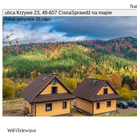
Nat
ulica Krzywe
23
,
48-607
Cisna
Sprawdź na mapie
Pokaż wszystkie
26 zdjęć
WiFi
Telewizor