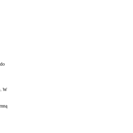
 do
e. W
 mną