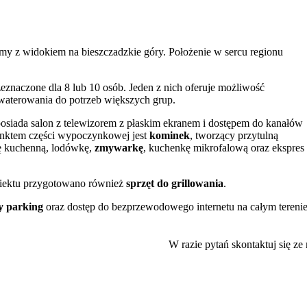
y z widokiem na bieszczadzkie góry. Położenie w sercu regionu
eznaczone dla 8 lub 10 osób. Jeden z nich oferuje możliwość
waterowania do potrzeb większych grup.
osiada salon z telewizorem z płaskim ekranem i dostępem do kanałów
punktem części wypoczynkowej jest
kominek
, tworzący przytulną
tę kuchenną, lodówkę,
zmywarkę
, kuchenkę mikrofalową oraz ekspres
biektu przygotowano również
sprzęt do grillowania
.
y parking
oraz dostęp do bezprzewodowego internetu na całym tereni
do prasowania oraz ogrzewanie podłogowe. Dla osób planujących łączyć
aptopem.
W razie pytań skontaktuj się ze
go lokalizację, obsługę oraz stosunek jakości do ceny.
ia uroków Bieszczadów. W odległości 17 km znajduje się Połonina
ważniejszych atrakcji regionu należy również
Bieszczadzka Kolejka
może być ciekawą propozycją dla rodzin z dziećmi.