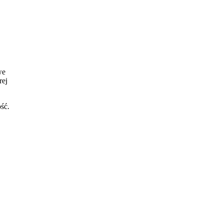
we
rej
ść.
da,