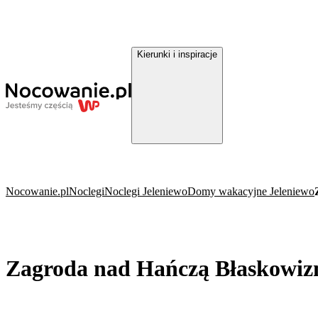
Kierunki i inspiracje
Nocowanie.pl
Noclegi
Noclegi Jeleniewo
Domy wakacyjne Jeleniewo
Zagroda nad Hańczą Błaskowiz