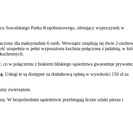
rcu Suwalskiego Parku Krajobrazowego, oferujący wypoczynek w
naczony dla maksymalnie 6 osób. Wewnątrz znajdują się dwie 2-osobo
łość uzupełnia w pełni wyposażona kuchnia połączona z jadalnią, w któ
 kuchennych.
, co w połączeniu z brakiem bliskiego sąsiedztwa gwarantuje prywatno
wą
. Usługi te są dostępne za dodatkową opłatą w wysokości 150 zł za
jazny zwierzętom.
 W bezpośrednim sąsiedztwie przebiegają liczne szlaki piesze i
d najgłębsze w Polsce
jezioro Hańcza
, zobaczyć słynne mosty w
sztorem Kamedułów. Okoliczne rzeki, takie jak Czarna Hańcza i Rospu