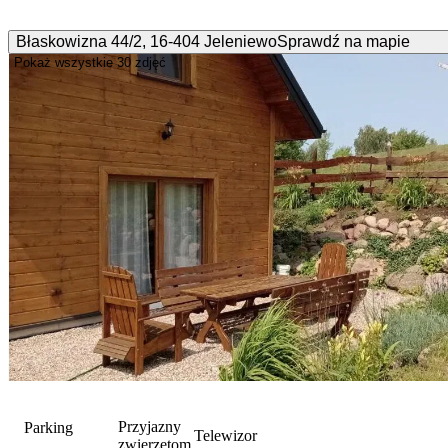
Błaskowizna
44/2
,
16-404
Jeleniewo
Sprawdź na mapie
Pokaż wszystkie
30 zdjęć
Przyjazny
Parking
Telewizor
zwierzętom