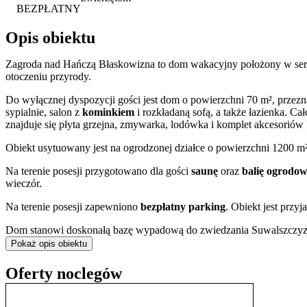
BEZPŁATNY
Opis obiektu
Zagroda nad Hańczą Błaskowizna to dom wakacyjny położony w se
otoczeniu przyrody.
Do wyłącznej dyspozycji gości jest dom o powierzchni 70 m², przez
sypialnie, salon z
kominkiem
i rozkładaną sofą, a także łazienka. Ca
znajduje się płyta grzejna, zmywarka, lodówka i komplet akcesoriów
Obiekt usytuowany jest na ogrodzonej działce o powierzchni 1200 m²
Na terenie posesji przygotowano dla gości
saunę
oraz
balię ogrodo
wieczór.
Na terenie posesji zapewniono
bezpłatny parking
. Obiekt jest przy
Dom stanowi doskonałą bazę wypadową do zwiedzania Suwalszczyzny.
rowerowe Suwalskiego Parku Krajobrazowego. Warto wybrać się na
Pokaż opis obiektu
Stańczykach czy odwiedzić pobliski Wigierski Park Narodowy z Kla
stwarzają idealne warunki do organizacji
spływów kajakowych
.
Oferty noclegów