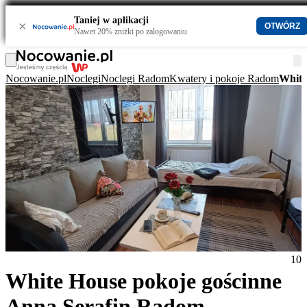
Taniej w aplikacji
×
OTWÓRZ
Nawet 20% zniżki po zalogowaniu
Nocowanie.pl
Noclegi
Noclegi Radom
Kwatery i pokoje Radom
White
10
White House pokoje gościnne
Anna Serafin Radom