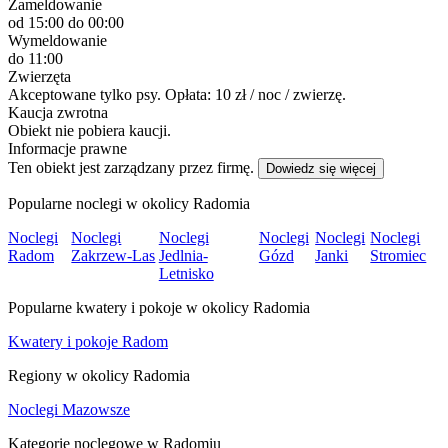
Zameldowanie
od 15:00
do 00:00
Wymeldowanie
do 11:00
Zwierzęta
Akceptowane tylko psy. Opłata: 10 zł / noc / zwierzę.
Kaucja zwrotna
Obiekt nie pobiera kaucji.
Informacje prawne
Ten obiekt jest zarządzany przez firmę.
Dowiedz się więcej
Popularne noclegi w okolicy Radomia
Noclegi
Noclegi
Noclegi
Noclegi
Noclegi
Noclegi
Radom
Zakrzew-Las
Jedlnia-
Gózd
Janki
Stromiec
Letnisko
Popularne kwatery i pokoje w okolicy Radomia
Kwatery i pokoje Radom
Regiony w okolicy Radomia
Noclegi Mazowsze
Kategorie noclegowe w Radomiu