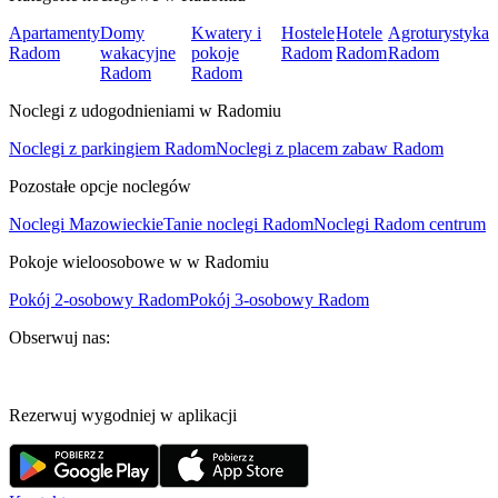
Apartamenty
Domy
Kwatery i
Hostele
Hotele
Agroturystyka
Radom
wakacyjne
pokoje
Radom
Radom
Radom
Radom
Radom
Noclegi z udogodnieniami w Radomiu
Noclegi z parkingiem Radom
Noclegi z placem zabaw Radom
Pozostałe opcje noclegów
Noclegi Mazowieckie
Tanie noclegi Radom
Noclegi Radom centrum
Pokoje wieloosobowe w w Radomiu
Pokój 2-osobowy Radom
Pokój 3-osobowy Radom
Obserwuj nas:
Rezerwuj wygodniej w aplikacji