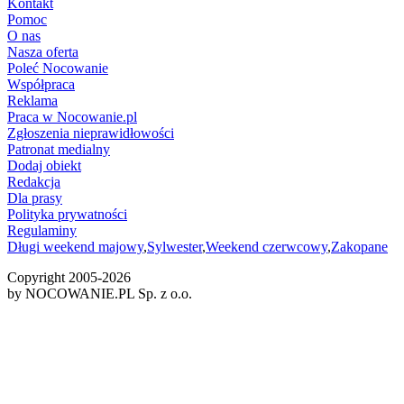
Kontakt
Pomoc
O nas
Nasza oferta
Poleć Nocowanie
Współpraca
Reklama
Praca w Nocowanie.pl
Zgłoszenia nieprawidłowości
Patronat medialny
Dodaj obiekt
Redakcja
Dla prasy
Polityka prywatności
Regulaminy
Długi weekend majowy
,
Sylwester
,
Weekend czerwcowy
,
Zakopane
Copyright 2005-
2026
by NOCOWANIE.PL Sp. z o.o.