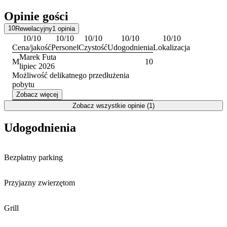
kończy o 11:00 w dniu wyjazdu. Na miejscu akceptowane są
Opinie gości
płatności kartą oraz gotówką.
10
Rewelacyjny
1
opinia
10
/10
10
/10
10
/10
10
/10
10
/10
Cena/jakość
Personel
Czystość
Udogodnienia
Lokalizacja
Marek Futa
M
10
lipiec 2026
Możliwość delikatnego przedłużenia
pobytu
Zobacz więcej
Zobacz wszystkie opinie (1)
Udogodnienia
Bezpłatny parking
Przyjazny zwierzętom
Grill