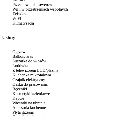
Przechowalnia rowerów
WiFi w przestrzeniach wspólnych
Żelazko
WIFI
Klimatyzacja
Usługi
Ogrzewanie
Balkon/taras
Suszarka do włosów
Lodówka
Z telewizorem LCD/plazmą
Kuchenka mikrofalowa
Czajnik elektryczny
Deska do prasowania
Ręczniki
Kosmetyki łazienkowe
Kapcie
Wieszaki na ubrania
Akcesoria kuchenne
Płyta grzejna