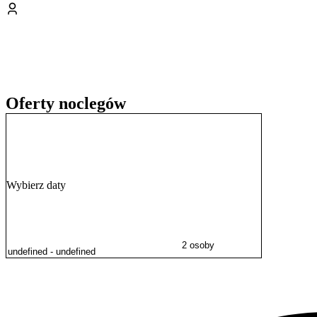
Zameldowanie możliwe jest w godzinach od 14:00 do 22:00, a wymeld
gotówką, a rezerwacja jest potwierdzana po wpłacie 15% zaliczki. Pe
Oferty noclegów
Wybierz daty
2 osoby