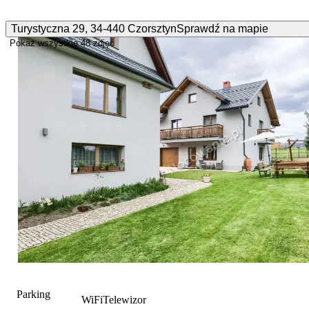
Turystyczna
29
,
34-440
Czorsztyn
Sprawdź na mapie
Pokaż wszystkie
48 zdjęć
Parking
WiFi
Telewizor