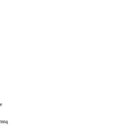
ne
 mną
i
z