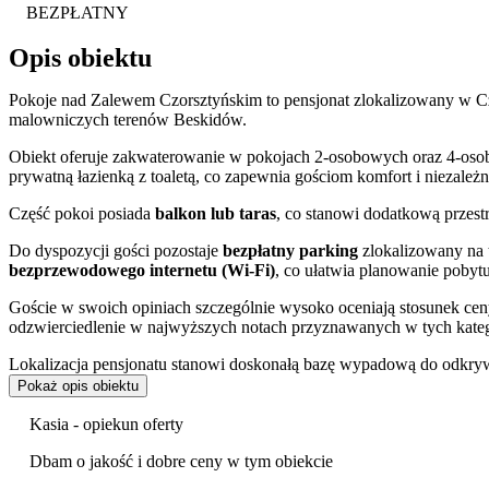
BEZPŁATNY
Opis obiektu
Pokoje nad Zalewem Czorsztyńskim to pensjonat zlokalizowany w Czo
malowniczych terenów Beskidów.
Obiekt oferuje zakwaterowanie w pokojach 2-osobowych oraz 4-oso
prywatną łazienką z toaletą, co zapewnia gościom komfort i niezależ
Część pokoi posiada
balkon lub taras
, co stanowi dodatkową przes
Do dyspozycji gości pozostaje
bezpłatny parking
zlokalizowany na t
bezprzewodowego internetu (Wi-Fi)
, co ułatwia planowanie pobyt
Goście w swoich opiniach szczególnie wysoko oceniają stosunek cen
odzwierciedlenie w najwyższych notach przyznawanych w tych kateg
Lokalizacja pensjonatu stanowi doskonałą bazę wypadową do odkrywa
ruiny
Zamku w Czorsztynie
, górujące nad taflą jeziora. Okolica 
Pokaż opis obiektu
rowerowej dzięki przebiegającej w pobliżu trasie Velo Czorsztyn.
Kasia - opiekun oferty
Bliskość Pienińskiego Parku Narodowego zachęca do pieszych wędrów
Pienin, której można doświadczyć w okolicy, jest tradycyjny
Spływ 
Dbam o jakość i dobre ceny w tym obiekcie
przyrodą.