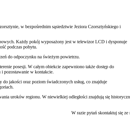
rsztynie, w bezpośrednim sąsiedztwie Jeziora Czorsztyńskiego i
bowych. Każdy pokój wyposażony jest w telewizor LCD i dysponuje
ność podczas pobytu.
trzeń do odpoczynku na świeżym powietrzu.
erenie posesji. W całym obiekcie zapewniono także dostęp do
u i pozostawanie w kontakcie.
y do jakości oraz poziom świadczonych usług, co znajduje
oriach.
nia uroków regionu. W niewielkiej odległości znajdują się historycz
sprzyja również aktywnościom na świeżym powietrzu, w tym turystyce
W razie pytań skontaktuj się ze
ek po licznych szlakach turystycznych. Jedną z największych atrakcj
przełomem Dunajca
, oferujący niezapomniane widoki i bliski kontakt 