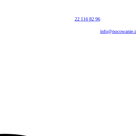
owanie należy zrealizować do godziny 11:00. Obiekt akceptuje płatn
rsonel posługuje się językiem polskim.
22 116 82 96
info@nocowanie.p