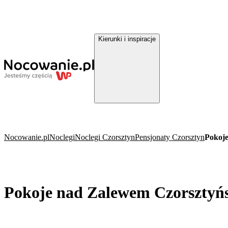
Kierunki i inspiracje
Nocowanie.pl
Noclegi
Noclegi Czorsztyn
Pensjonaty Czorsztyn
Pokoje
Pokoje nad Zalewem Czorsztyń