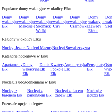
Juchy
Wielki
Popularne domy wakacyjne w okolicy Ełku
Domy
Domy
Domy
Domy
Domy
Domy
Do
wakacyjne
wakacyjne
wakacyjne
wakacyjne
wakacyjne
wakacyjne
wak
Ełk
Makosieje
Skomack
Cisy
Czarnówka
Zawady
Szel
Wielki
Ełckie
Regiony w okolicy Ełku
Noclegi Jeziora
Noclegi Mazury
Noclegi Suwalszczyzna
Kategorie noclegowe w Ełku
Apartamenty
Domy
Domki
Kwatery
Agroturystyka
Pensjonaty
Ośro
Ełk
wakacyjne
Ełk
i pokoje
Ełk
Ełk
wyp
Ełk
Ełk
Ełk
Noclegi z udogodnieniami w Ełku
Noclegi z
Noclegi z
Noclegi z placem
Noclegi z
basenem Ełk
parkingiem Ełk
zabaw Ełk
jacuzzi Ełk
Pozostałe opcje noclegów