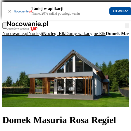
Taniej w aplikacji
×
OTWÓRZ
Nawet 20% zniżki po zalogowaniu
Nocowanie.pl
Noclegi
Noclegi Ełk
Domy wakacyjne Ełk
Domek Masur
Domek Masuria Rosa Regiel