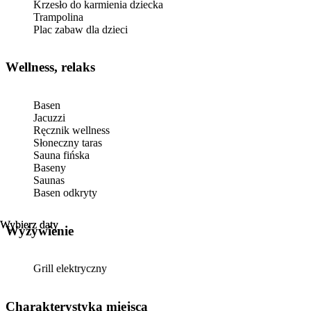
Krzesło do karmienia dziecka
Trampolina
Plac zabaw dla dzieci
Wellness, relaks
Basen
Jacuzzi
Ręcznik wellness
Słoneczny taras
Sauna fińska
Baseny
Saunas
Basen odkryty
Wybierz daty
Wybierz daty
Wyżywienie
Grill elektryczny
Charakterystyka miejsca