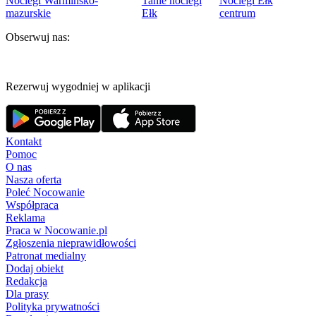
Noclegi Warmińsko-
Tanie noclegi
Noclegi Ełk
mazurskie
Ełk
centrum
Obserwuj nas:
Rezerwuj wygodniej w aplikacji
Kontakt
Pomoc
O nas
Nasza oferta
Poleć Nocowanie
Współpraca
Reklama
Praca w Nocowanie.pl
Zgłoszenia nieprawidłowości
Patronat medialny
Dodaj obiekt
Redakcja
Dla prasy
Polityka prywatności