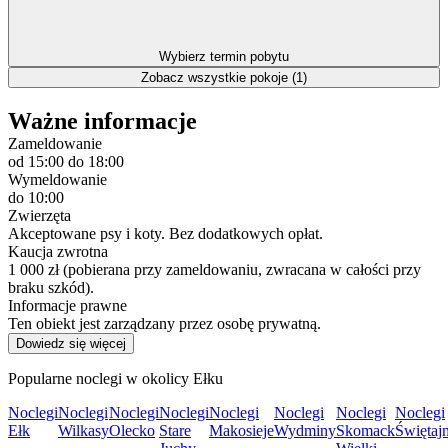
Wybierz termin pobytu
Zobacz wszystkie pokoje (1)
Ważne informacje
Zameldowanie
od 15:00
do 18:00
Wymeldowanie
do 10:00
Zwierzęta
Akceptowane psy i koty. Bez dodatkowych opłat.
Kaucja zwrotna
1 000 zł (pobierana przy zameldowaniu, zwracana w całości przy
braku szkód).
Informacje prawne
Ten obiekt jest zarządzany przez osobę prywatną.
Dowiedz się więcej
Popularne noclegi w okolicy Ełku
Noclegi
Noclegi
Noclegi
Noclegi
Noclegi
Noclegi
Noclegi
Noclegi
Ełk
Wilkasy
Olecko
Stare
Makosieje
Wydminy
Skomack
Świętaj