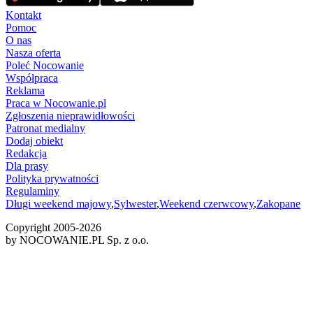
Kontakt
Pomoc
O nas
Nasza oferta
Poleć Nocowanie
Współpraca
Reklama
Praca w Nocowanie.pl
Zgłoszenia nieprawidłowości
Patronat medialny
Dodaj obiekt
Redakcja
Dla prasy
Polityka prywatności
Regulaminy
Długi weekend majowy
,
Sylwester
,
Weekend czerwcowy
,
Zakopane
Copyright 2005-
2026
by NOCOWANIE.PL Sp. z o.o.