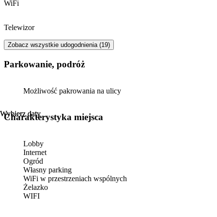
WiFi
Telewizor
Zobacz wszystkie udogodnienia (19)
Parkowanie, podróż
Możliwość pakrowania na ulicy
Wybierz daty
Wybierz daty
Charakterystyka miejsca
Lobby
Internet
Ogród
Własny parking
WiFi w przestrzeniach wspólnych
Żelazko
WIFI