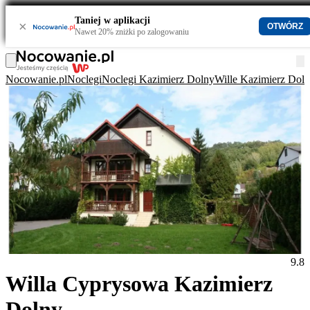
Taniej w aplikacji
×
OTWÓRZ
Nawet 20% zniżki po zalogowaniu
Nocowanie.pl
Noclegi
Noclegi Kazimierz Dolny
Wille Kazimierz Dol
9.8
Willa Cyprysowa Kazimierz
Dolny