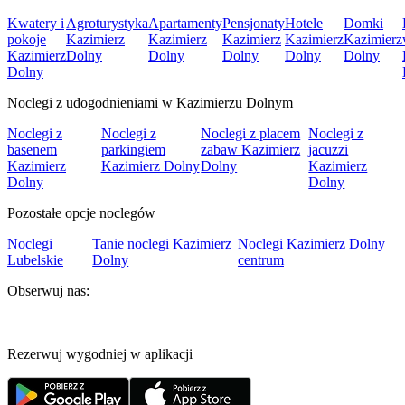
Kwatery i
Agroturystyka
Apartamenty
Pensjonaty
Hotele
Domki
pokoje
Kazimierz
Kazimierz
Kazimierz
Kazimierz
Kazimierz
Kazimierz
Dolny
Dolny
Dolny
Dolny
Dolny
Dolny
Noclegi z udogodnieniami w Kazimierzu Dolnym
Noclegi z
Noclegi z
Noclegi z placem
Noclegi z
basenem
parkingiem
zabaw Kazimierz
jacuzzi
Kazimierz
Kazimierz Dolny
Dolny
Kazimierz
Dolny
Dolny
Pozostałe opcje noclegów
Noclegi
Tanie noclegi Kazimierz
Noclegi Kazimierz Dolny
Lubelskie
Dolny
centrum
Obserwuj nas:
Rezerwuj wygodniej w aplikacji