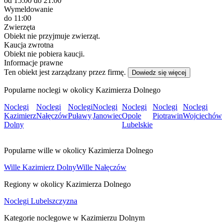
od 15:00
do 21:00
Wymeldowanie
do 11:00
Zwierzęta
Obiekt nie przyjmuje zwierząt.
Kaucja zwrotna
Obiekt nie pobiera kaucji.
Informacje prawne
Ten obiekt jest zarządzany przez firmę.
Dowiedz się więcej
Popularne noclegi w okolicy Kazimierza Dolnego
Noclegi
Noclegi
Noclegi
Noclegi
Noclegi
Noclegi
Noclegi
Kazimierz
Nałęczów
Puławy
Janowiec
Opole
Piotrawin
Wojciechów
Dolny
Lubelskie
Popularne wille w okolicy Kazimierza Dolnego
Wille Kazimierz Dolny
Wille Nałęczów
Regiony w okolicy Kazimierza Dolnego
Noclegi Lubelszczyzna
Kategorie noclegowe w Kazimierzu Dolnym