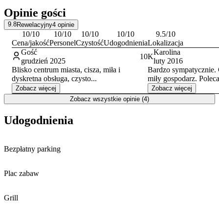
Opinie gości
9.8
Rewelacyjny
4
opinie
10
/10
10
/10
10
/10
10
/10
9.5
/10
Cena/jakość
Personel
Czystość
Udogodnienia
Lokalizacja
Gość
Karolina
10
K
grudzień 2025
luty 2016
Blisko centrum miasta, cisza, miła i
Bardzo sympatycznie. C
dyskretna obsługa, czysto...
miły gospodarz. Polec
Zobacz więcej
Zobacz więcej
Zobacz wszystkie opinie (4)
Udogodnienia
Bezpłatny parking
Plac zabaw
Grill