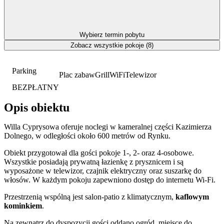
Wybierz termin pobytu
Zobacz wszystkie pokoje (8)
Parking
Plac zabaw
Grill
WiFi
Telewizor
BEZPŁATNY
Opis obiektu
Willa Cyprysowa oferuje noclegi w kameralnej części Kazimierza
Dolnego, w odległości około 600 metrów od Rynku.
Obiekt przygotował dla gości pokoje 1-, 2- oraz 4-osobowe.
Wszystkie posiadają prywatną łazienkę z prysznicem i są
wyposażone w telewizor, czajnik elektryczny oraz suszarkę do
włosów. W każdym pokoju zapewniono dostęp do internetu Wi-Fi.
Przestrzenią wspólną jest salon-patio z klimatycznym,
kaflowym
kominkiem
.
Na zewnątrz do dyspozycji gości oddano ogród, miejsce do