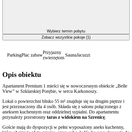
Wybierz termin pobytu
Zobacz wszystkie pokoje (1)
Przyjazny
Parking
Plac zabaw
Sauna
Jacuzzi
zwierzętom
Opis obiektu
Apartament Premium 1 mieści się w nowoczesnym obiekcie „Belle
View” w Szklarskiej Porębie, w sercu Karkonoszy.
Lokal o powierzchni blisko 55 m² znajduje się na drugim piętrze i
jest przeznaczony dla 4 osób. Składa się z salonu połączonego z
aneksem kuchennym oraz oddzielnej sypialni. Do apartamentu
przynależy przestronny
taras z widokiem na Szrenicę
.
Goście mają do dyspozycji w pełni wyposażony aneks kuchenny,