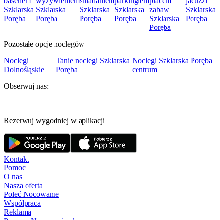
basenem
wyżywieniem
śniadaniem
parkingiem
placem
jacuzzi
Szklarska
Szklarska
Szklarska
Szklarska
zabaw
Szklarska
Poręba
Poręba
Poręba
Poręba
Szklarska
Poręba
Poręba
Pozostałe opcje noclegów
Noclegi
Tanie noclegi Szklarska
Noclegi Szklarska Poręba
Dolnośląskie
Poręba
centrum
Obserwuj nas:
Rezerwuj wygodniej w aplikacji
Kontakt
Pomoc
O nas
Nasza oferta
Poleć Nocowanie
Współpraca
Reklama