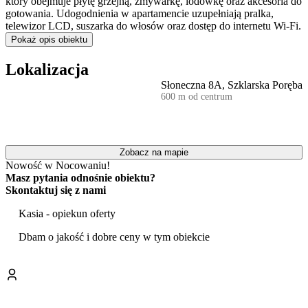
który obejmuje płytę grzejną, zmywarkę, lodówkę oraz akcesoria do
gotowania. Udogodnienia w apartamencie uzupełniają pralka,
telewizor LCD, suszarka do włosów oraz dostęp do internetu Wi-Fi.
Pokaż opis obiektu
Budynek jest w pełni przystosowany do potrzeb gości, oferując
windę
oraz podjazd dla osób z niepełnosprawnościami. Obiekt jest
Lokalizacja
chroniony całodobowo.
Słoneczna 8A, Szklarska Poręba
600 m od centrum
W cenie pobytu zawarty jest dostęp do wewnętrznej
strefy mini
Spa
, w której znajduje się
sauna fińska, jacuzzi oraz tężnia
solankowa
. Dla najmłodszych przygotowano salę zabaw na
parterze, a dla aktywnych – indywidualną, zamykaną przechowalnię
na sprzęt narciarski lub rowery.
Zobacz na mapie
Nowość w Nocowaniu!
Do apartamentu przynależy indywidualne miejsce parkingowe,
Masz pytania odnośnie obiektu?
dostępne po wcześniejszej rezerwacji za dodatkową opłatą w
Skontaktuj się z nami
wysokości
50 zł za dobę
.
Kasia - opiekun oferty
Obiekt jest dogodnie zlokalizowany zaledwie 150 metrów od
głównego deptaka Szklarskiej Poręby. W pobliżu budynku znajduje
Dbam o jakość i dobre ceny w tym obiekcie
się przystanek Ski Busa, co ułatwia dojazd do ośrodka narciarskiego
Szrenica Ski Resort.
W okolicy znajdują się liczne atrakcje turystyczne. Warto odwiedzić
pobliskie Krucze Skały, Wodospad Kamieńczyka czy punkt
widokowy Zakręt Śmierci. Dla rodzin z dziećmi interesującą