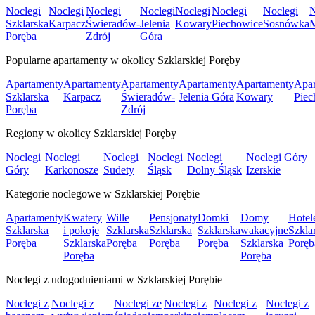
Noclegi
Noclegi
Noclegi
Noclegi
Noclegi
Noclegi
Noclegi
N
Szklarska
Karpacz
Świeradów-
Jelenia
Kowary
Piechowice
Sosnówka
Poręba
Zdrój
Góra
Popularne apartamenty w okolicy Szklarskiej Poręby
Apartamenty
Apartamenty
Apartamenty
Apartamenty
Apartamenty
Apar
Szklarska
Karpacz
Świeradów-
Jelenia Góra
Kowary
Piec
Poręba
Zdrój
Regiony w okolicy Szklarskiej Poręby
Noclegi
Noclegi
Noclegi
Noclegi
Noclegi
Noclegi Góry
Góry
Karkonosze
Sudety
Śląsk
Dolny Śląsk
Izerskie
Kategorie noclegowe w Szklarskiej Porębie
Apartamenty
Kwatery
Wille
Pensjonaty
Domki
Domy
Hotel
Szklarska
i pokoje
Szklarska
Szklarska
Szklarska
wakacyjne
Szkla
Poręba
Szklarska
Poręba
Poręba
Poręba
Szklarska
Poręb
Poręba
Poręba
Noclegi z udogodnieniami w Szklarskiej Porębie
Noclegi z
Noclegi z
Noclegi ze
Noclegi z
Noclegi z
Noclegi z