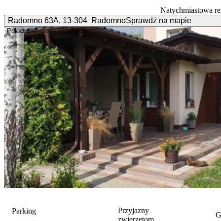
Natychmiastowa re
Radomno
63A
,
13-304
Radomno
Sprawdź na mapie
Pokaż wszystkie
22 zdjęcia
Przyjazny
Parking
G
zwierzętom