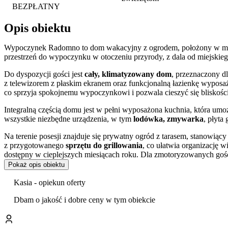
BEZPŁATNY
Opis obiektu
Wypoczynek Radomno to dom wakacyjny z ogrodem, położony w maz
przestrzeń do wypoczynku w otoczeniu przyrody, z dala od miejskieg
Do dyspozycji gości jest
cały, klimatyzowany dom
, przeznaczony d
z telewizorem z płaskim ekranem oraz funkcjonalną łazienkę wyposaż
co sprzyja spokojnemu wypoczynkowi i pozwala cieszyć się bliskości
Integralną częścią domu jest w pełni wyposażona kuchnia, która umo
wszystkie niezbędne urządzenia, w tym
lodówka, zmywarka
, płyta
Na terenie posesji znajduje się prywatny ogród z tarasem, stanowiąc
z przygotowanego
sprzętu do grillowania
, co ułatwia organizację 
dostępny w cieplejszych miesiącach roku. Dla zmotoryzowanych gośc
Pokaż opis obiektu
Obiekt jest przyjazny zwierzętom, dzięki czemu można zaplanować 
Kasia - opiekun oferty
Dom zlokalizowany jest w bezpośrednim sąsiedztwie Jeziora Radomn
wędkarstwa. Malownicza okolica sprzyja również aktywnemu wypoczy
Dbam o jakość i dobre ceny w tym obiekcie
wycieczek rowerowych. W odległości 32 km znajduje się Pojezierze 
regionu.