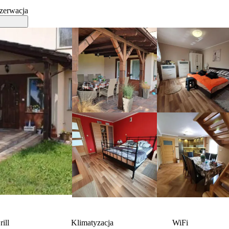
zerwacja
rill
Klimatyzacja
WiFi