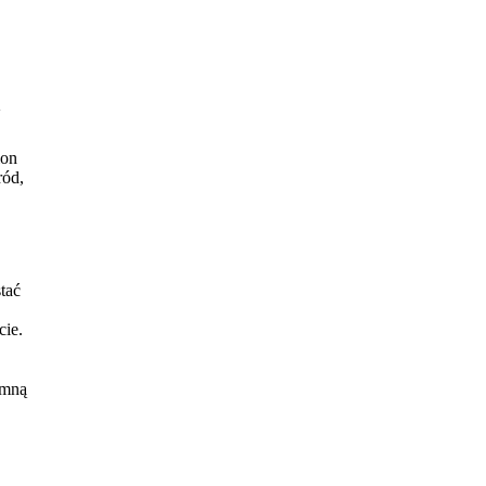
lon
ród,
tać
cie.
 mną
o