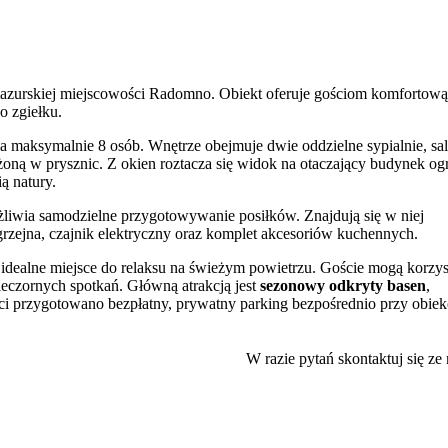
urskiej miejscowości Radomno. Obiekt oferuje gościom komfortową
o zgiełku.
la maksymalnie 8 osób. Wnętrze obejmuje dwie oddzielne sypialnie, sa
oną w prysznic. Z okien roztacza się widok na otaczający budynek og
ą natury.
żliwia samodzielne przygotowywanie posiłków. Znajdują się w niej
 grzejna, czajnik elektryczny oraz komplet akcesoriów kuchennych.
y idealne miejsce do relaksu na świeżym powietrzu. Goście mogą korzys
wieczornych spotkań. Główną atrakcją jest
sezonowy odkryty basen
,
i przygotowano bezpłatny, prywatny parking bezpośrednio przy obiek
pobyt z czworonożnym pupilem.
W razie pytań skontaktuj się ze
o, co stwarza doskonałe warunki do uprawiania sportów wodnych i
nkowi na lądzie, oferując liczne trasy do pieszych wędrówek i
Brodnickie, co dodatkowo rozszerza możliwości eksploracji urokliweg