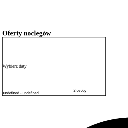
Goście w swoich opiniach szczególnie wysoko oceniają stosunek ceny
W obiekcie zapewniono stały dostęp do
internetu Wi-Fi
. Na wyposaż
suszarka do włosów oraz suszarka na pranie, co podnosi komfort pob
Oferty noclegów
Wybierz daty
2 osoby