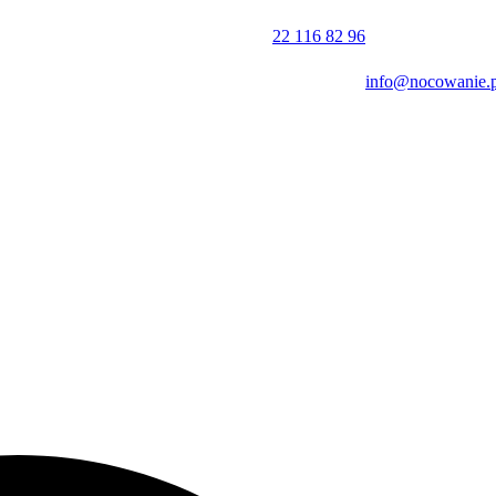
 do jakości oraz standard świadczonych usług.
22 116 82 96
eniu znajdują się również praktyczne udogodnienia, takie jak ręczniki
ytu.
info@nocowanie.p