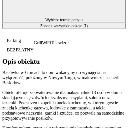
Wybierz termin pobytu
Zobacz wszystkie pokoje (1)
Parking
Grill
WiFi
Telewizor
BEZPŁATNY
Opis obiektu
Bacówka w Gorcach to dom wakacyjny do wynajęcia na
wyłączność, położony w Nowym Targu, w malowniczej scenerii
Beskidów.
Obiekt oferuje zakwaterowanie dla maksymalnie 13 osób w domu
składającym się z dwóch niezależnych sypialni, salonu oraz
łazienki. Przestrzeń uzupełnia aneks kuchenny, w którym goście
znajdą kuchenkę gazową, lodówkę z zamrażarką, a także
podstawowe naczynia, garnki i sztućce, co pozwala na samodzielne
przygotowywanie posiłków.
Komfort pobytu przez cały rok zapewnia bezobsługowe centralne