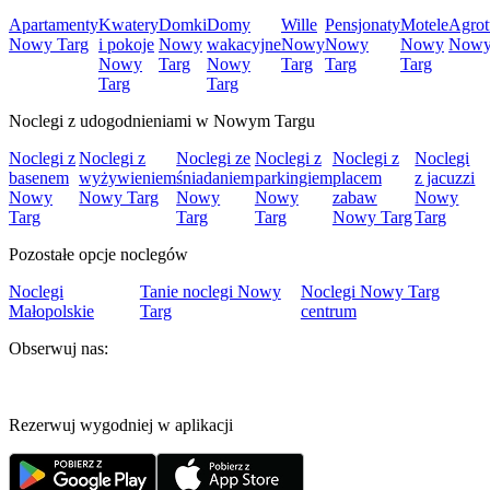
Apartamenty
Kwatery
Domki
Domy
Wille
Pensjonaty
Motele
Agrot
Nowy Targ
i pokoje
Nowy
wakacyjne
Nowy
Nowy
Nowy
Nowy
Nowy
Targ
Nowy
Targ
Targ
Targ
Targ
Targ
Noclegi z udogodnieniami w Nowym Targu
Noclegi z
Noclegi z
Noclegi ze
Noclegi z
Noclegi z
Noclegi
basenem
wyżywieniem
śniadaniem
parkingiem
placem
z jacuzzi
Nowy
Nowy Targ
Nowy
Nowy
zabaw
Nowy
Targ
Targ
Targ
Nowy Targ
Targ
Pozostałe opcje noclegów
Noclegi
Tanie noclegi Nowy
Noclegi Nowy Targ
Małopolskie
Targ
centrum
Obserwuj nas:
Rezerwuj wygodniej w aplikacji