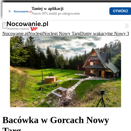
Taniej w aplikacji
×
OTWÓRZ
Nawet 20% zniżki po zalogowaniu
Nocowanie.pl
Noclegi
Noclegi Nowy Targ
Domy wakacyjne Nowy Ta
Bacówka w Gorcach Nowy
Targ