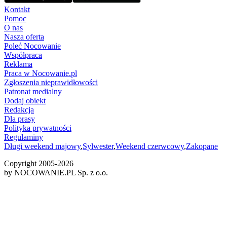
Kontakt
Pomoc
O nas
Nasza oferta
Poleć Nocowanie
Współpraca
Reklama
Praca w Nocowanie.pl
Zgłoszenia nieprawidłowości
Patronat medialny
Dodaj obiekt
Redakcja
Dla prasy
Polityka prywatności
Regulaminy
Długi weekend majowy
,
Sylwester
,
Weekend czerwcowy
,
Zakopane
Copyright 2005-
2026
by NOCOWANIE.PL Sp. z o.o.