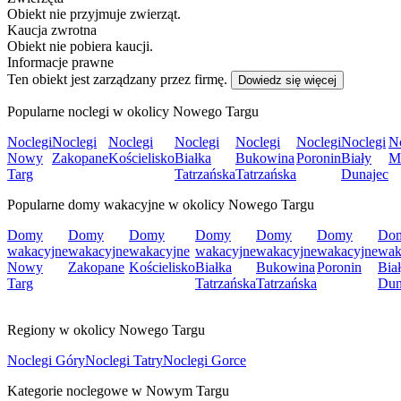
Obiekt nie przyjmuje zwierząt.
Kaucja zwrotna
Obiekt nie pobiera kaucji.
Informacje prawne
Ten obiekt jest zarządzany przez firmę.
Dowiedz się więcej
Popularne noclegi w okolicy Nowego Targu
Noclegi
Noclegi
Noclegi
Noclegi
Noclegi
Noclegi
Noclegi
N
Nowy
Zakopane
Kościelisko
Białka
Bukowina
Poronin
Biały
Mu
Targ
Tatrzańska
Tatrzańska
Dunajec
Popularne domy wakacyjne w okolicy Nowego Targu
Domy
Domy
Domy
Domy
Domy
Domy
Do
wakacyjne
wakacyjne
wakacyjne
wakacyjne
wakacyjne
wakacyjne
wak
Nowy
Zakopane
Kościelisko
Białka
Bukowina
Poronin
Bia
Targ
Tatrzańska
Tatrzańska
Dun
Regiony w okolicy Nowego Targu
Noclegi Góry
Noclegi Tatry
Noclegi Gorce
Kategorie noclegowe w Nowym Targu