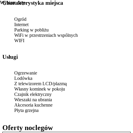
Charakterystyka miejsca
Wybierz daty
Wybierz daty
Ogród
Internet
Parking w pobliżu
WiFi w przestrzeniach wspólnych
WIFI
Usługi
Ogrzewanie
Lodówka
Z telewizorem LCD/plazmą
Własny kominek w pokoju
Czajnik elektryczny
Wieszaki na ubrania
Akcesoria kuchenne
Płyta grzejna
Oferty noclegów