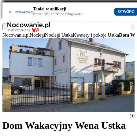
Taniej w aplikacji
×
OTWÓRZ
Nawet 20% zniżki po zalogowaniu
Nocowanie.pl
Noclegi
Noclegi Ustka
Kwatery i pokoje Ustka
Dom Wak
10
Dom Wakacyjny Wena Ustka