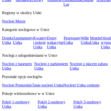
Las
Regiony w okolicy Ustki
Noclegi Morze
Kategorie noclegowe w Ustce
Domki
Apartamenty
Kwatery
Domy
Pensjonaty
Wille
Motele
Ośrod
Ustka
Ustka
i pokoje
wakacyjne
Ustka
Ustka
Ustka
wypo
Ustka
Ustka
Ustka
Noclegi z udogodnieniami w Ustce
Noclegi z basenem
Noclegi z parkingiem
Noclegi z placem zabaw
Ustka
Ustka
Ustka
Pozostałe opcje noclegów
Noclegi Pomorskie
Tanie noclegi Ustka
Noclegi Ustka centrum
Pokoje wieloosobowe w w Ustce
Pokój 1-osobowy
Pokój 2-osobowy
Pokój 3-osobowy
Ustka
Ustka
Ustka