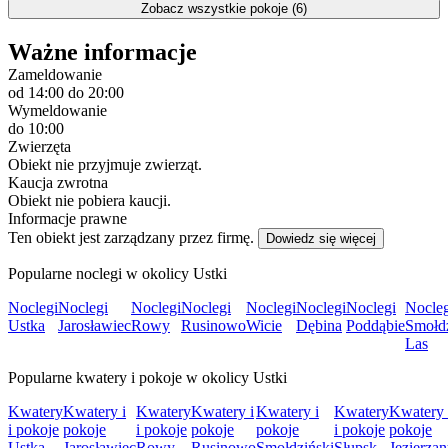
Zobacz wszystkie pokoje (6)
Ważne informacje
Zameldowanie
od 14:00
do 20:00
Wymeldowanie
do 10:00
Zwierzęta
Obiekt nie przyjmuje zwierząt.
Kaucja zwrotna
Obiekt nie pobiera kaucji.
Informacje prawne
Ten obiekt jest zarządzany przez firmę.
Dowiedz się więcej
Popularne noclegi w okolicy Ustki
Noclegi
Noclegi
Noclegi
Noclegi
Noclegi
Noclegi
Noclegi
Nocleg
Ustka
Jarosławiec
Rowy
Rusinowo
Wicie
Dębina
Poddąbie
Smołdz
Las
Popularne kwatery i pokoje w okolicy Ustki
Kwatery
Kwatery i
Kwatery
Kwatery i
Kwatery i
Kwatery
Kwatery 
i pokoje
pokoje
i pokoje
pokoje
pokoje
i pokoje
pokoje
Ustka
Jarosławiec
Rowy
Rusinowo
Smołdziński
Słupsk
Jezierza