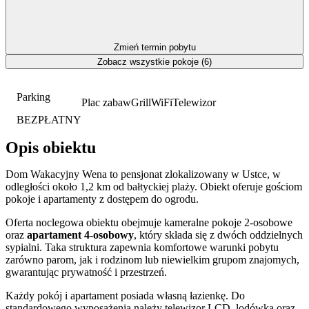
Zmień termin pobytu
Zobacz wszystkie pokoje (6)
Parking
Plac zabaw
Grill
WiFi
Telewizor
BEZPŁATNY
Opis obiektu
Dom Wakacyjny Wena to pensjonat zlokalizowany w Ustce, w
odległości około 1,2 km od bałtyckiej plaży. Obiekt oferuje gościom
pokoje i apartamenty z dostępem do ogrodu.
Oferta noclegowa obiektu obejmuje kameralne pokoje 2-osobowe
oraz
apartament 4-osobowy
, który składa się z dwóch oddzielnych
sypialni. Taka struktura zapewnia komfortowe warunki pobytu
zarówno parom, jak i rodzinom lub niewielkim grupom znajomych,
gwarantując prywatność i przestrzeń.
Każdy pokój i apartament posiada własną łazienkę. Do
standardowego wyposażenia należy telewizor LCD, lodówka oraz