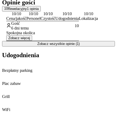
Opinie gości
MegaLandia.
10
Rewelacyjny
1
opinia
10
/10
10
/10
10
/10
10
/10
10
/10
Cena/jakość
Personel
Czystość
Udogodnienia
Lokalizacja
Gość
10
6 dni temu
Spokojna okolica
Zobacz więcej
Zobacz wszystkie opinie (1)
Udogodnienia
Bezpłatny parking
Plac zabaw
Grill
WiFi