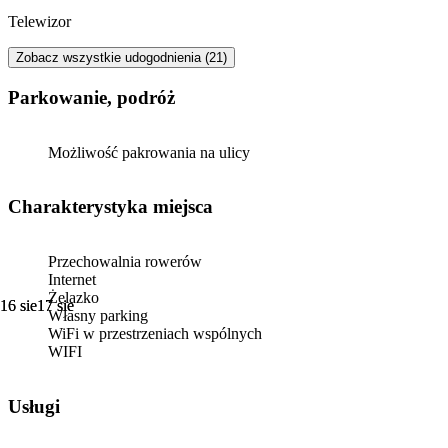
Telewizor
Zobacz wszystkie udogodnienia (21)
Parkowanie, podróż
Możliwość pakrowania na ulicy
Charakterystyka miejsca
Przechowalnia rowerów
Internet
Żelazko
16 sie
16 sie
17 sie
17 sie
Własny parking
WiFi w przestrzeniach wspólnych
WIFI
Usługi