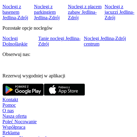
Noclegi z
Noclegi z
Noclegi z placem
Noclegi z
basenem
parkingiem
zabaw Jedlina-
jacuzzi Jedlina-
Jedlina-Zdrój
Jedlina-Zdrój
Zdrój
Zdrój
Pozostałe opcje noclegów
Noclegi
Tanie noclegi Jedlina-
Noclegi Jedlina-Zdrój
Dolnośląskie
Zdrój
centrum
Obserwuj nas:
Rezerwuj wygodniej w aplikacji
Kontakt
Pomoc
O nas
Nasza oferta
Poleć Nocowanie
Współpraca
Reklama