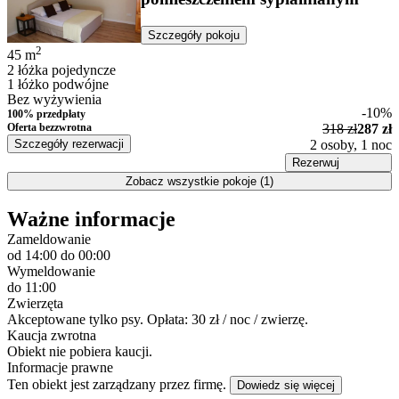
Szczegóły pokoju
2
45
m
2 łóżka pojedyncze
1 łóżko podwójne
Bez wyżywienia
-10%
100% przedpłaty
Oferta bezzwrotna
318 zł
287 zł
Szczegóły rezerwacji
2 osoby, 1 noc
Rezerwuj
Zobacz wszystkie pokoje (1)
Ważne informacje
Zameldowanie
od 14:00
do 00:00
Wymeldowanie
do 11:00
Zwierzęta
Akceptowane tylko psy. Opłata: 30 zł / noc / zwierzę.
Kaucja zwrotna
Obiekt nie pobiera kaucji.
Informacje prawne
Ten obiekt jest zarządzany przez firmę.
Dowiedz się więcej