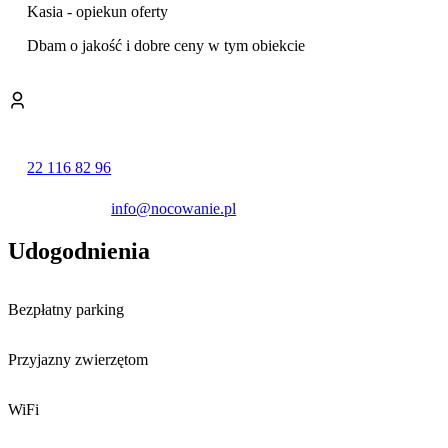
Aktywności „Czarodziejska Góra”
z parkiem linowym, a turyści
Kasia - opiekun oferty
poszukujący punktów widokowych powinni udać się na wieżę
dawnego kościoła poewangelickiego.
Dbam o jakość i dobre ceny w tym obiekcie
W sezonie zimowym atutem lokalizacji jest bliskość
wyciągu
narciarskiego Karolinka
, co czyni obiekt atrakcyjnym również dla
miłośników sportów zimowych.
Okolica sprzyja również innym formom rekreacji. W pobliżu działa
Kompleks ACTIVE Jedlina, oferujący dodatkowe możliwości
22 116 82 96
spędzania czasu na świeżym powietrzu i uprawiania sportu.
info@nocowanie.pl
Udogodnienia
Bezpłatny parking
Przyjazny zwierzętom
WiFi