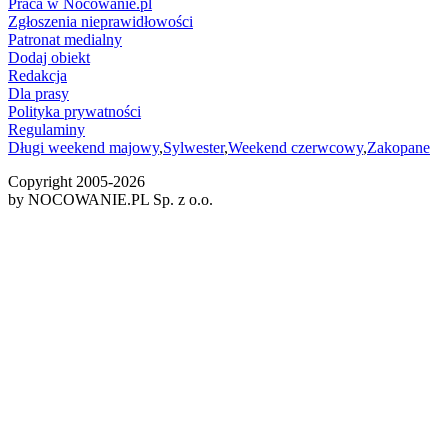
Praca w Nocowanie.pl
Zgłoszenia nieprawidłowości
Patronat medialny
Dodaj obiekt
Redakcja
Dla prasy
Polityka prywatności
Regulaminy
Długi weekend majowy
,
Sylwester
,
Weekend czerwcowy
,
Zakopane
Copyright 2005-
2026
by NOCOWANIE.PL Sp. z o.o.