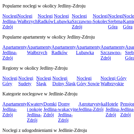
Popularne noclegi w okolicy Jedliny-Zdroju
Noclegi
Noclegi
Noclegi
Noclegi
Noclegi
Noclegi
Noclegi
Nocle
Jedlina-
Wałbrzych
Radków
Lubawka
Szczawno-
Sokolec
Srebrna
Kami
Zdrój
Zdrój
Góra
Góra
Popularne apartamenty w okolicy Jedliny-Zdroju
Apartamenty
Apartamenty
Apartamenty
Apartamenty
Apartamenty
Apar
Jedlina-
Wałbrzych
Radków
Lubawka
Szczawno-
Sreb
Zdrój
Zdrój
Gór
Regiony w okolicy Jedliny-Zdroju
Noclegi
Noclegi
Noclegi
Noclegi
Noclegi
Noclegi Góry
Góry
Sudety
Śląsk
Dolny Śląsk
Góry Sowie
Wałbrzyskie
Kategorie noclegowe w Jedlinie-Zdroju
Apartamenty
Kwatery
Domki
Domy
Agroturystyka
Hotele
Pensjo
Jedlina-
i pokoje
Jedlina-
wakacyjne
Jedlina-Zdrój
Jedlina-
Jedlina
Zdrój
Jedlina-
Zdrój
Jedlina-
Zdrój
Zdrój
Zdrój
Zdrój
Noclegi z udogodnieniami w Jedlinie-Zdroju