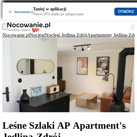
Taniej w aplikacji
×
OTWÓRZ
Nawet 20% zniżki po zalogowaniu
Nocowanie.pl
Noclegi
Noclegi Jedlina-Zdrój
Apartamenty Jedlina-Zdr
Leśne Szlaki AP Apartment's
Jedlina-Zdrój