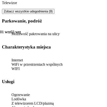
Telewizor
Zobacz wszystkie udogodnienia (9)
Parkowanie, podróż
01 wrz
01 wrz
02 wrz
02 wrz
Możliwość pakrowania na ulicy
Charakterystyka miejsca
Internet
WiFi w przestrzeniach wspólnych
WIFI
Usługi
Ogrzewanie
Lodówka
Z telewizorem LCD/plazmą