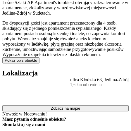
Leśne Szlaki AP Apartment's to obiekt oferujący zakwaterowanie w
apartamencie, zlokalizowany w uzdrowiskowej miejscowości
Jedlina-Zdrój w Sudetach.
Do dyspozycji gości jest apartament przeznaczony dla 4 osób,
składający się z jednego pomieszczenia sypialnianego. Każdy
apartament posiada osobną łazienkę i toaletę, co zapewnia komfort
pobytu. Wewnątrz znajduje się również aneks kuchenny
wyposażony w
lodówkę
, płytę grzejną oraz niezbędne akcesoria
kuchenne, umożliwiając samodzielne przygotowywanie posiłków.
Wyposażenie uzupełnia telewizor z płaskim ekranem.
Pokaż opis obiektu
Obiekt jest przyjazny dla podróżujących ze zwierzętami – pobyt
czworonoga jest możliwy za dodatkową opłatą.
Lokalizacja
ulica Kłodzka 63, Jedlina-Zdrój
Goście mogą korzystać z bezpłatnych miejsc parkingowych
1,6 km od centrum
dostępnych przy ulicy. Na terenie całego obiektu zapewniony jest
dostęp do
bezprzewodowego internetu (Wi-Fi)
. Doba hotelowa
rozpoczyna się o godzinie 14:00 w dniu przyjazdu i kończy o 11:00
w dniu wyjazdu.
Zobacz na mapie
Apartament stanowi dogodną bazę wypadową do zwiedzania
Nowość w Nocowaniu!
atrakcji Jedliny-Zdroju i okolic. W niewielkiej odległości znajduje
Masz pytania odnośnie obiektu?
się barokowy
Pałac Jedlinka
, w którym można poznać historię
Skontaktuj się z nami
regionu. Miłośnicy aktywnego wypoczynku mogą odwiedzić
Park