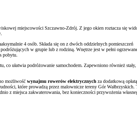
iskowej miejscowości Szczawno-Zdrój. Z jego okien roztacza się wid
.
aksymalnie 4 osób. Składa się on z dwóch oddzielnych pomieszczeń
 podróżujących w grupie lub z rodziną. Wnętrze jest w pełni ogrzewane
s pobytu.
ktu, co ułatwia podróżowanie samochodem. Zapewniono również stały,
ano możliwość
wynajmu rowerów elektrycznych
za dodatkową opłatą
trudności, które prowadzą przez malownicze tereny Gór Wałbrzyskich. 
dnio z miejsca zakwaterowania, bez konieczności przywożenia własne
zystania z
łóżeczka dziecięcego
(usługa płatna). Doba hotelowa
zameldowanie jest możliwe aż do północy.
towanym charakterze uzdrowiskowym. W niewielkiej odległości
e kurortu i idealne miejsce na spacery oraz rekreację na świeżym
tóry oferuje bogaty repertuar kulturalny.