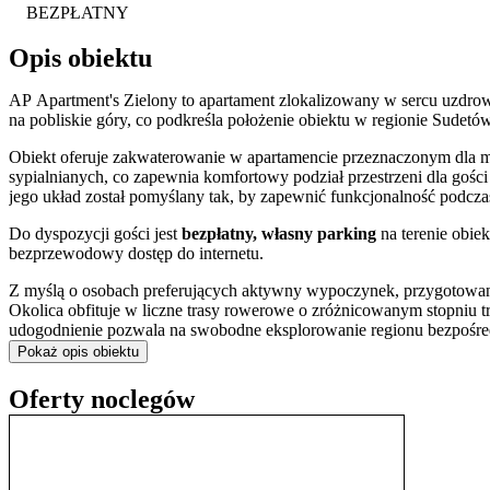
BEZPŁATNY
Opis obiektu
AP Apartment's Zielony to apartament zlokalizowany w sercu uzdrow
na pobliskie góry, co podkreśla położenie obiektu w regionie Sudetów
Obiekt oferuje zakwaterowanie w apartamencie przeznaczonym dla m
sypialnianych, co zapewnia komfortowy podział przestrzeni dla gości
jego układ został pomyślany tak, by zapewnić funkcjonalność podcza
Do dyspozycji gości jest
bezpłatny, własny parking
na terenie obie
bezprzewodowy dostęp do internetu.
Z myślą o osobach preferujących aktywny wypoczynek, przygotow
Okolica obfituje w liczne trasy rowerowe o zróżnicowanym stopniu 
udogodnienie pozwala na swobodne eksplorowanie regionu bezpośre
sprzętu.
Pokaż opis obiektu
Dla rodzin podróżujących z małymi dziećmi przewidziano opcję skor
Oferty noclegów
rozpoczyna się o godzinie 15:00 i trwa do 11:00 dnia następnego, a 
Apartament znajduje się w Szczawnie-Zdroju, miejscowości o ugrun
zlokalizowane są
Parki Uzdrowiskowe
, stanowiące historyczne serc
powietrzu. Warto również odwiedzić zabytkowy
Teatr Zdrojowy
, k