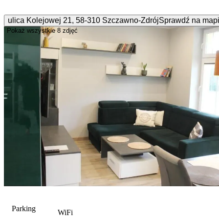
ulica Kolejowej
21
,
58-310
Szczawno-Zdrój
Sprawdź na map
Pokaż wszystkie
8 zdjęć
Parking
WiFi