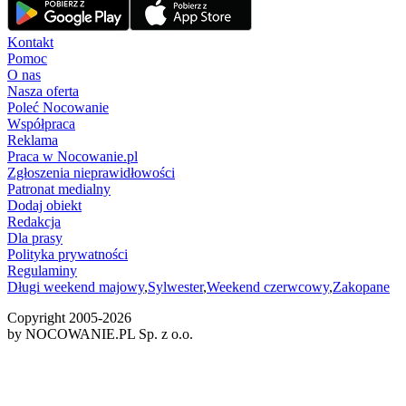
Kontakt
Pomoc
O nas
Nasza oferta
Poleć Nocowanie
Współpraca
Reklama
Praca w Nocowanie.pl
Zgłoszenia nieprawidłowości
Patronat medialny
Dodaj obiekt
Redakcja
Dla prasy
Polityka prywatności
Regulaminy
Długi weekend majowy
,
Sylwester
,
Weekend czerwcowy
,
Zakopane
Copyright 2005-
2026
by NOCOWANIE.PL Sp. z o.o.