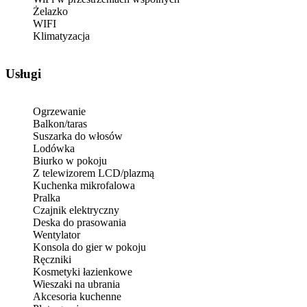
Żelazko
WIFI
Klimatyzacja
Usługi
Ogrzewanie
Balkon/taras
Suszarka do włosów
Lodówka
Biurko w pokoju
Z telewizorem LCD/plazmą
Kuchenka mikrofalowa
Pralka
Czajnik elektryczny
Deska do prasowania
Wentylator
Konsola do gier w pokoju
Ręczniki
Kosmetyki łazienkowe
Wieszaki na ubrania
Akcesoria kuchenne