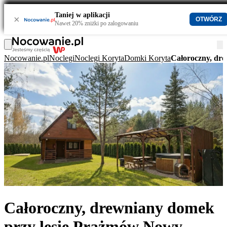
Taniej w aplikacji
×
OTWÓRZ
Nawet 20% zniżki po zalogowaniu
Nocowanie.pl
Noclegi
Noclegi Koryta
Domki Koryta
Całoroczny, dr
Całoroczny, drewniany domek
przy lesie Prażmów Nowy