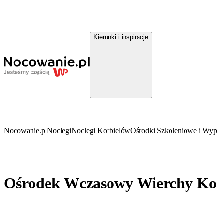
Kierunki i inspiracje
Nocowanie.pl
Noclegi
Noclegi Korbielów
Ośrodki Szkoleniowe i Wy
Ośrodek Wczasowy Wierchy Ko