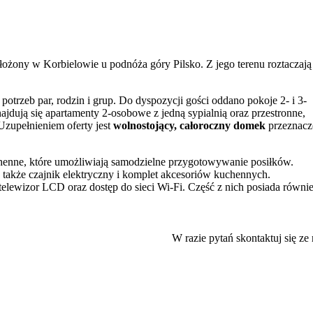
ożony w Korbielowie u podnóża góry Pilsko. Z jego terenu roztaczają 
trzeb par, rodzin i grup. Do dyspozycji gości oddano pokoje 2- i 3-
jdują się apartamenty 2-osobowe z jedną sypialnią oraz przestronne,
Uzupełnieniem oferty jest
wolnostojący, całoroczny domek
przeznac
henne, które umożliwiają samodzielne przygotowywanie posiłków.
 także czajnik elektryczny i komplet akcesoriów kuchennych.
lewizor LCD oraz dostęp do sieci Wi-Fi. Część z nich posiada równi
o, prywatnego parkingu
.
W razie pytań skontaktuj się ze
stosunkiem ceny do jakości oraz dogodnym dojazdem.
la miłośników górskich wędrówek i sportów zimowych przez cały rok.
h na Pilsko, Babią Górę czy Rysiankę. W sezonie zimowym kluczowym
ym wyciągów należących do kompleksu
Pilsko-Jontek
.