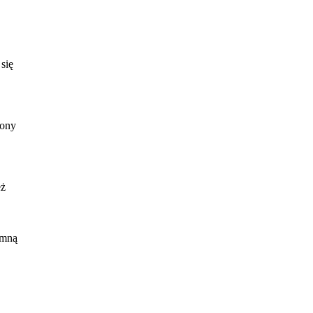
się
zony
eż
 mną