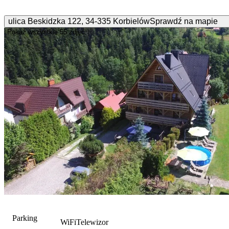
ulica Beskidzka
122
,
34-335
Korbielów
Sprawdź na mapie
Pokaż wszystkie
55 zdjęć
Parking
WiFi
Telewizor