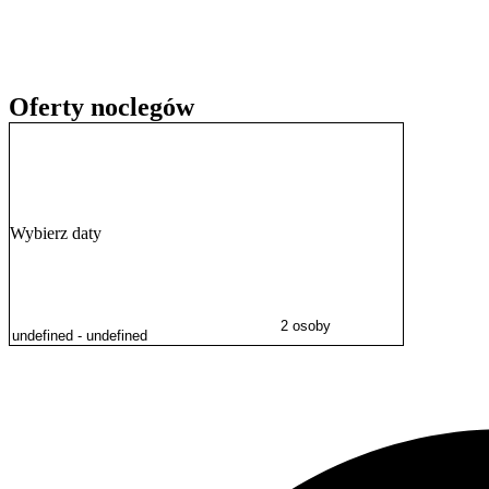
W wolnym czasie warto wybrać się nad pobliski
Wodospad na rzece
alternatywą dla aktywnego wypoczynku może być wizyta w nietypo
ośrodka.
Oferty noclegów
Wybierz daty
2 osoby