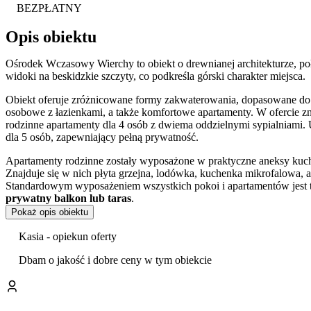
BEZPŁATNY
Opis obiektu
Ośrodek Wczasowy Wierchy to obiekt o drewnianej architekturze, poł
widoki na beskidzkie szczyty, co podkreśla górski charakter miejsca.
Obiekt oferuje zróżnicowane formy zakwaterowania, dopasowane do po
osobowe z łazienkami, a także komfortowe apartamenty. W ofercie zna
rodzinne apartamenty dla 4 osób z dwiema oddzielnymi sypialniami. 
dla 5 osób, zapewniający pełną prywatność.
Apartamenty rodzinne zostały wyposażone w praktyczne aneksy kuc
Znajduje się w nich płyta grzejna, lodówka, kuchenka mikrofalowa, a
Standardowym wyposażeniem wszystkich pokoi i apartamentów jest te
prywatny balkon lub taras
.
Pokaż opis obiektu
Na terenie ośrodka goście mogą korzystać z ogrodu oraz
bezpłatneg
Kasia - opiekun oferty
Według opinii odwiedzających, obiekt wyróżnia się bardzo dobrym 
Dbam o jakość i dobre ceny w tym obiekcie
Położenie w Korbielowie czyni ośrodek doskonałą bazą wypadową d
Obiekt znajduje się w pobliżu szlaków turystycznych prowadzącyc
atutem jest bliskość rozbudowanej infrastruktury narciarskiej, w t