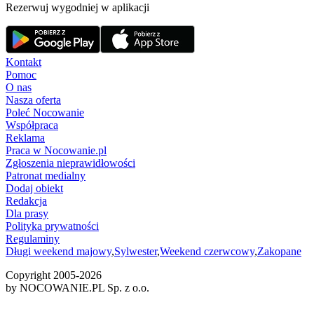
Rezerwuj wygodniej w aplikacji
Kontakt
Pomoc
O nas
Nasza oferta
Poleć Nocowanie
Współpraca
Reklama
Praca w Nocowanie.pl
Zgłoszenia nieprawidłowości
Patronat medialny
Dodaj obiekt
Redakcja
Dla prasy
Polityka prywatności
Regulaminy
Długi weekend majowy
,
Sylwester
,
Weekend czerwcowy
,
Zakopane
Copyright 2005-
2026
by NOCOWANIE.PL Sp. z o.o.