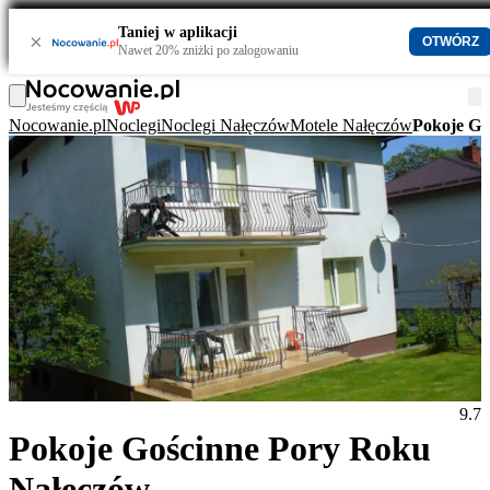
Taniej w aplikacji
×
OTWÓRZ
Nawet 20% zniżki po zalogowaniu
Nocowanie.pl
Noclegi
Noclegi Nałęczów
Motele Nałęczów
Pokoje Go
9.7
Pokoje Gościnne Pory Roku
Nałęczów