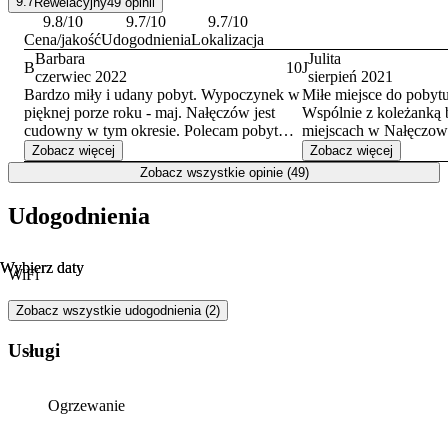
9.7
Rewelacyjny
49
opinii
Wi-Fi.
9.8
/10
9.7
/10
9.7
/10
Cena/jakość
Udogodnienia
Lokalizacja
Barbara
Julita
B
10
J
czerwiec 2022
sierpień 2021
Bardzo miły i udany pobyt. Wypoczynek w
Miłe miejsce do pobyt
pięknej porze roku - maj. Nałęczów jest
Wspólnie z koleżanką 
cudowny w tym okresie. Polecam pobyt
miejscach w Nałęczow
wszystkim w Nałęczowie a w
musimy przyznać pier
Zobacz więcej
Zobacz więcej
szczególności u gospodarzy w gościnnych
miejsc w których byłyśmy. Po pi
Zobacz wszystkie opinie (49)
"Porach roku". Miejsce godne polecenia.
czystość, po drugie cis
trzecie bardzo dobrze
Udogodnienia
klimatyczne miejsce. 
lubiącym spokój, ciszę,
Pozdrawiamy Julita z 
Wybierz daty
Wybierz daty
WiFi
Zobacz wszystkie udogodnienia (2)
Usługi
Ogrzewanie