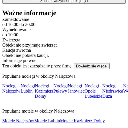
Zobacz wszystkie pokoje (7)
Ważne informacje
Zameldowanie
od 16:00
do 20:00
Wymeldowanie
do 10:00
Zwierzęta
Obiekt nie przyjmuje zwierząt.
Kaucja zwrotna
Obiekt nie pobiera kaucji.
Informacje prawne
Ten obiekt jest zarządzany przez firmę.
Dowiedz się więcej
Popularne noclegi w okolicy Nałęczowa
Noclegi
Noclegi
Noclegi
Noclegi
Noclegi
Noclegi
Noclegi
No
Nałęczów
Lublin
Kazimierz
Puławy
Janowiec
Opole
Niedrzwica
Wo
Dolny
Lubelskie
Duża
Popularne motele w okolicy Nałęczowa
Motele Nałęczów
Motele Lublin
Motele Kazimierz Dolny