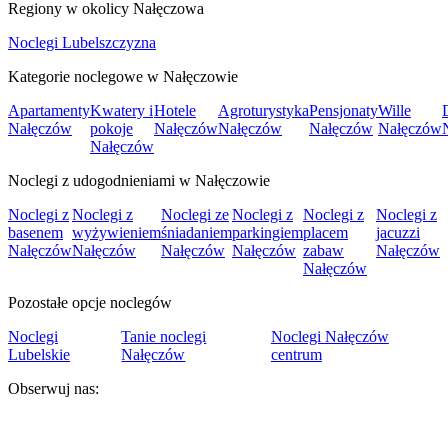
Regiony w okolicy Nałęczowa
Noclegi Lubelszczyzna
Kategorie noclegowe w Nałęczowie
Apartamenty
Kwatery i
Hotele
Agroturystyka
Pensjonaty
Wille
Nałęczów
pokoje
Nałęczów
Nałęczów
Nałęczów
Nałęczów
Nałęczów
Noclegi z udogodnieniami w Nałęczowie
Noclegi z
Noclegi z
Noclegi ze
Noclegi z
Noclegi z
Noclegi z
basenem
wyżywieniem
śniadaniem
parkingiem
placem
jacuzzi
Nałęczów
Nałęczów
Nałęczów
Nałęczów
zabaw
Nałęczów
Nałęczów
Pozostałe opcje noclegów
Noclegi
Tanie noclegi
Noclegi Nałęczów
Lubelskie
Nałęczów
centrum
Obserwuj nas: