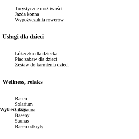
Turystyczne możliwości
Jazda konna
Wypożyczalnia rowerów
usługi dla dzieci
Łóżeczko dla dziecka
Plac zabaw dla dzieci
Zestaw do karmienia dzieci
Wellness, relaks
Basen
Solarium
Wybierz daty
Wybierz daty
Infrasauna
Baseny
Saunas
Basen odkryty