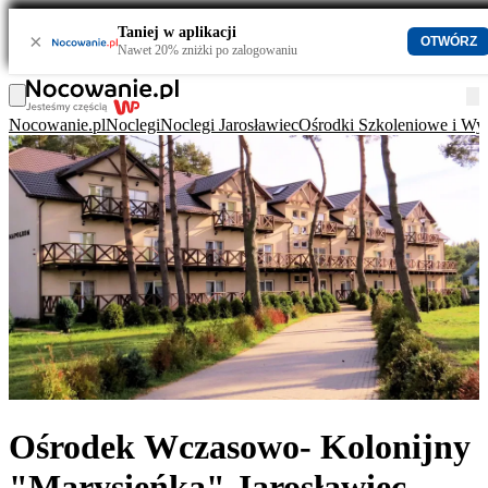
Taniej w aplikacji
×
OTWÓRZ
Nawet 20% zniżki po zalogowaniu
Nocowanie.pl
Noclegi
Noclegi Jarosławiec
Ośrodki Szkoleniowe i Wy
Ośrodek Wczasowo- Kolonijny
"Marysieńka" Jarosławiec