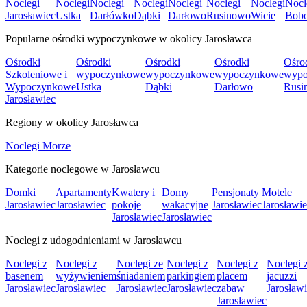
Noclegi
Noclegi
Noclegi
Noclegi
Noclegi
Noclegi
Noclegi
Nocl
Jarosławiec
Ustka
Darłówko
Dąbki
Darłowo
Rusinowo
Wicie
Bobo
Popularne ośrodki wypoczynkowe w okolicy Jarosławca
Ośrodki
Ośrodki
Ośrodki
Ośrodki
Ośro
Szkoleniowe i
wypoczynkowe
wypoczynkowe
wypoczynkowe
wypo
Wypoczynkowe
Ustka
Dąbki
Darłowo
Rusi
Jarosławiec
Regiony w okolicy Jarosławca
Noclegi Morze
Kategorie noclegowe w Jarosławcu
Domki
Apartamenty
Kwatery i
Domy
Pensjonaty
Motele
Jarosławiec
Jarosławiec
pokoje
wakacyjne
Jarosławiec
Jarosławi
Jarosławiec
Jarosławiec
Noclegi z udogodnieniami w Jarosławcu
Noclegi z
Noclegi z
Noclegi ze
Noclegi z
Noclegi z
Noclegi 
basenem
wyżywieniem
śniadaniem
parkingiem
placem
jacuzzi
Jarosławiec
Jarosławiec
Jarosławiec
Jarosławiec
zabaw
Jarosław
Jarosławiec