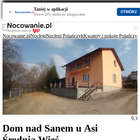
Taniej w aplikacji
×
OTWÓRZ
Nawet 20% zniżki po zalogowaniu
Nocowanie.pl
Noclegi
Noclegi Polańczyk
Kwatery i pokoje Polańczyk
9.3
Dom nad Sanem u Asi
Średnia Wieś