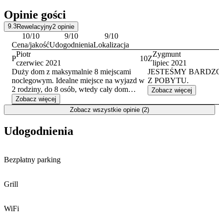
Opinie gości
9.3
Rewelacyjny
2
opinie
10
/10
9
/10
9
/10
Cena/jakość
Udogodnienia
Lokalizacja
Piotr
Zygmunt
P
10
Z
czerwiec 2021
lipiec 2021
Duży dom z maksymalnie 8 miejscami
JESTEŚMY BARDZ
noclegowym. Idealne miejsce na wyjazd w
Z POBYTU.
2 rodziny, do 8 osób, wtedy cały dom
Zobacz więcej
mamy dla siebie. Myślę, że różne opcje są
Zobacz więcej
dostępne po uzgodnieniu z właścicielami.
Zobacz wszystkie opinie (2)
Widok na San, ale zejście do plaży
oddalone o około 300 metrów. Ogromny
Udogodnienia
taras, grill, miejsce na ognisko, na dole sala
telewizyjna z piłkarzykami. Obiekt
przystosowany do organizacji imprez.
Bezpłatny parking
Grill
WiFi