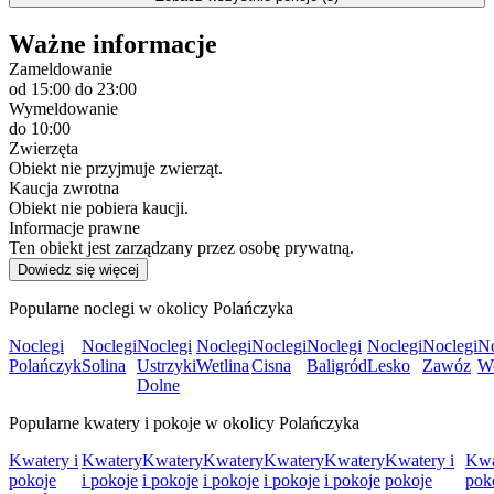
Ważne informacje
Zameldowanie
od 15:00
do 23:00
Wymeldowanie
do 10:00
Zwierzęta
Obiekt nie przyjmuje zwierząt.
Kaucja zwrotna
Obiekt nie pobiera kaucji.
Informacje prawne
Ten obiekt jest zarządzany przez osobę prywatną.
Dowiedz się więcej
Popularne noclegi w okolicy Polańczyka
Noclegi
Noclegi
Noclegi
Noclegi
Noclegi
Noclegi
Noclegi
Noclegi
No
Polańczyk
Solina
Ustrzyki
Wetlina
Cisna
Baligród
Lesko
Zawóz
W
Dolne
Popularne kwatery i pokoje w okolicy Polańczyka
Kwatery i
Kwatery
Kwatery
Kwatery
Kwatery
Kwatery
Kwatery i
Kwa
pokoje
i pokoje
i pokoje
i pokoje
i pokoje
i pokoje
pokoje
pok