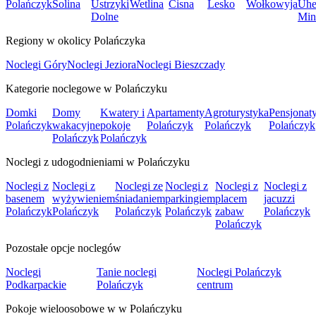
Polańczyk
Solina
Ustrzyki
Wetlina
Cisna
Lesko
Wołkowyja
Uhe
Dolne
Min
Regiony w okolicy Polańczyka
Noclegi Góry
Noclegi Jeziora
Noclegi Bieszczady
Kategorie noclegowe w Polańczyku
Domki
Domy
Kwatery i
Apartamenty
Agroturystyka
Pensjonat
Polańczyk
wakacyjne
pokoje
Polańczyk
Polańczyk
Polańczyk
Polańczyk
Polańczyk
Noclegi z udogodnieniami w Polańczyku
Noclegi z
Noclegi z
Noclegi ze
Noclegi z
Noclegi z
Noclegi z
basenem
wyżywieniem
śniadaniem
parkingiem
placem
jacuzzi
Polańczyk
Polańczyk
Polańczyk
Polańczyk
zabaw
Polańczyk
Polańczyk
Pozostałe opcje noclegów
Noclegi
Tanie noclegi
Noclegi Polańczyk
Podkarpackie
Polańczyk
centrum
Pokoje wieloosobowe w w Polańczyku