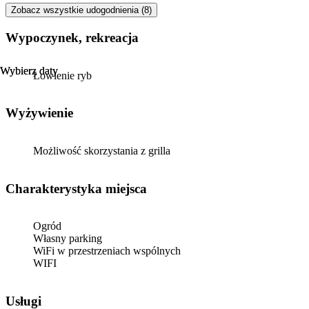
Zobacz wszystkie udogodnienia (8)
Wypoczynek, rekreacja
Wybierz daty
Wybierz daty
Łowienie ryb
Wyżywienie
Możliwość skorzystania z grilla
Charakterystyka miejsca
Ogród
Własny parking
WiFi w przestrzeniach wspólnych
WIFI
Usługi