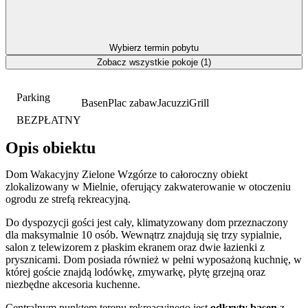
Wybierz termin pobytu
Zobacz wszystkie pokoje (1)
Parking
Basen
Plac zabaw
Jacuzzi
Grill
BEZPŁATNY
Opis obiektu
Dom Wakacyjny Zielone Wzgórze to całoroczny obiekt
zlokalizowany w Mielnie, oferujący zakwaterowanie w otoczeniu
ogrodu ze strefą rekreacyjną.
Do dyspozycji gości jest cały, klimatyzowany dom przeznaczony
dla maksymalnie 10 osób. Wewnątrz znajdują się trzy sypialnie,
salon z telewizorem z płaskim ekranem oraz dwie łazienki z
prysznicami. Dom posiada również w pełni wyposażoną kuchnię, w
której goście znajdą lodówkę, zmywarkę, płytę grzejną oraz
niezbędne akcesoria kuchenne.
Centralnym punktem terenu rekreacyjnego jest
odkryty basen
z