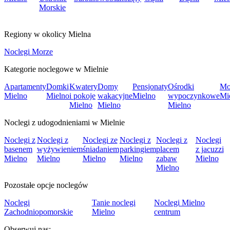
Morskie
Regiony w okolicy Mielna
Noclegi Morze
Kategorie noclegowe w Mielnie
Apartamenty
Domki
Kwatery
Domy
Pensjonaty
Ośrodki
Mo
Mielno
Mielno
i pokoje
wakacyjne
Mielno
wypoczynkowe
Mi
Mielno
Mielno
Mielno
Noclegi z udogodnieniami w Mielnie
Noclegi z
Noclegi z
Noclegi ze
Noclegi z
Noclegi z
Noclegi
basenem
wyżywieniem
śniadaniem
parkingiem
placem
z jacuzzi
Mielno
Mielno
Mielno
Mielno
zabaw
Mielno
Mielno
Pozostałe opcje noclegów
Noclegi
Tanie noclegi
Noclegi Mielno
Zachodniopomorskie
Mielno
centrum
Obserwuj nas: