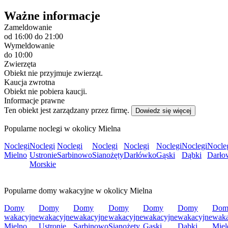
Ważne informacje
Zameldowanie
od 16:00
do 21:00
Wymeldowanie
do 10:00
Zwierzęta
Obiekt nie przyjmuje zwierząt.
Kaucja zwrotna
Obiekt nie pobiera kaucji.
Informacje prawne
Ten obiekt jest zarządzany przez firmę.
Dowiedz się więcej
Popularne noclegi w okolicy Mielna
Noclegi
Noclegi
Noclegi
Noclegi
Noclegi
Noclegi
Noclegi
Nocle
Mielno
Ustronie
Sarbinowo
Sianożęty
Darłówko
Gąski
Dąbki
Darło
Morskie
Popularne domy wakacyjne w okolicy Mielna
Domy
Domy
Domy
Domy
Domy
Domy
Dom
wakacyjne
wakacyjne
wakacyjne
wakacyjne
wakacyjne
wakacyjne
waka
Mielno
Ustronie
Sarbinowo
Sianożęty
Gąski
Dąbki
Miel