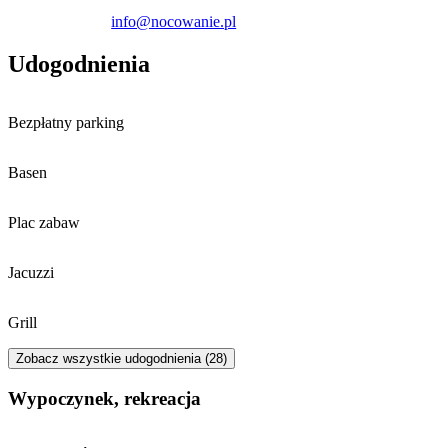
Kołobrzegu oddalony jest o 40 km, a tamtejsze molo o 41 km.
info@nocowanie.pl
Udogodnienia
Bezpłatny parking
Basen
Plac zabaw
Jacuzzi
Grill
Zobacz wszystkie udogodnienia (28)
Wypoczynek, rekreacja