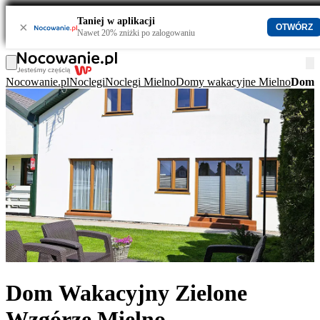
Taniej w aplikacji
×
OTWÓRZ
Nawet 20% zniżki po zalogowaniu
Nocowanie.pl
Noclegi
Noclegi Mielno
Domy wakacyjne Mielno
Dom W
Dom Wakacyjny Zielone
Wzgórze Mielno