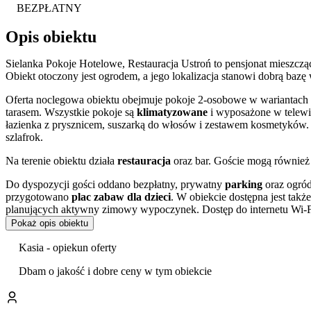
BEZPŁATNY
Opis obiektu
Sielanka Pokoje Hotelowe, Restauracja Ustroń to pensjonat mieszc
Obiekt otoczony jest ogrodem, a jego lokalizacja stanowi dobrą ba
Oferta noclegowa obiektu obejmuje pokoje 2-osobowe w wariantach 
tarasem. Wszystkie pokoje są
klimatyzowane
i wyposażone w telewiz
łazienka z prysznicem, suszarką do włosów i zestawem kosmetyków.
szlafrok.
Na terenie obiektu działa
restauracja
oraz bar. Goście mogą również 
Do dyspozycji gości oddano bezpłatny, prywatny
parking
oraz ogród
przygotowano
plac zabaw dla dzieci
. W obiekcie dostępna jest takż
planujących aktywny zimowy wypoczynek. Dostęp do internetu Wi-F
Pokaż opis obiektu
Goście w swoich ocenach szczególnie wysoko oceniają hotelową resta
Kasia - opiekun oferty
Pensjonat zlokalizowany jest przy ulicy 3 Maja w Ustroniu, w odległo
Położenie w sercu Beskidów sprzyja uprawianiu turystyki pieszej, ro
Dbam o jakość i dobre ceny w tym obiekcie
W najbliższej okolicy znajduje się wiele atrakcji turystycznych. War
spacerów dla całych rodzin. Niedaleko położony jest również Rynek