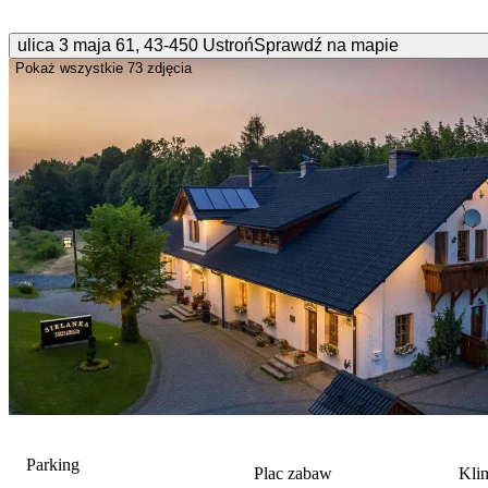
ulica 3 maja
61
,
43-450
Ustroń
Sprawdź na mapie
Pokaż wszystkie
73 zdjęcia
Parking
Plac zabaw
Kli