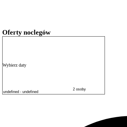
Zdrojowym, która przypomina o uzdrowiskowym charakterze miasta.
Czantorię Wielką lub pobliską Równicę.
Zameldowanie w obiekcie możliwe jest w godzinach od 14:00 do 21
płatności to gotówka, karta kredytowa oraz przelew bankowy. Persone
Oferty noclegów
Wybierz daty
2 osoby