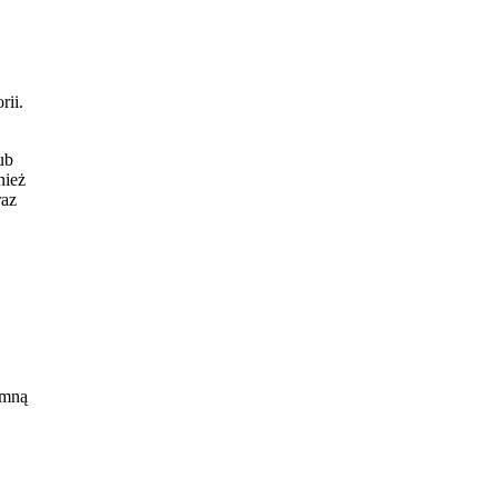
rii.
ub
nież
raz
 mną
u.
cem