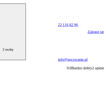
22 116 82 96
Zaloguj się
2 osoby
info@nocowanie.pl
9.0
Bardzo dobry
2
opinie