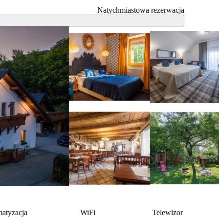
Natychmiastowa rezerwacja
matyzacja
WiFi
Telewizor