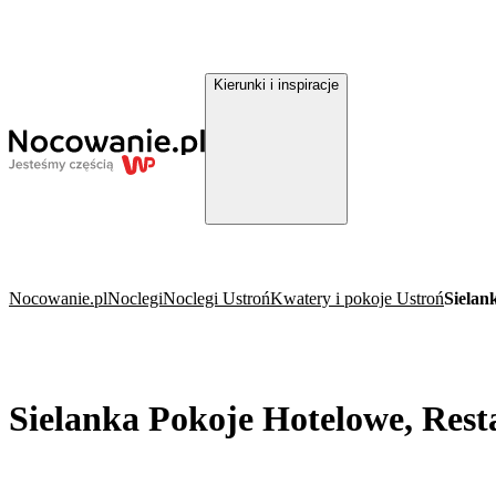
Kierunki i inspiracje
Nocowanie.pl
Noclegi
Noclegi Ustroń
Kwatery i pokoje Ustroń
Sielan
Sielanka Pokoje Hotelowe, Rest