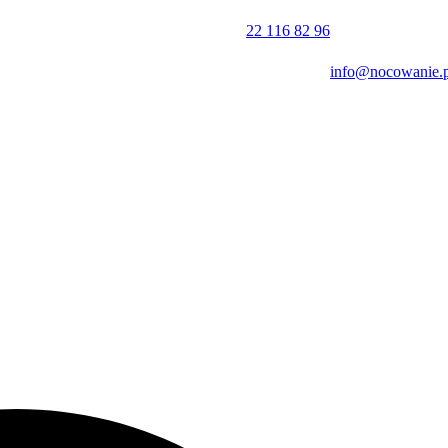
 Miłośnicy górskich wędrówek mogą wybrać się na szlaki prowadzące
22 116 82 96
:00, a wymeldowanie odbywa się do godziny 11:00. Akceptowane for
info@nocowanie.p
l posługuje się językiem polskim, angielskim oraz włoskim.