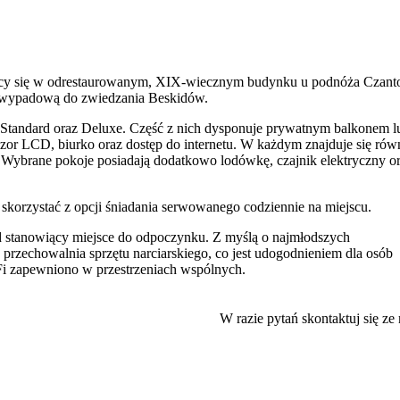
zący się w odrestaurowanym, XIX-wiecznym budynku u podnóża Czanto
zę wypadową do zwiedzania Beskidów.
Standard oraz Deluxe. Część z nich dysponuje prywatnym balkonem l
or LCD, biurko oraz dostęp do internetu. W każdym znajduje się rów
 Wybrane pokoje posiadają dodatkowo lodówkę, czajnik elektryczny o
skorzystać z opcji śniadania serwowanego codziennie na miejscu.
 stanowiący miejsce do odpoczynku. Z myślą o najmłodszych
e przechowalnia sprzętu narciarskiego, co jest udogodnieniem dla osób
i zapewniono w przestrzeniach wspólnych.
urację oraz jakość obsługi.
W razie pytań skontaktuj się ze
ści około 800 m od ośrodka narciarskiego i kolei linowej na Czantorię.
werowej oraz narciarstwa, a dogodny dojazd ułatwia organizację pobyt
to odwiedzić
Leśny Park Niespodzianek
, który jest popularnym miejs
 w Ustroniu z historycznym Ratuszem, a także Pijalnia Wód w Parku