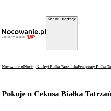
Kierunki i inspiracje
Nocowanie.pl
Noclegi
Noclegi Białka Tatrzańska
Pensjonaty Białka Ta
Pokoje u Cekusa Białka Tatrza