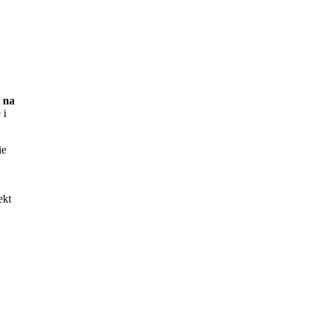
 na
 i
ie
ekt
ie
ków