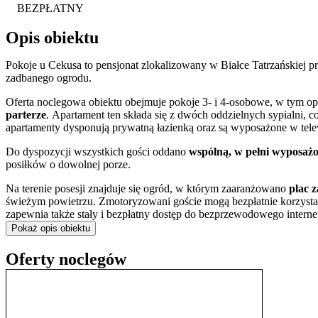
BEZPŁATNY
Opis obiektu
Pokoje u Cekusa to pensjonat zlokalizowany w Białce Tatrzańskiej 
zadbanego ogrodu.
Oferta noclegowa obiektu obejmuje pokoje 3- i 4-osobowe, w tym opc
parterze
. Apartament ten składa się z dwóch oddzielnych sypialni,
apartamenty dysponują prywatną łazienką oraz są wyposażone w telew
Do dyspozycji wszystkich gości oddano
wspólną, w pełni wyposaż
posiłków o dowolnej porze.
Na terenie posesji znajduje się ogród, w którym zaaranżowano
plac z
świeżym powietrzu. Zmotoryzowani goście mogą bezpłatnie korzysta
zapewnia także stały i bezpłatny dostęp do bezprzewodowego intern
Pokaż opis obiektu
Istnieje możliwość przyjazdu ze zwierzętami po wcześniejszym uzgod
Oferty noclegów
Pensjonat jest dogodnie zlokalizowany, zaledwie
1,5 km od komple
do strefy relaksu. Bliskość licznych wyciągów narciarskich, w tym p
sportów zimowych. W sezonie zimowym dodatkową atrakcją jest dzia
Okolica sprzyja aktywnemu wypoczynkowi przez cały rok, nie tylko 