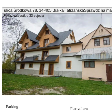
ulica Środkowa
78
,
34-405
Białka Tatrzańska
Sprawdź na ma
Pokaż wszystkie
33 zdjęcia
Parking
Plac zabaw