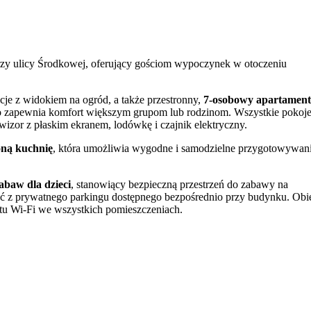
przy ulicy Środkowej, oferujący gościom wypoczynek w otoczeniu
je z widokiem na ogród, a także przestronny,
7-osobowy apartament
 co zapewnia komfort większym grupom lub rodzinom. Wszystkie pokoje
izor z płaskim ekranem, lodówkę i czajnik elektryczny.
oną kuchnię
, która umożliwia wygodne i samodzielne przygotowywan
abaw dla dzieci
, stanowiący bezpieczną przestrzeń do zabawy na
ć z prywatnego parkingu dostępnego bezpośrednio przy budynku. Obi
etu Wi-Fi we wszystkich pomieszczeniach.
nieniu z personelem.
ksu basenów termalnych Terma Bania
, co pozwala na szybkie dotarc
opularnej stacji Kotelnica, czyni go atrakcyjnym miejscem dla miłośni
łające w pobliżu lodowisko.
w sezonie narciarskim. Warto wybrać się do pobliskiego
rezerwatu