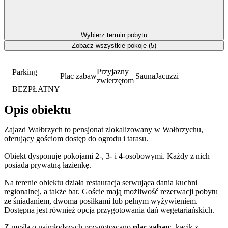
Wybierz termin pobytu
Zobacz wszystkie pokoje (5)
Przyjazny
Parking
Plac zabaw
Sauna
Jacuzzi
zwierzętom
BEZPŁATNY
Opis obiektu
Zajazd Wałbrzych to pensjonat zlokalizowany w Wałbrzychu,
oferujący gościom dostęp do ogrodu i tarasu.
Obiekt dysponuje pokojami 2-, 3- i 4-osobowymi. Każdy z nich
posiada prywatną łazienkę.
Na terenie obiektu działa restauracja serwująca dania kuchni
regionalnej, a także bar. Goście mają możliwość rezerwacji pobytu
ze śniadaniem, dwoma posiłkami lub pełnym wyżywieniem.
Dostępna jest również opcja przygotowania dań wegetariańskich.
Z myślą o najmłodszych przygotowano
plac zabaw
, kącik z