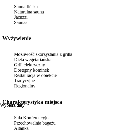
Sauna fińska
Naturalna sauna
Jacuzzi
Saunas
Wyżywienie
Możliwość skorzystania z grilla
Dieta wegetariańska
Grill elektryczny
Dostępny kominek
Restauracja w obiekcie
Tradycyjne
Regionalny
Charakterystyka miejsca
Wybierz daty
Wybierz daty
Sala Konferencyjna
Przechowalnia bagażu
Altanka