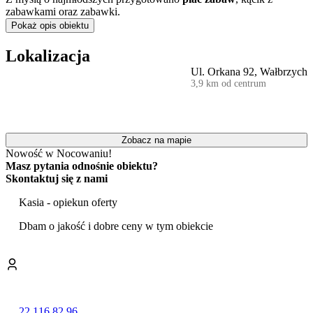
zabawkami oraz zabawki.
Pokaż opis obiektu
Do dyspozycji gości jest strefa rekreacyjna, która obejmuje saunę
(250 zł za 5 osób) oraz
balię kąpielową z jacuzzi
(350 zł za 5
Lokalizacja
osób). Miłośnicy aktywnego spędzania czasu mogą skorzystać z
Ul. Orkana 92, Wałbrzych
bilarda, dostępnego za opłatą 30 zł za godzinę. Na zewnątrz
3,9 km od centrum
znajduje się miejsce do zorganizowania grilla lub ogniska, przy
czym koszt usługi jest ustalany indywidualnie.
Goście mogą bezpłatnie korzystać z monitorowanego
parkingu
oraz bezprzewodowego internetu w częściach wspólnych. Obiekt
Zobacz na mapie
zapewnia również przechowalnię bagażu i rowerów. Dostępne są
Nowość w Nocowaniu!
także żelazko, deska do prasowania i suszarka do włosów. Usługa
Masz pytania odnośnie obiektu?
prania jest dodatkowo płatna i kosztuje 35 zł.
Skontaktuj się z nami
Obiekt jest przyjazny zwierzętom i akceptuje pobyt czworonożnych
Kasia - opiekun oferty
pupili.
Dbam o jakość i dobre ceny w tym obiekcie
Lokalizacja w Wałbrzychu stanowi dogodną bazę wypadową do
zwiedzania atrakcji regionu. W pobliżu znajduje się majestatyczny
Zamek Książ
, Palmiarnia, a także obiekty o charakterze
industrialnym, takie jak Centrum Nauki i Sztuki
Stara Kopalnia
.
Warto również odwiedzić Muzeum Porcelany oraz kompleks
podziemnych korytarzy Sztolnie Walimskie RIESE.
22 116 82 96