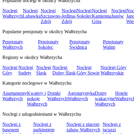
Popularne noclegi w okolicy Wałbrzycha
Noclegi
Noclegi
Noclegi
Noclegi
Noclegi
Noclegi
Noclegi
Noc
Wałbrzych
Lubawka
Szczawno-
Jedlina-
Sokolec
Kamienna
Jugów
Jan
Zdrój
Zdrój
Góra
Wie
Popularne pensjonaty w okolicy Wałbrzycha
Pensjonaty
Pensjonaty
Pensjonaty
Pensjonaty
Wałbrzych
Sokolec
Świdnica
Walim
Regiony w okolicy Wałbrzycha
Noclegi
Noclegi
Noclegi
Noclegi
Noclegi
Noclegi Góry
Góry
Sudety
Śląsk
Dolny Śląsk
Góry Sowie
Wałbrzyskie
Kategorie noclegowe w Wałbrzychu
Apartamenty
Kwatery i
Domki
Agroturystyka
Domy
Hotele
Wałbrzych
pokoje
Wałbrzych
Wałbrzych
wakacyjne
Wałbrzyc
Wałbrzych
Wałbrzych
Noclegi z udogodnieniami w Wałbrzychu
Noclegi z
Noclegi z
Noclegi z placem
Noclegi z
basenem
parkingiem
zabaw Wałbrzych
jacuzzi