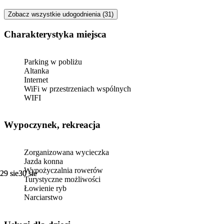
Zobacz wszystkie udogodnienia (31)
Charakterystyka miejsca
Parking w pobliżu
Altanka
Internet
WiFi w przestrzeniach wspólnych
WIFI
Wypoczynek, rekreacja
Zorganizowana wycieczka
Jazda konna
Wypożyczalnia rowerów
29 sie
29 sie
30 sie
30 sie
Turystyczne możliwości
Łowienie ryb
Narciarstwo