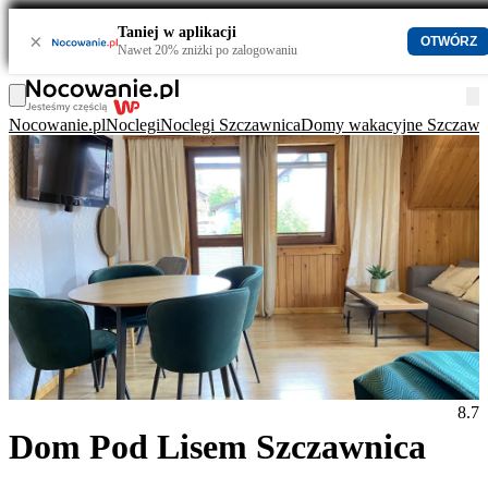
Taniej w aplikacji
×
OTWÓRZ
Nawet 20% zniżki po zalogowaniu
Nocowanie.pl
Noclegi
Noclegi Szczawnica
Domy wakacyjne Szczawn
8.7
Dom Pod Lisem Szczawnica