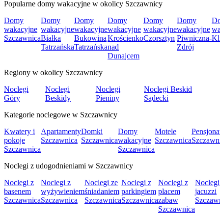
Popularne domy wakacyjne w okolicy Szczawnicy
Domy
Domy
Domy
Domy
Domy
Domy
D
wakacyjne
wakacyjne
wakacyjne
wakacyjne
wakacyjne
wakacyjne
wa
Szczawnica
Białka
Bukowina
Krościenko
Czorsztyn
Piwniczna-
Kl
Tatrzańska
Tatrzańska
nad
Zdrój
Dunajcem
Regiony w okolicy Szczawnicy
Noclegi
Noclegi
Noclegi
Noclegi Beskid
Góry
Beskidy
Pieniny
Sądecki
Kategorie noclegowe w Szczawnicy
Kwatery i
Apartamenty
Domki
Domy
Motele
Pensjona
pokoje
Szczawnica
Szczawnica
wakacyjne
Szczawnica
Szczawn
Szczawnica
Szczawnica
Noclegi z udogodnieniami w Szczawnicy
Noclegi z
Noclegi z
Noclegi ze
Noclegi z
Noclegi z
Noclegi
basenem
wyżywieniem
śniadaniem
parkingiem
placem
jacuzzi
Szczawnica
Szczawnica
Szczawnica
Szczawnica
zabaw
Szczaw
Szczawnica