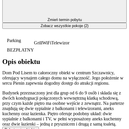
Zmień termin pobytu
Zobacz wszystkie pokoje (2)
Parking
Grill
WiFi
Telewizor
BEZPŁATNY
Opis obiektu
Dom Pod Lisem to całoroczny obiekt w centrum Szczawnicy,
oferujący wynajem całego domu na wyłączność. Jego położenie w
sercu Pienin zapewnia dogodny dostęp do atrakcji regionu.
Budynek przeznaczony jest dla grup od 6 do 9 osób i składa się z
dwóch kondygnacji połączonych wewnętrzną klatką schodową,
przy czym każde piętro ma osobne wejście z zewnątrz. Na parterze
znajdują się dwie sypialnie z balkonami i telewizorami, aneks
kuchenny oraz łazienka. Piętro oferuje podobny układ: dwie
sypialnie z balkonami i TV, w pełni wyposażony aneks kuchenny
oraz dwie łazienki – jedną z prysznicem i drugą z samą toaletą.