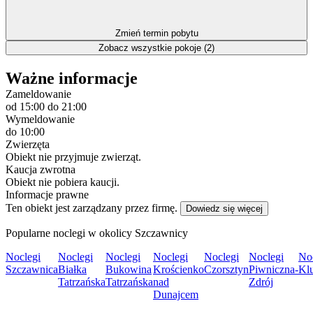
Zmień termin pobytu
Zobacz wszystkie pokoje (2)
Ważne informacje
Zameldowanie
od 15:00
do 21:00
Wymeldowanie
do 10:00
Zwierzęta
Obiekt nie przyjmuje zwierząt.
Kaucja zwrotna
Obiekt nie pobiera kaucji.
Informacje prawne
Ten obiekt jest zarządzany przez firmę.
Dowiedz się więcej
Popularne noclegi w okolicy Szczawnicy
Noclegi
Noclegi
Noclegi
Noclegi
Noclegi
Noclegi
No
Szczawnica
Białka
Bukowina
Krościenko
Czorsztyn
Piwniczna-
Kl
Tatrzańska
Tatrzańska
nad
Zdrój
Dunajcem