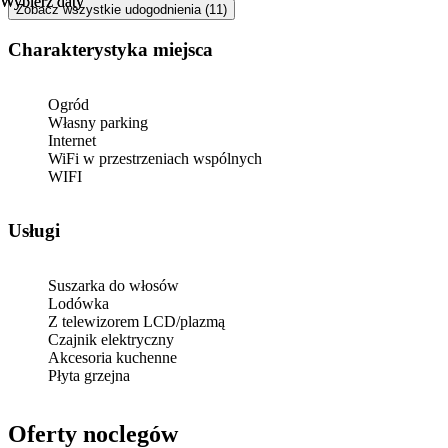
Wybierz daty
Wybierz daty
Zobacz wszystkie udogodnienia (11)
Charakterystyka miejsca
Ogród
Własny parking
Internet
WiFi w przestrzeniach wspólnych
WIFI
Usługi
Suszarka do włosów
Lodówka
Z telewizorem LCD/plazmą
Czajnik elektryczny
Akcesoria kuchenne
Płyta grzejna
Oferty noclegów