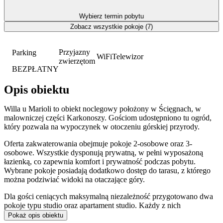
Wybierz termin pobytu
Zobacz wszystkie pokoje (7)
Przyjazny
Parking
WiFi
Telewizor
zwierzętom
BEZPŁATNY
Opis obiektu
Willa u Marioli to obiekt noclegowy położony w Ścięgnach, w
malowniczej części Karkonoszy. Gościom udostępniono tu ogród,
który pozwala na wypoczynek w otoczeniu górskiej przyrody.
Oferta zakwaterowania obejmuje pokoje 2-osobowe oraz 3-
osobowe. Wszystkie dysponują prywatną, w pełni wyposażoną
łazienką, co zapewnia komfort i prywatność podczas pobytu.
Wybrane pokoje posiadają dodatkowo dostęp do tarasu, z którego
można podziwiać widoki na otaczające góry.
Dla gości ceniących maksymalną niezależność przygotowano dwa
pokoje typu studio oraz apartament studio. Każdy z nich
wyposażony jest w
prywatny aneks kuchenny
, umożliwiający
Pokaż opis obiektu