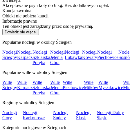
Zwierzęta
Akceptowane psy i koty do 6 kg. Bez dodatkowych opłat.
Kaucja zwrotna
Obiekt nie pobiera kaucji.
Informacje prawne
Ten obiekt jest zarządzany przez osobę prywatną.
Dowiedz się więcej
Popularne noclegi w okolicy Ściegien
Noclegi
Noclegi
Noclegi
Noclegi
Noclegi
Noclegi
Noclegi
Nocle
Ściegny
Karpacz
Szklarska
Jelenia
Lubawka
Kowary
Piechowice
Sosn
Poręba
Góra
Popularne wille w okolicy Ściegien
Wille
Wille
Wille
Wille
Wille
Wille
Wille
Wil
Ściegny
Karpacz
Szklarska
Jelenia
Piechowice
Miłków
Mysłakowice
Mir
Poręba
Góra
Regiony w okolicy Ściegien
Noclegi
Noclegi
Noclegi
Noclegi
Noclegi Dolny
Góry
Karkonosze
Sudety
Śląsk
Śląsk
Kategorie noclegowe w Ściegnach