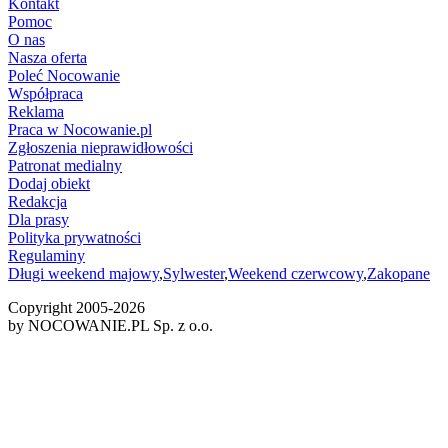
Kontakt
Pomoc
O nas
Nasza oferta
Poleć Nocowanie
Współpraca
Reklama
Praca w Nocowanie.pl
Zgłoszenia nieprawidłowości
Patronat medialny
Dodaj obiekt
Redakcja
Dla prasy
Polityka prywatności
Regulaminy
Długi weekend majowy
,
Sylwester
,
Weekend czerwcowy
,
Zakopane
Copyright 2005-
2026
by NOCOWANIE.PL Sp. z o.o.