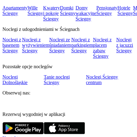
Apartamenty
Wille
Kwatery
Domki
Domy
Pensjonaty
Hotele
M
Ściegny
Ściegny
i pokoje
Ściegny
wakacyjne
Ściegny
Ściegny
Ś
Ściegny
Ściegny
Noclegi z udogodnieniami w Ściegnach
Noclegi z
Noclegi z
Noclegi ze
Noclegi z
Noclegi z
Noclegi
basenem
wyżywieniem
śniadaniem
parkingiem
placem
z jacuzzi
Ściegny
Ściegny
Ściegny
Ściegny
zabaw
Ściegny
Ściegny
Pozostałe opcje noclegów
Noclegi
Tanie noclegi
Noclegi Ściegny
Dolnośląskie
Ściegny
centrum
Obserwuj nas:
Rezerwuj wygodniej w aplikacji