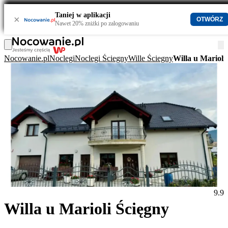
Taniej w aplikacji
×
OTWÓRZ
Nawet 20% zniżki po zalogowaniu
Nocowanie.pl
Noclegi
Noclegi Ściegny
Wille Ściegny
Willa u Marioli
9.9
Willa u Marioli Ścięgny