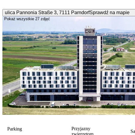
ulica Pannonia Straße
3
,
7111
Parndorf
Sprawdź na mapie
Pokaż wszystkie
27 zdjęć
Przyjazny
Parking
S
zwierzętom