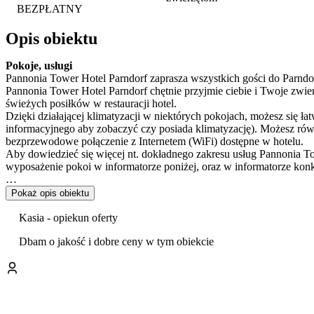
BEZPŁATNY
Opis obiektu
Pokoje, usługi
Pannonia Tower Hotel Parndorf zaprasza wszystkich gości do Parnd
Pannonia Tower Hotel Parndorf chętnie przyjmie ciebie i Twoje zwi
świeżych posiłków w restauracji hotel.
Dzięki działającej klimatyzacji w niektórych pokojach, możesz się ła
informacyjnego aby zobaczyć czy posiada klimatyzację). Możesz rów
bezprzewodowe połączenie z Internetem (WiFi) dostępne w hotelu.
Aby dowiedzieć się więcej nt. dokładnego zakresu usług Pannonia To
wyposażenie pokoi w informatorze poniżej, oraz w informatorze kon
Wyżywienie
Pokaż opis obiektu
Obfite i pyszne śniadanie zaserwowane w hotelu jest wliczone w ce
Kasia - opiekun oferty
Płatność
Dbam o jakość i dobre ceny w tym obiekcie
Następujące formy są dostępne aby opłacić rezerwację: gotówka i kar
Przyjazd, godziny otwarcia
Najwcześniejsza godzina na zameldowanie w hotelu to 15:00, najpó
Personel jest do Twoich usług i mówi po węgiersku, angielsku i niem