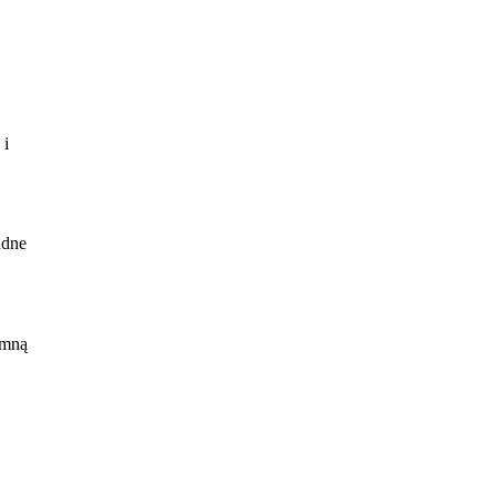
 i
adne
 mną