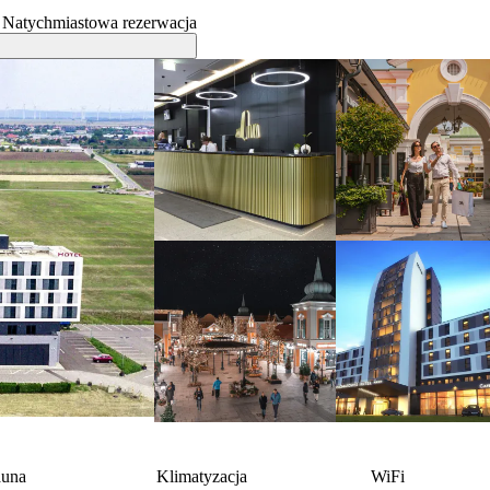
Natychmiastowa rezerwacja
auna
Klimatyzacja
WiFi