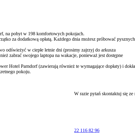
orf, na pobyt w 198 komfortowych pokojach.
erzątko za dodatkową opłatą. Każdego dnia możesz próbować pysznych
two odświeżyć w ciepłe letnie dni (prosimy zajrzyj do arkusza
nież zabrać swojego laptopa na wakacje, ponieważ jest dostępne
wer Hotel Parndorf (zawierają również te wymagające dopłaty) i dokł
kretnego pokoju.
nę Twojego pobytu.
W razie pytań skontaktuj się ze
ta.
źniej możesz się wymeldować o 11:00.
iecku.
22 116 82 96