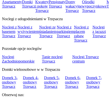
Apartamenty
Domki
Kwatery
Pensjonaty
Domy
Ośrodki
M
Trzęsacz
Trzęsacz
i pokoje
Trzęsacz
wakacyjne
wypoczynkowe
T
Trzęsacz
Trzęsacz
Trzęsacz
Noclegi z udogodnieniami w Trzęsaczu
Noclegi z
Noclegi z
Noclegi ze
Noclegi z
Noclegi z
Noclegi
basenem
wyżywieniem
śniadaniem
parkingiem
placem
z jacuzzi
Trzęsacz
Trzęsacz
Trzęsacz
Trzęsacz
zabaw
Trzęsacz
Trzęsacz
Pozostałe opcje noclegów
Noclegi
Tanie noclegi
Noclegi Trzęsacz
Zachodniopomorskie
Trzęsacz
centrum
Domki wieloosobowe w w Trzęsaczu
Domek 3-
Domek 4-
Domek 5-
Domek 6-
Domek 7-
osobowy
osobowy
osobowy
osobowy
osobowy
Trzęsacz
Trzęsacz
Trzęsacz
Trzęsacz
Trzęsacz
Obserwuj nas: