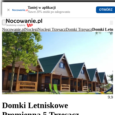
Taniej w aplikacji
×
OTWÓRZ
Nawet 20% zniżki po zalogowaniu
Nocowanie.pl
Noclegi
Noclegi Trzęsacz
Domki Trzęsacz
Domki Letni
9.9
Domki Letniskowe
Promienna 5 Trzęsacz