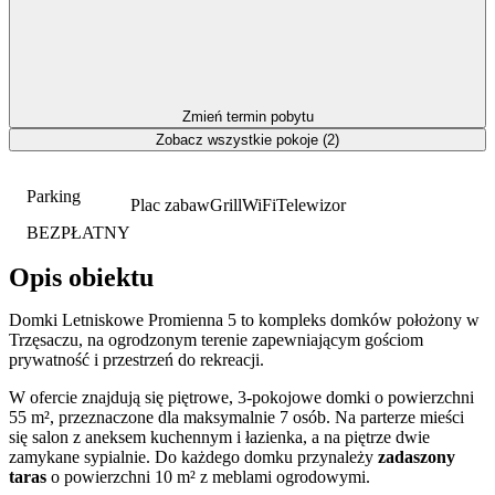
Zmień termin pobytu
Zobacz wszystkie pokoje (2)
Parking
Plac zabaw
Grill
WiFi
Telewizor
BEZPŁATNY
Opis obiektu
Domki Letniskowe Promienna 5 to kompleks domków położony w
Trzęsaczu, na ogrodzonym terenie zapewniającym gościom
prywatność i przestrzeń do rekreacji.
W ofercie znajdują się piętrowe, 3-pokojowe domki o powierzchni
55 m², przeznaczone dla maksymalnie 7 osób. Na parterze mieści
się salon z aneksem kuchennym i łazienka, a na piętrze dwie
zamykane sypialnie. Do każdego domku przynależy
zadaszony
taras
o powierzchni 10 m² z meblami ogrodowymi.