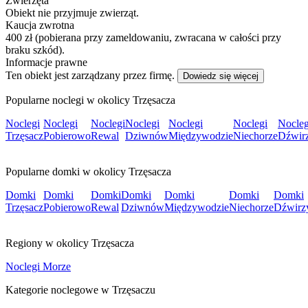
Zwierzęta
Obiekt nie przyjmuje zwierząt.
Kaucja zwrotna
400 zł (pobierana przy zameldowaniu, zwracana w całości przy
braku szkód).
Informacje prawne
Ten obiekt jest zarządzany przez firmę.
Dowiedz się więcej
Popularne noclegi w okolicy Trzęsacza
Noclegi
Noclegi
Noclegi
Noclegi
Noclegi
Noclegi
Nocleg
Trzęsacz
Pobierowo
Rewal
Dziwnów
Międzywodzie
Niechorze
Dźwir
Popularne domki w okolicy Trzęsacza
Domki
Domki
Domki
Domki
Domki
Domki
Domki
Trzęsacz
Pobierowo
Rewal
Dziwnów
Międzywodzie
Niechorze
Dźwirz
Regiony w okolicy Trzęsacza
Noclegi Morze
Kategorie noclegowe w Trzęsaczu