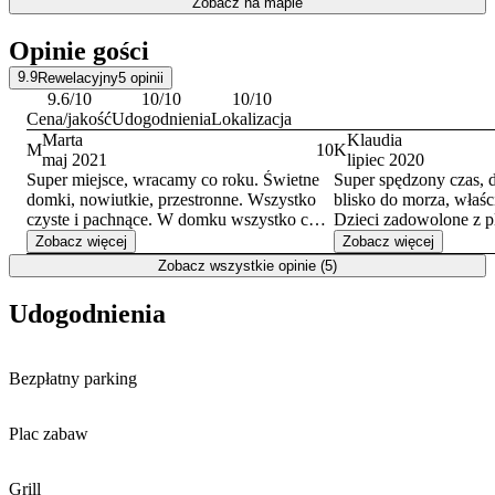
Zobacz na mapie
Obiekt zlokalizowany jest 400 m od plaży, do której prowadzi
łagodne, utwardzone zejście. W pobliżu znajdują się najważniejsze
Opinie gości
atrakcje Trzęsacza, takie jak słynne
Ruiny kościoła na klifie
, taras
widokowy oraz stacja Nadmorskiej Kolei Wąskotorowej.
9.9
Rewelacyjny
5
opinii
9.6
/10
10
/10
10
/10
Cena/jakość
Udogodnienia
Lokalizacja
Marta
Klaudia
M
10
K
maj 2021
lipiec 2020
Super miejsce, wracamy co roku. Świetne
Super spędzony czas, 
domki, nowiutkie, przestronne. Wszystko
blisko do morza, właśc
czyste i pachnące. W domku wszystko co
potrzebne, nawet naczynia dla dzieci, grill
Udogodnienia jak krzes
Zobacz więcej
Zobacz więcej
czy leżaki i parawan. Świetne miejsce
wanienka. Suszarka, g
Zobacz wszystkie opinie (5)
bardzo blisko plaży, a jednocześnie nie w
wysuszyć ręczniki po p
hałaśliwym centrum. Dużo przestrzeni przy
wyposażeniu parwan, l
Udogodnienia
domkach i plac zabaw dla dzieci. Obsługa
posesji. Myślę, że wró
bardzo pomocna. Byliśmy już 3 razy i z
kiedyś. Polecamy bard
pewnością będziemy wracać co roku.
Bezpłatny parking
Serdecznie polecam!
Plac zabaw
Grill