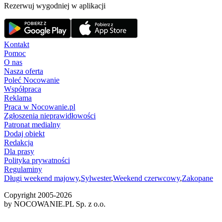
Rezerwuj wygodniej w aplikacji
Kontakt
Pomoc
O nas
Nasza oferta
Poleć Nocowanie
Współpraca
Reklama
Praca w Nocowanie.pl
Zgłoszenia nieprawidłowości
Patronat medialny
Dodaj obiekt
Redakcja
Dla prasy
Polityka prywatności
Regulaminy
Długi weekend majowy
,
Sylwester
,
Weekend czerwcowy
,
Zakopane
Copyright 2005-
2026
by NOCOWANIE.PL Sp. z o.o.