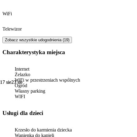
WiFi
Telewizor
Zobacz wszystkie udogodnienia (19)
Charakterystyka miejsca
Internet
Żelazko
WiFi w przestrzeniach wspólnych
17 sie
17 sie
23 sie
23 sie
Ogród
Własny parking
WIFI
usługi dla dzieci
Krzesło do karmienia dziecka
Wanienka do kąpieli