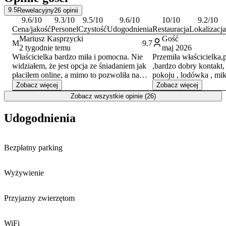
9.5
Rewelacyjny
26
opinii
9.6
/10
9.3
/10
9.5
/10
9.6
/10
10
/10
9.2
/10
Cena/jakość
Personel
Czystość
Udogodnienia
Restauracja
Lokalizacja
Mariusz Kasprzycki
Gość
M
9.7
2 tygodnie temu
maj 2026
Właścicielka bardzo miła i pomocna. Nie
Przemiła właścicielka,
widziałem, że jest opcja ze śniadaniem jak
,bardzo dobry kontakt,
płaciłem online, a mimo to pozwoliła nam
pokoju , lodówka , mik
właścicielka skorzystać z kuchni i
parzenia kawy, naczyn
Zobacz więcej
Zobacz więcej
przygotować sobie na szybko jajecznice.
bazą wypadowa do zawi
Zobacz wszystkie opinie (26)
Pomimo bliskości trasy S8 to nie było
samego Wrocławia ,na
słychać ruchu. Ekrany akustyczne robią
skorzystamy z usługi 
Udogodnienia
swoja robotę.
okolicach, polecam go
Bezpłatny parking
Wyżywienie
Przyjazny zwierzętom
WiFi