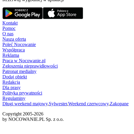
Kontakt
Pomoc
O nas
Nasza oferta
Poleć Nocowanie
Współpraca
Reklama
Praca w Nocowanie.pl
Zgłoszenia nieprawidłowości
Patronat medialny
Dodaj obiekt
Redakcja
Dla prasy
Polityka prywatności
Regulaminy
Długi weekend majowy
,
Sylwester
,
Weekend czerwcowy
,
Zakopane
Copyright 2005-
2026
by NOCOWANIE.PL Sp. z o.o.