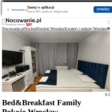
Taniej w aplikacji
×
OTWÓRZ
Nawet 20% zniżki po zalogowaniu
Nocowanie.pl
Noclegi
Noclegi Wrocław
Kwatery i pokoje Wrocław
Be
9.5
Bed&Breakfast Family
Pokoje Wrocław