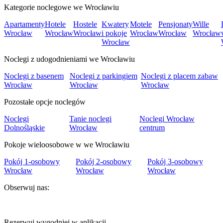
Kategorie noclegowe we Wrocławiu
Apartamenty
Hotele
Hostele
Kwatery
Motele
Pensjonaty
Wille
Wrocław
Wrocław
Wrocław
i pokoje
Wrocław
Wrocław
Wrocław
Wrocław
Noclegi z udogodnieniami we Wrocławiu
Noclegi z basenem
Noclegi z parkingiem
Noclegi z placem zabaw
Wrocław
Wrocław
Wrocław
Pozostałe opcje noclegów
Noclegi
Tanie noclegi
Noclegi Wrocław
Dolnośląskie
Wrocław
centrum
Pokoje wieloosobowe w we Wrocławiu
Pokój 1-osobowy
Pokój 2-osobowy
Pokój 3-osobowy
Wrocław
Wrocław
Wrocław
Obserwuj nas:
Rezerwuj wygodniej w aplikacji