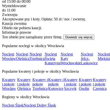
od 15:00
do 00:00
Wymeldowanie
do 11:00
Zwierzęta
Akceptowane psy i koty. Opłata: 50 zł / noc / zwierzę.
Kaucja zwrotna
Obiekt nie pobiera kaucji.
Informacje prawne
Ten obiekt jest zarządzany przez firmę.
Dowiedz się więcej
Popularne noclegi w okolicy Wrocławia
Noclegi
Noclegi
Noclegi
Noclegi
Noclegi
Noclegi
Noclegi
Wrocław
Oleśnica
Trzebnica
Święta
Kąty
Jelcz-
Miękini
Katarzyna
Wrocławskie
Laskowice
Popularne kwatery i pokoje w okolicy Wrocławia
Kwatery
Kwatery
Kwatery i
Kwatery i
Kwatery
Kwatery
Kwatery
i pokoje
i pokoje
pokoje
pokoje
i pokoje
i pokoje
i pokoje
Wrocław
Oleśnica
Trzebnica
Kotowice
Szczyrk
Osolin
Czernica
Regiony w okolicy Wrocławia
Noclegi Śląsk
Noclegi Dolny Śląsk