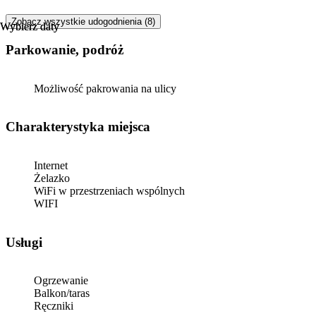
Zobacz wszystkie udogodnienia (8)
Wybierz daty
Wybierz daty
Parkowanie, podróż
Możliwość pakrowania na ulicy
Charakterystyka miejsca
Internet
Żelazko
WiFi w przestrzeniach wspólnych
WIFI
Usługi
Ogrzewanie
Balkon/taras
Ręczniki