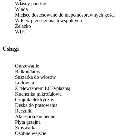
Własny parking
Winda
Miejsce dostosowane do niepełnosprawnych gości
WiFi w przestrzeniach wspólnych
Żelazko
WIFI
Usługi
Ogrzewanie
Balkon/taras
Suszarka do włosów
Lodówka
Z telewizorem LCD/plazmą
Kuchenka mikrofalowa
Czajnik elektryczny
Deska do prasowania
Ręczniki
Akcesoria kuchenne
Płyta grzejna
Zmywarka
Osobne wejście