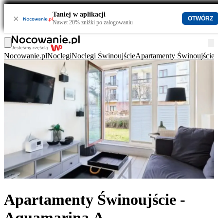
Taniej w aplikacji
×
OTWÓRZ
Nawet 20% zniżki po zalogowaniu
Nocowanie.pl
Noclegi
Noclegi Świnoujście
Apartamenty Świnoujście
Apartamenty Świnoujście -
Aquamarina A