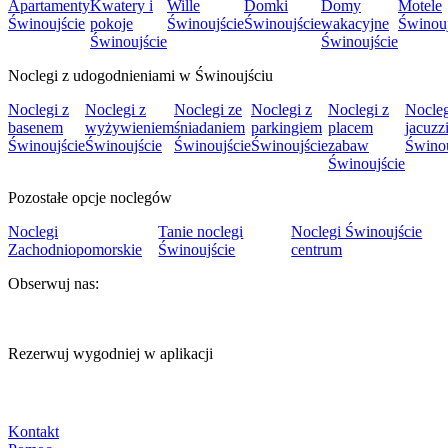
Apartamenty
Kwatery i
Wille
Domki
Domy
Motele
Świnoujście
pokoje
Świnoujście
Świnoujście
wakacyjne
Świnouj
Świnoujście
Świnoujście
Noclegi z udogodnieniami w Świnoujściu
Noclegi z
Noclegi z
Noclegi ze
Noclegi z
Noclegi z
Nocleg
basenem
wyżywieniem
śniadaniem
parkingiem
placem
jacuzz
Świnoujście
Świnoujście
Świnoujście
Świnoujście
zabaw
Świnou
Świnoujście
Pozostałe opcje noclegów
Noclegi
Tanie noclegi
Noclegi Świnoujście
Zachodniopomorskie
Świnoujście
centrum
Obserwuj nas:
Rezerwuj wygodniej w aplikacji
Kontakt