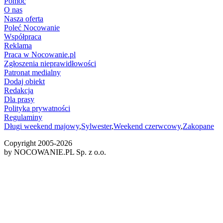
Pomoc
O nas
Nasza oferta
Poleć Nocowanie
Współpraca
Reklama
Praca w Nocowanie.pl
Zgłoszenia nieprawidłowości
Patronat medialny
Dodaj obiekt
Redakcja
Dla prasy
Polityka prywatności
Regulaminy
Długi weekend majowy
,
Sylwester
,
Weekend czerwcowy
,
Zakopane
Copyright 2005-
2026
by NOCOWANIE.PL Sp. z o.o.