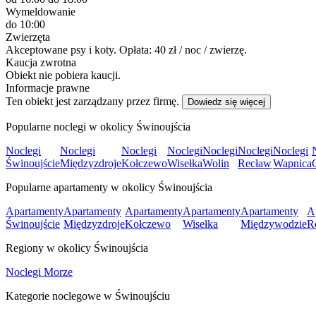
Wymeldowanie
do 10:00
Zwierzęta
Akceptowane psy i koty. Opłata: 40 zł / noc / zwierzę.
Kaucja zwrotna
Obiekt nie pobiera kaucji.
Informacje prawne
Ten obiekt jest zarządzany przez firmę.
Dowiedz się więcej
Popularne noclegi w okolicy Świnoujścia
Noclegi
Noclegi
Noclegi
Noclegi
Noclegi
Noclegi
Noclegi
Świnoujście
Międzyzdroje
Kołczewo
Wisełka
Wolin
Recław
Wapnica
Popularne apartamenty w okolicy Świnoujścia
Apartamenty
Apartamenty
Apartamenty
Apartamenty
Apartamenty
A
Świnoujście
Międzyzdroje
Kołczewo
Wisełka
Międzywodzie
R
Regiony w okolicy Świnoujścia
Noclegi Morze
Kategorie noclegowe w Świnoujściu