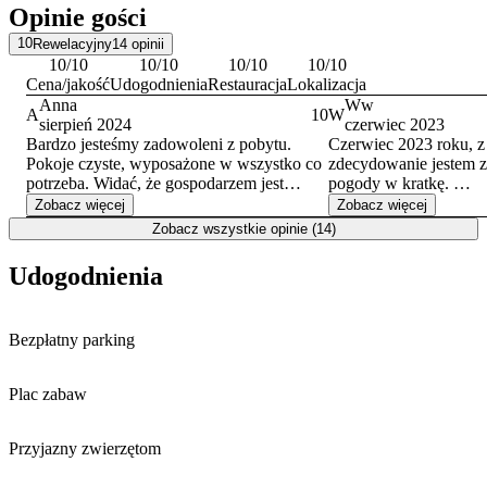
Opinie gości
10
Rewelacyjny
14
opinii
10
/10
10
/10
10
/10
10
/10
Cena/jakość
Udogodnienia
Restauracja
Lokalizacja
Anna
Ww
A
10
W
sierpień 2024
czerwiec 2023
Bardzo jesteśmy zadowoleni z pobytu.
Czerwiec 2023 roku, z
Pokoje czyste, wyposażone w wszystko co
zdecydowanie jestem 
potrzeba. Widać, że gospodarzem jest
pogody w kratkę.
kobieta. Wieszak w pokoju. Suszarka na
Gospodarz - Pani Ania
Zobacz więcej
Zobacz więcej
pranie. Wieszaki w szafie. Aneks kuchenny
komunikatywna, pomoc
Zobacz wszystkie opinie (14)
dobrze wyposażony - ręczniki
Apartamenty sprawiaj
jednorazowe, recznik kuchenny, czystka
wszystko działa (spraw
Udogodnienia
gąbka, płyn do naczyń. Z szczerym sercem
przysłowiowa słuchawk
polecam te apartamenty.
szczelna kabina), zaws
masz pełną swobodę w
Bezpłatny parking
wychodzenia. Do plaży
kuchni i w łazience w z
wszystko (oczywiście 
Plac zabaw
więc czegoś w końcu z
Oczywiście, gdy masz 
zabierz ze sobą ulubion
Przyjazny zwierzętom
kosmetyki i ręczniki. 
różnych apartamentach,