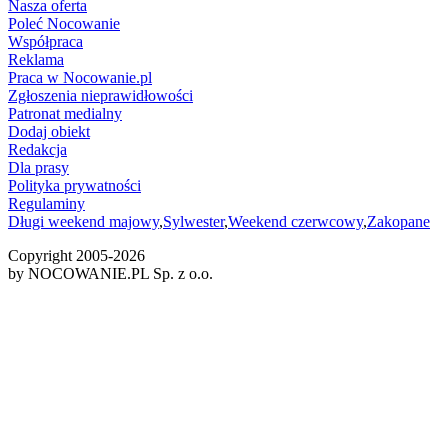
Nasza oferta
Poleć Nocowanie
Współpraca
Reklama
Praca w Nocowanie.pl
Zgłoszenia nieprawidłowości
Patronat medialny
Dodaj obiekt
Redakcja
Dla prasy
Polityka prywatności
Regulaminy
Długi weekend majowy
,
Sylwester
,
Weekend czerwcowy
,
Zakopane
Copyright 2005-
2026
by NOCOWANIE.PL Sp. z o.o.