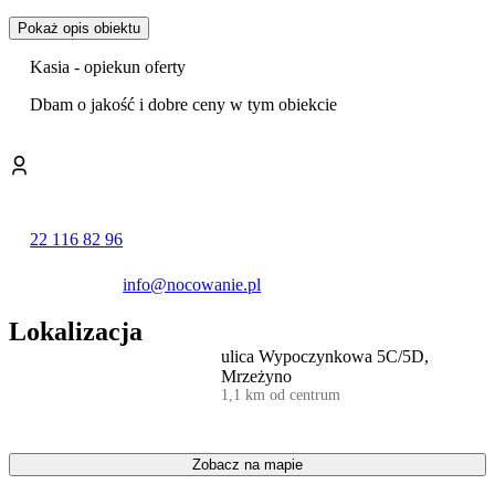
do bezprzewodowego internetu Wi-fi.
Pokaż opis obiektu
wspanialy wypoczynek , czysta i piekna plaze ekologiczne czyste
Kasia - opiekun oferty
srodowisko i klimat.
Dbam o jakość i dobre ceny w tym obiekcie
MRZEZYNO-to urokliwa niezwykla miejscowosc otoczona
sosnowym i lasami.
brak tu scislego centrum. W MRZEZYNIE znajduje sie
malowniczy port rybacki
22 116 82 96
u ujscia rzeki regi . Po obu stronach rozciaga sie plaza z jasnym
drobniutkim piaskiem, ktora oddzielaja od ladu wysokie wydmy
porosniete lasem sosnowym.
info@nocowanie.pl
Lokalizacja
ulica Wypoczynkowa 5C/5D,
Mrzeżyno
1,1 km od centrum
Zobacz na mapie