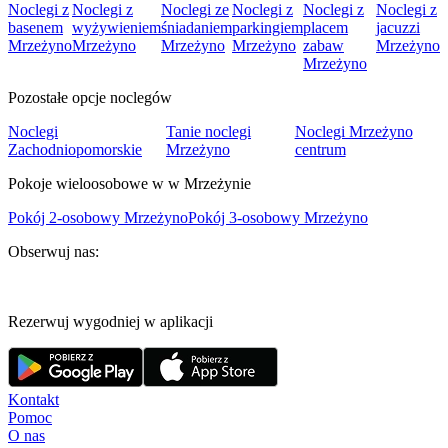
Noclegi z
Noclegi z
Noclegi ze
Noclegi z
Noclegi z
Noclegi z
basenem
wyżywieniem
śniadaniem
parkingiem
placem
jacuzzi
Mrzeżyno
Mrzeżyno
Mrzeżyno
Mrzeżyno
zabaw
Mrzeżyno
Mrzeżyno
Pozostałe opcje noclegów
Noclegi
Tanie noclegi
Noclegi Mrzeżyno
Zachodniopomorskie
Mrzeżyno
centrum
Pokoje wieloosobowe w w Mrzeżynie
Pokój 2-osobowy Mrzeżyno
Pokój 3-osobowy Mrzeżyno
Obserwuj nas:
Rezerwuj wygodniej w aplikacji
Kontakt
Pomoc
O nas