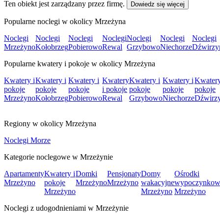
Ten obiekt jest zarządzany przez firmę.
Dowiedz się więcej
Popularne noclegi w okolicy Mrzeżyna
Noclegi
Noclegi
Noclegi
Noclegi
Noclegi
Noclegi
Noclegi
Mrzeżyno
Kołobrzeg
Pobierowo
Rewal
Grzybowo
Niechorze
Dźwirzy
Popularne kwatery i pokoje w okolicy Mrzeżyna
Kwatery i
Kwatery i
Kwatery i
Kwatery
Kwatery i
Kwatery i
Kwatery
pokoje
pokoje
pokoje
i pokoje
pokoje
pokoje
pokoje
Mrzeżyno
Kołobrzeg
Pobierowo
Rewal
Grzybowo
Niechorze
Dźwirz
Regiony w okolicy Mrzeżyna
Noclegi Morze
Kategorie noclegowe w Mrzeżynie
Apartamenty
Kwatery i
Domki
Pensjonaty
Domy
Ośrodki
Mrzeżyno
pokoje
Mrzeżyno
Mrzeżyno
wakacyjne
wypoczynkow
Mrzeżyno
Mrzeżyno
Mrzeżyno
Noclegi z udogodnieniami w Mrzeżynie