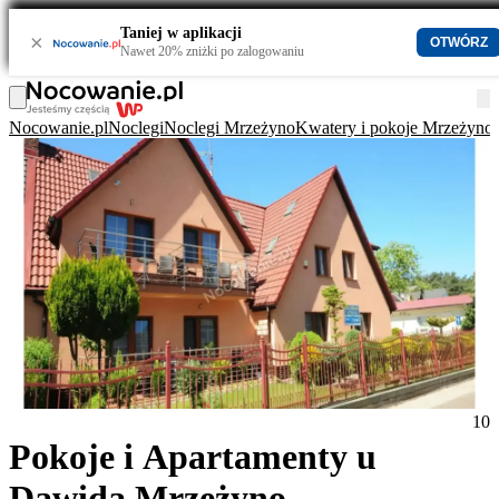
Taniej w aplikacji
×
OTWÓRZ
Nawet 20% zniżki po zalogowaniu
Nocowanie.pl
Noclegi
Noclegi Mrzeżyno
Kwatery i pokoje Mrzeżyno
10
Pokoje i Apartamenty u
Dawida Mrzeżyno