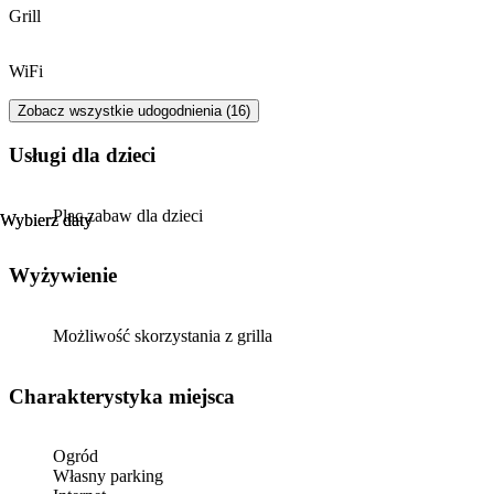
do tej pory), znakomici
Grill
WiFi
Zobacz wszystkie udogodnienia (16)
usługi dla dzieci
Plac zabaw dla dzieci
Wybierz daty
Wybierz daty
Wyżywienie
Możliwość skorzystania z grilla
Charakterystyka miejsca
Ogród
Własny parking