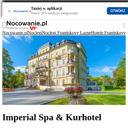
Taniej w aplikacji
×
OTWÓRZ
Nawet 20% zniżki po zalogowaniu
Nocowanie.pl
Noclegi
Noclegi Frantiskovy Lazne
Hotele Frantiskovy
Imperial Spa & Kurhotel