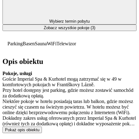
Wybierz termin pobytu
Zobacz wszystkie pokoje (3)
Parking
Basen
Sauna
WiFi
Telewizor
Opis obiektu
Pokoje, usługi
Goście Imperial Spa & Kurhotel mogą zatrzymać się w 49 w
komfortowych pokojach w Františkovy Lázně.
Przy hotel dostępny jest parking, gdzie możesz zostawić samochód
za dodatkową opłatą.
Niektóre pokoje w hotelu posiadają taras lub balkon, gdzie możesz
cieszyć się czasem na świeżym powietrzu. W hotelu możesz być
online dzięki bezprzewodowemu połączeniu z Internetem (WiFi).
Dokładny zakres usług oferowanych przez Imperial Spa & Kurhotel
(również tych za dodatkową opłatę) i dokładne wyposażenie pokoju
są dostępne w informatorze poniżej i w informatorze konkretnego
Pokaż opis obiektu
pokoju.