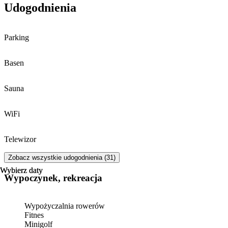
Udogodnienia
Parking
Basen
Sauna
WiFi
Telewizor
Zobacz wszystkie udogodnienia (31)
Wybierz daty
Wybierz daty
Wypoczynek, rekreacja
Wypożyczalnia rowerów
Fitnes
Minigolf