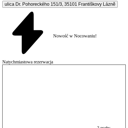
ulica Dr. Pohoreckého
151/3
,
35101
Františkovy Lázně
Nowość w Nocowaniu!
Natychmiastowa rezerwacja
2 osoby